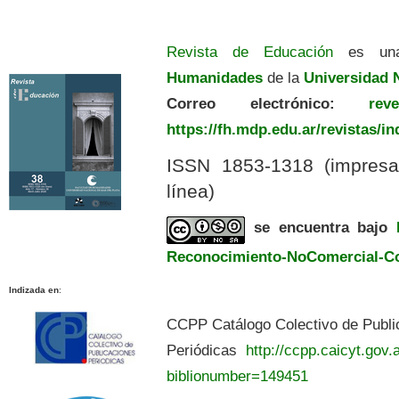
Revista de Educación
es una
Humanidades
de la
Universidad N
Correo electrónico:
revedu
https://fh.mdp.edu.ar/revistas/i
ISSN 1853-1318 (impres
línea)
se encuentra bajo
Reconocimiento-NoComercial-Com
Indizada en
:
CCPP Catálogo Colectivo de Publi
Periódicas
http://ccpp.caicyt.gov.a
biblionumber=149451