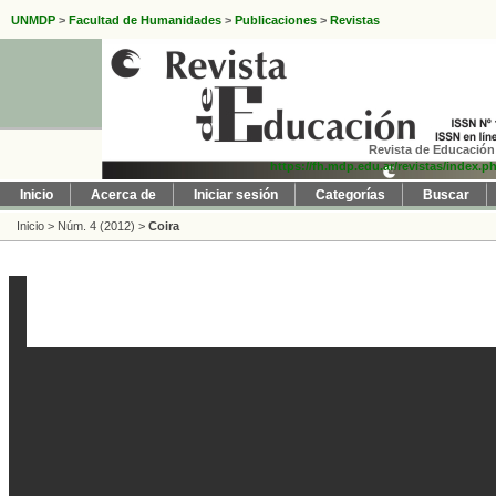
UNMDP
>
Facultad de Humanidades
>
Publicaciones
>
Revistas
Revista de Educación 
https://fh.mdp.edu.ar/revistas/index.p
Inicio
Acerca de
Iniciar sesión
Categorías
Buscar
Inicio
>
Núm. 4 (2012)
>
Coira