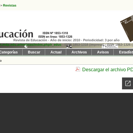
>
Revistas
Revista de Educación - Año de inicio: 2010 - Periodicidad: 3 por año
fh.mdp.edu.ar/revistas/index.php/r_educ
- ISSN 1853-1318 (impresa)
- ISSN 1853-1326 (
Categorías
Buscar
Actual
Archivos
Avisos
Estadís
to
Descargar el archivo P