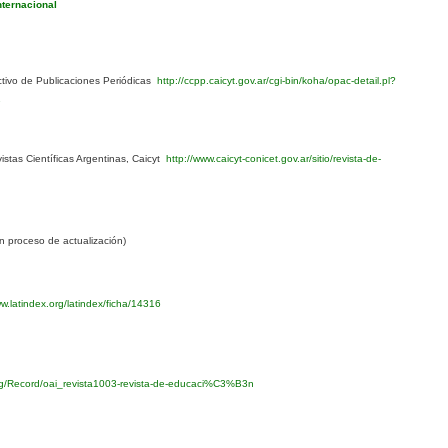
nternacional
ivo de Publicaciones Periódicas
http://ccpp.caicyt.gov.ar/cgi-bin/koha/opac-detail.pl?
1
stas Científicas Argentinas, Caicyt
http://www.caicyt-conicet.gov.ar/sitio/revista-de-
 proceso de actualización)
w.latindex.org/latindex/ficha/14316
org/Record/oai_revista1003-revista-de-educaci%C3%B3n