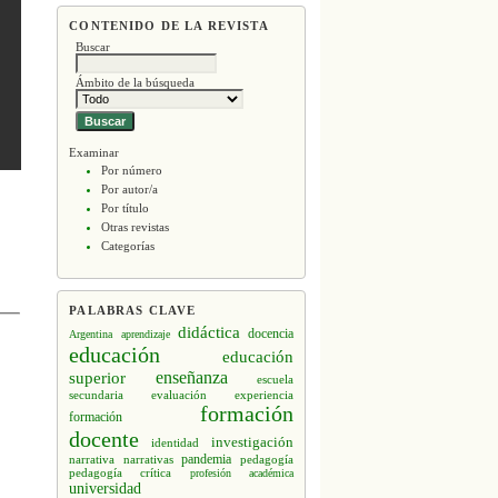
CONTENIDO DE LA REVISTA
Buscar
Ámbito de la búsqueda
Examinar
Por número
Por autor/a
Por título
Otras revistas
Categorías
PALABRAS CLAVE
didáctica
docencia
Argentina
aprendizaje
educación
educación
enseñanza
superior
escuela
secundaria
evaluación
experiencia
formación
formación
docente
investigación
identidad
narrativa
narrativas
pandemia
pedagogía
pedagogía crítica
profesión académica
universidad