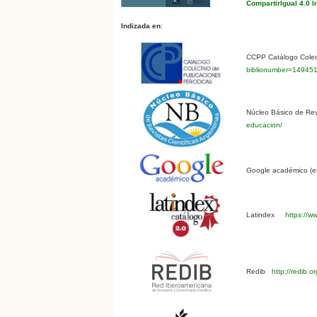
CompartirIgual 4.0 I
Indizada en
:
CCPP Catálogo Colect
biblionumber=14945
Núcleo Básico de Revi
educacion/
Google académico (en
Latindex
https://ww
Redib
http://redib.