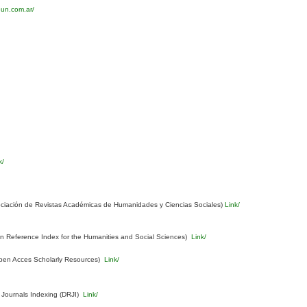
eun.com.ar/
k/
ciación de Revistas Académicas de Humanidades y Ciencias Sociales)
Link/
Reference Index for the Humanities and Social Sciences)
Link/
pen Acces Scholarly Resources)
Link/
 Journals Indexing (DRJI)
Link/