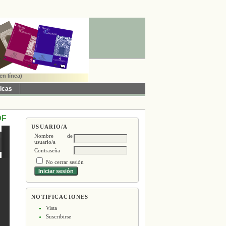
en línea)
ticas
DF
USUARIO/A
Nombre de
usuario/a
Contraseña
No cerrar sesión
NOTIFICACIONES
Vista
Suscribirse