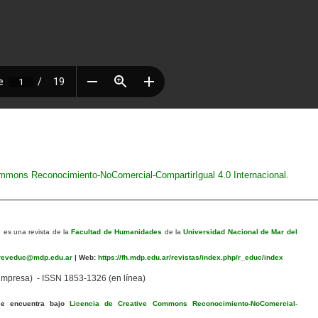
ommons Reconocimiento-NoComercial-CompartirIgual 4.0 Internacional
.
n
es una revista de la
Facultad de Humanidades
de la
Universidad Nacional de Mar del
eveduc@mdp.edu.ar
|
Web:
https://fh.mdp.edu.ar/revistas/index.php/r_educ/index
mpresa) - ISSN 1853-1326 (en línea)
se encuentra bajo
Licencia de Creative Commons Reconocimiento-NoComercial-