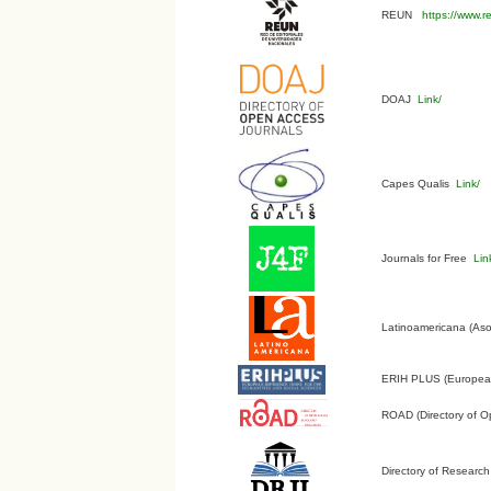
REUN
https://www.r
DOAJ
Link/
Capes Qualis
Link/
Journals for Free
Lin
Latinoamericana (Aso
ERIH PLUS (European 
ROAD (Directory of O
Directory of Research