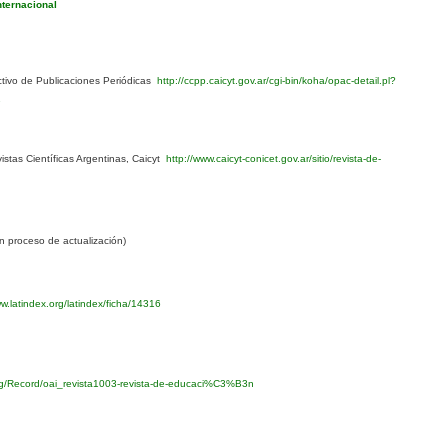
nternacional
ivo de Publicaciones Periódicas
http://ccpp.caicyt.gov.ar/cgi-bin/koha/opac-detail.pl?
1
stas Científicas Argentinas, Caicyt
http://www.caicyt-conicet.gov.ar/sitio/revista-de-
 proceso de actualización)
w.latindex.org/latindex/ficha/14316
org/Record/oai_revista1003-revista-de-educaci%C3%B3n