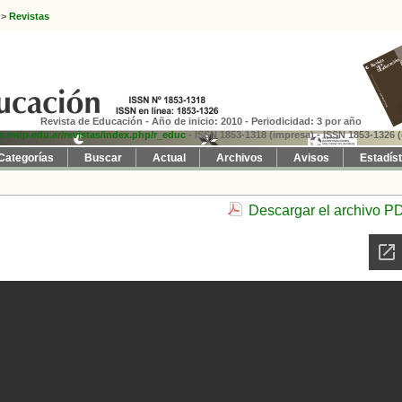
>
Revistas
Revista de Educación - Año de inicio: 2010 - Periodicidad: 3 por año
fh.mdp.edu.ar/revistas/index.php/r_educ
- ISSN 1853-1318 (impresa)
- ISSN 1853-1326 (
Categorías
Buscar
Actual
Archivos
Avisos
Estadís
Descargar el archivo P