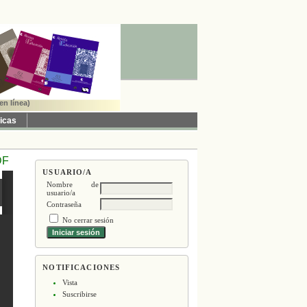
en línea)
ticas
DF
USUARIO/A
Nombre de
usuario/a
Contraseña
No cerrar sesión
NOTIFICACIONES
Vista
Suscribirse