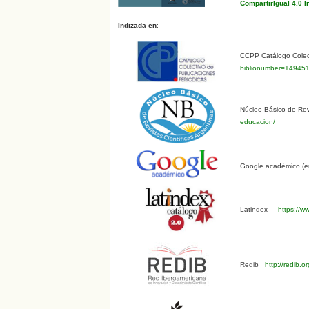
CompartirIgual 4.0 I
Indizada en
:
CCPP Catálogo Colect
biblionumber=14945
Núcleo Básico de Revi
educacion/
Google académico (en
Latindex
https://ww
Redib
http://redib.