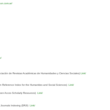
eun.com.ar/
k/
ciación de Revistas Académicas de Humanidades y Ciencias Sociales)
Link/
Reference Index for the Humanities and Social Sciences)
Link/
pen Acces Scholarly Resources)
Link/
 Journals Indexing (DRJI)
Link/