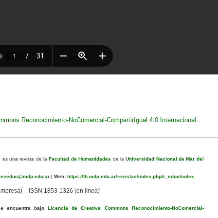
ommons Reconocimiento-NoComercial-CompartirIgual 4.0 Internacional
.
n
es una revista de la
Facultad de Humanidades
de la
Universidad Nacional de Mar del
eveduc@mdp.edu.ar
|
Web:
https://fh.mdp.edu.ar/revistas/index.php/r_educ/index
mpresa) - ISSN 1853-1326 (en línea)
se encuentra bajo
Licencia de Creative Commons Reconocimiento-NoComercial-