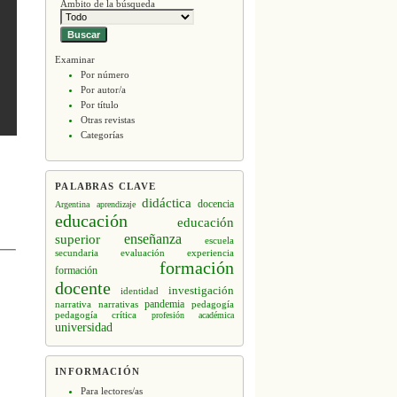
Ámbito de la búsqueda
Examinar
Por número
Por autor/a
Por título
Otras revistas
Categorías
PALABRAS CLAVE
didáctica
docencia
Argentina
aprendizaje
educación
educación
enseñanza
superior
escuela
secundaria
evaluación
experiencia
formación
formación
docente
investigación
identidad
narrativa
narrativas
pandemia
pedagogía
pedagogía crítica
profesión académica
universidad
INFORMACIÓN
Para lectores/as