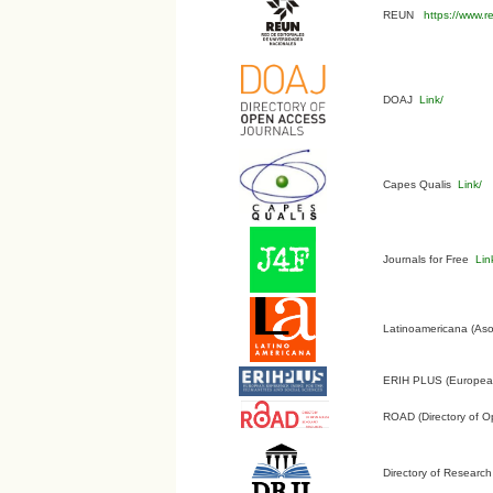
REUN
https://www.r
DOAJ
Link/
Capes Qualis
Link/
Journals for Free
Lin
Latinoamericana (Aso
ERIH PLUS (European 
ROAD (Directory of O
Directory of Research