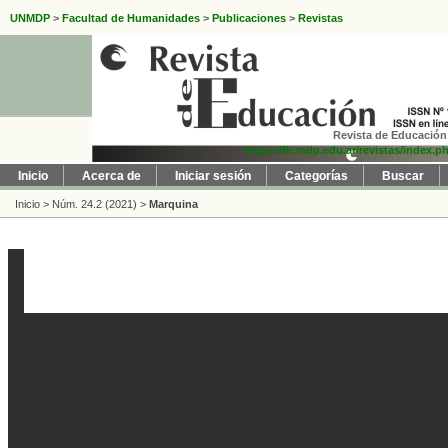
UNMDP
>
Facultad de Humanidades
>
Publicaciones
>
Revistas
Revista de Educación 
https://fh.mdp.edu.ar/revistas/index.p
Inicio
Acerca de
Iniciar sesión
Categorías
Buscar
Inicio
>
Núm. 24.2 (2021)
>
Marquina