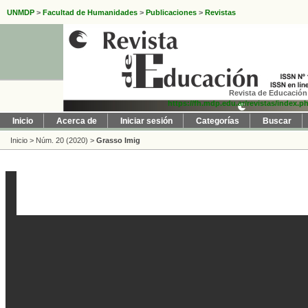
UNMDP
>
Facultad de Humanidades
>
Publicaciones
>
Revistas
Revista de Educación 
https://fh.mdp.edu.ar/revistas/index.p
Inicio
Acerca de
Iniciar sesión
Categorías
Buscar
Inicio
>
Núm. 20 (2020)
>
Grasso Imig