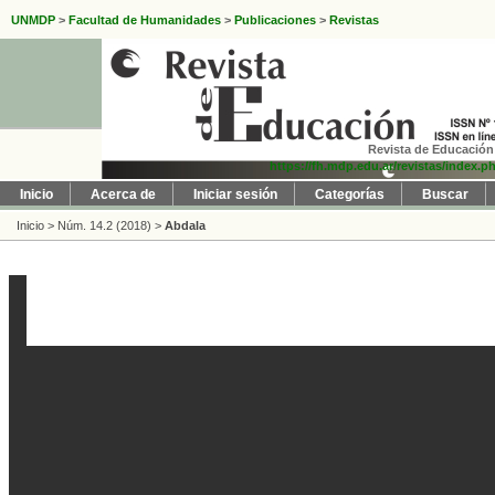
UNMDP
>
Facultad de Humanidades
>
Publicaciones
>
Revistas
Revista de Educación 
https://fh.mdp.edu.ar/revistas/index.p
Inicio
Acerca de
Iniciar sesión
Categorías
Buscar
Inicio
>
Núm. 14.2 (2018)
>
Abdala