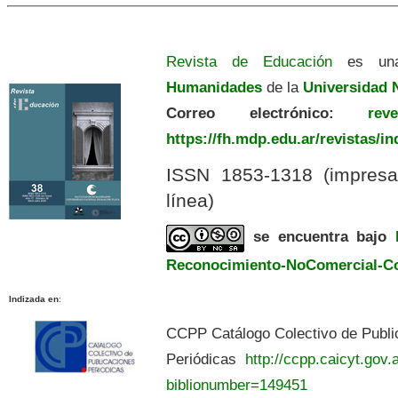
Revista de Educación
es una
Humanidades
de la
Universidad N
Correo electrónico:
revedu
https://fh.mdp.edu.ar/revistas/i
ISSN 1853-1318 (impres
línea)
se encuentra bajo
Reconocimiento-NoComercial-Com
Indizada en
:
CCPP Catálogo Colectivo de Publi
Periódicas
http://ccpp.caicyt.gov.a
biblionumber=149451