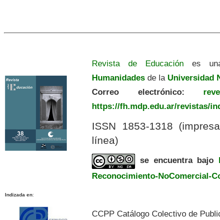
Revista de Educación
es una
Humanidades
de la
Universidad N
Correo electrónico:
revedu
https://fh.mdp.edu.ar/revistas/i
ISSN 1853-1318 (impres
línea)
se encuentra bajo
Reconocimiento-NoComercial-Com
Indizada en
:
CCPP Catálogo Colectivo de Publi