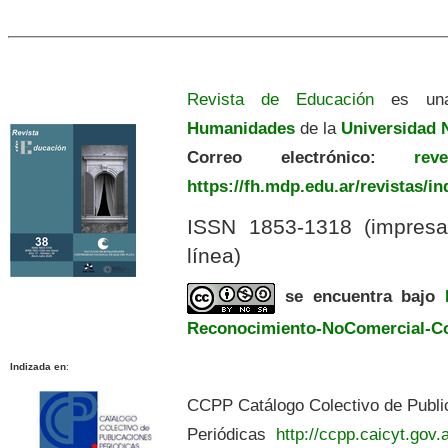
Revista de Educación
es una
Humanidades
de la
Universidad N
Correo electrónico:
revedu
https://fh.mdp.edu.ar/revistas/i
ISSN 1853-1318 (impres
línea)
se encuentra bajo
Reconocimiento-NoComercial-Com
Indizada en
:
CCPP Catálogo Colectivo de Publi
Periódicas
http://ccpp.caicyt.gov.a