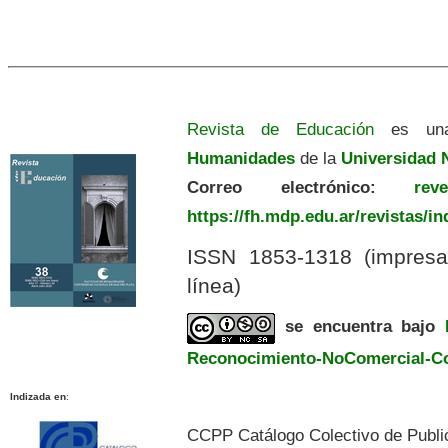
Revista de Educación
es una
Humanidades
de la
Universidad N
Correo electrónico:
revedu
https://fh.mdp.edu.ar/revistas/i
ISSN 1853-1318 (impres
línea)
se encuentra bajo
Reconocimiento-NoComercial-Com
Indizada en
:
CCPP Catálogo Colectivo de Publi