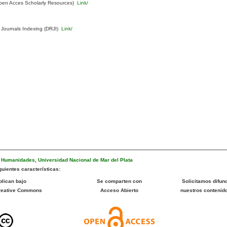
pen Acces Scholarly Resources)
Link/
 Journals Indexing (DRJI)
Link/
e Humanidades
,
Universidad Nacional de Mar del Plata
uientes características:
blican bajo
Se comparten con
Solicitamos difund
Creative Commons
Acceso Abierto
nuestros contenid