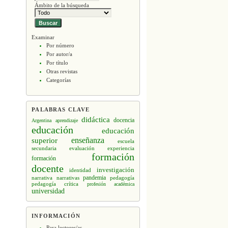
Ámbito de la búsqueda
Examinar
Por número
Por autor/a
Por título
Otras revistas
Categorías
PALABRAS CLAVE
didáctica
docencia
Argentina
aprendizaje
educación
educación
enseñanza
superior
escuela
secundaria
evaluación
experiencia
formación
formación
docente
investigación
identidad
narrativa
narrativas
pandemia
pedagogía
pedagogía crítica
profesión académica
universidad
INFORMACIÓN
Para lectores/as