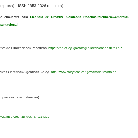
mpresa) - ISSN 1853-1326 (en línea)
se encuentra bajo
Licencia de Creative Commons Reconocimiento-NoComercial-
nternacional
ivo de Publicaciones Periódicas
http://ccpp.caicyt.gov.ar/cgi-bin/koha/opac-detail.pl?
1
stas Científicas Argentinas, Caicyt
http://www.caicyt-conicet.gov.ar/sitio/revista-de-
 proceso de actualización)
w.latindex.org/latindex/ficha/14316