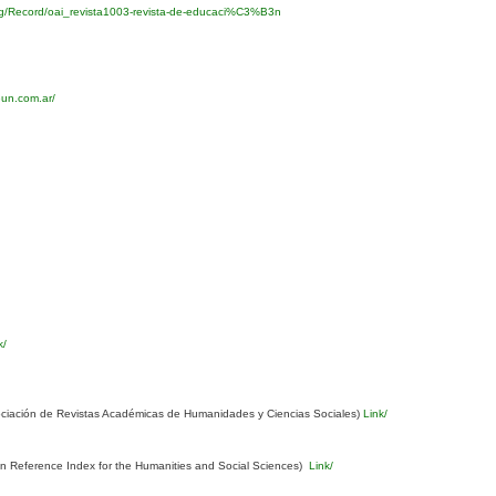
org/Record/oai_revista1003-revista-de-educaci%C3%B3n
eun.com.ar/
k/
ciación de Revistas Académicas de Humanidades y Ciencias Sociales)
Link/
Reference Index for the Humanities and Social Sciences)
Link/