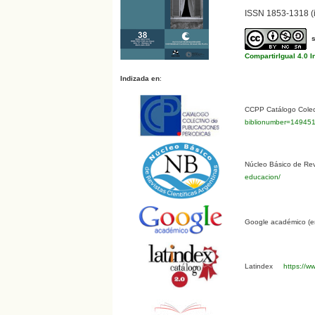
ISSN 1853-1318 (i
CompartirIgual 4.0 I
Indizada en
:
CCPP Catálogo Colect
biblionumber=14945
Núcleo Básico de Revi
educacion/
Google académico (en
Latindex
https://ww