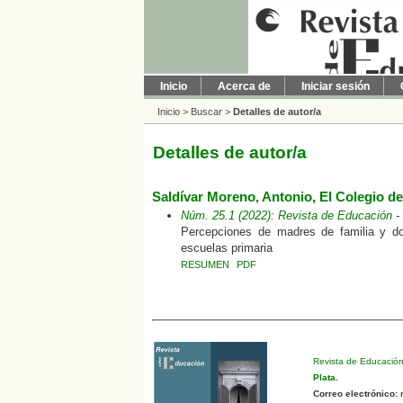
Inicio
Acerca de
Iniciar sesión
Inicio
>
Buscar
>
Detalles de autor/a
Detalles de autor/a
Saldívar Moreno, Antonio, El Colegio de
Núm. 25.1 (2022): Revista de Educación
-
Percepciones de madres de familia y do
escuelas primaria
RESUMEN
PDF
Revista de Educació
Plata
.
Correo electrónico:
r