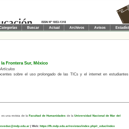
Categorías
Buscar
Actual
Archivos
Avisos
Estadís
 la Frontera Sur, México
 Artículos
centes sobre el uso prolongado de las TICs y el internet en estudiantes
n
es una revista de la
Facultad de Humanidades
de la
Universidad Nacional de Mar del
eveduc@mdp.edu.ar
|
Web:
https://fh.mdp.edu.ar/revistas/index.php/r_educ/index