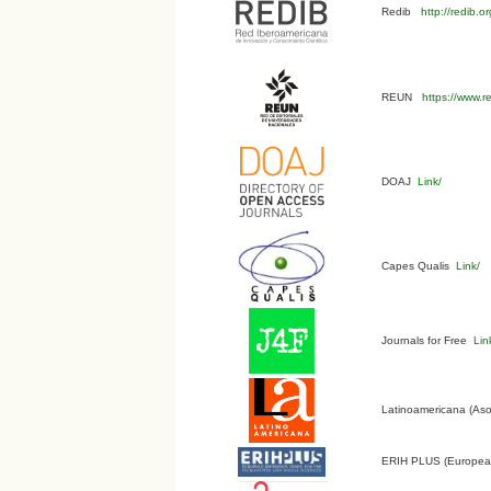
Redib
http://redib.
REUN
https://www.r
DOAJ
Link/
Capes Qualis
Link/
Journals for Free
Lin
Latinoamericana (Aso
ERIH PLUS (European 