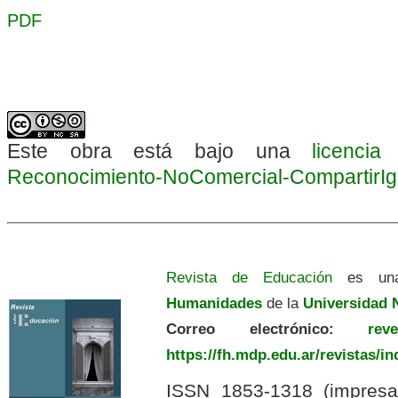
PDF
Este obra está bajo una
licenci
Reconocimiento-NoComercial-CompartirIgua
Revista de Educación
es una
Humanidades
de la
Universidad N
Correo electrónico:
revedu
https://fh.mdp.edu.ar/revistas/i
ISSN 1853-1318 (impres