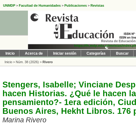
UNMDP
>
Facultad de Humanidades
>
Publicaciones
>
Revistas
Revista de Educación 
https://fh.mdp.edu.ar/revistas/index.p
Inicio
Acerca de
Iniciar sesión
Categorías
Buscar
Inicio
>
Núm. 38 (2026)
>
Rivero
Stengers, Isabelle; Vinciane Desp
hacen Historias. ¿Qué le hacen la
pensamiento?- 1era edición, Ci
Buenos Aires, Hekht Libros. 176 
Marina Rivero