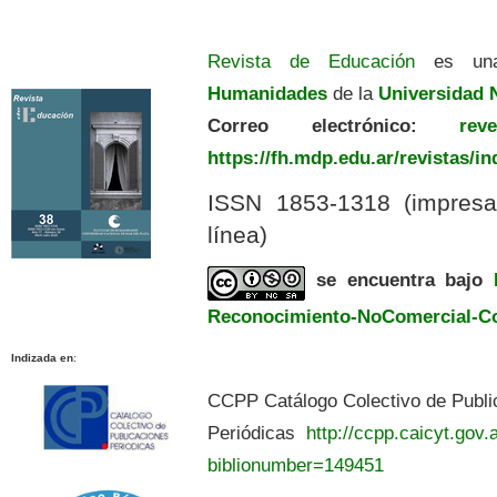
Revista de Educación
es una
Humanidades
de la
Universidad N
Correo electrónico:
revedu
https://fh.mdp.edu.ar/revistas/i
ISSN 1853-1318 (impres
línea)
se encuentra bajo
Reconocimiento-NoComercial-Com
Indizada en
:
CCPP Catálogo Colectivo de Publi
Periódicas
http://ccpp.caicyt.gov.a
biblionumber=149451