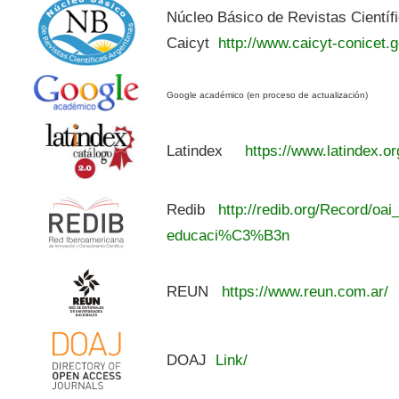
Núcleo Básico de Revistas Científ
Caicyt
http://www.caicyt-conicet.g
Google académico (en proceso de actualización)
Latindex
https://www.latindex.or
Redib
http://redib.org/Record/oai
educaci%C3%B3n
REUN
https://www.reun.com.ar/
DOAJ
Link/