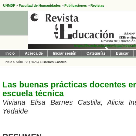
UNMDP
>
Facultad de Humanidades
>
Publicaciones
>
Revistas
Revista de Educación 
https://fh.mdp.edu.ar/revistas/index.p
Inicio
Acerca de
Iniciar sesión
Categorías
Buscar
Inicio
>
Núm. 38 (2026)
>
Barnes Castilla
Las buenas prácticas docentes en 
escuela técnica
Viviana Elisa Barnes Castilla, Alicia In
Yedaide