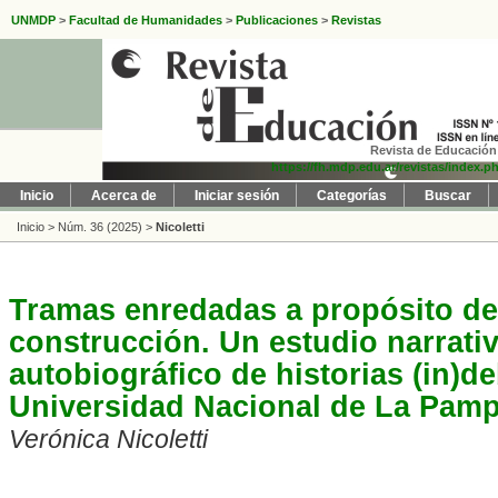
UNMDP
>
Facultad de Humanidades
>
Publicaciones
>
Revistas
Revista de Educación 
https://fh.mdp.edu.ar/revistas/index.p
Inicio
Acerca de
Iniciar sesión
Categorías
Buscar
Inicio
>
Núm. 36 (2025)
>
Nicoletti
Tramas enredadas a propósito de
construcción. Un estudio narrativ
autobiográfico de historias (in)d
Universidad Nacional de La Pam
Verónica Nicoletti