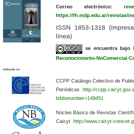
Correo electrónico:
revedu
https://fh.mdp.edu.ar/revistas/i
ISSN 1853-1318 (impres
línea)
se encuentra bajo
Reconocimiento-NoComercial-Com
Indizada en
:
CCPP Catálogo Colectivo de Publi
Periódicas
http://ccpp.caicyt.gov.a
biblionumber=149451
Núcleo Básico de Revistas Científ
Caicyt
http://www.caicyt-conicet.g