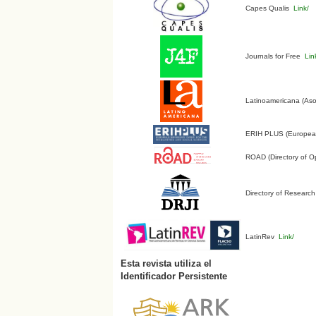
Capes Qualis
Link/
Journals for Free
Lin
Latinoamericana (Aso
ERIH PLUS (European 
ROAD (Directory of O
Directory of Research
LatinRev
Link/
Esta revista utiliza el
Identificador Persistente