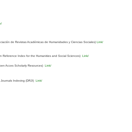
k/
ciación de Revistas Académicas de Humanidades y Ciencias Sociales)
Link/
Reference Index for the Humanities and Social Sciences)
Link/
pen Acces Scholarly Resources)
Link/
 Journals Indexing (DRJI)
Link/