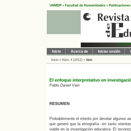
UNMDP
>
Facultad de Humanidades
>
Publicaciones
https://
Inicio
Acerca de
Iniciar sesión
Inicio
>
Núm. 4 (2012)
>
Vain
El enfoque interpretativo en investigac
Pablo Daniel Vain
RESUMEN
Probablemente el interés por develar algunos as
que generó que la etnografía –en tanto orienta
viable en la investigación educativa. El recon