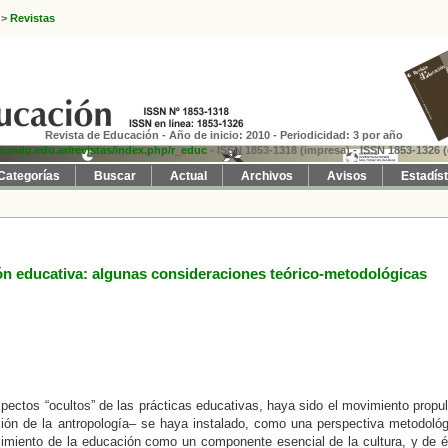
>
Revistas
Revista de Educación - Año de inicio: 2010 - Periodicidad: 3 por año
fh.mdp.edu.ar/revistas/index.php/r_educ
- ISSN 1853-1318 (impresa)
- ISSN 1853-1326 (
Categorías
Buscar
Actual
Archivos
Avisos
Estadís
ión educativa: algunas consideraciones teórico-metodológicas
pectos “ocultos” de las prácticas educativas, haya sido el movimiento propu
ción de la antropología– se haya instalado, como una perspectiva metodoló
ocimiento de la educación como un componente esencial de la cultura, y de 