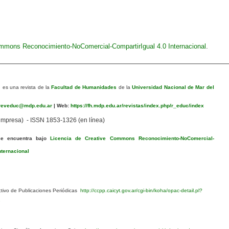
ommons Reconocimiento-NoComercial-CompartirIgual 4.0 Internacional
.
n
es una revista de la
Facultad de Humanidades
de la
Universidad Nacional de Mar del
eveduc@mdp.edu.ar
|
Web:
https://fh.mdp.edu.ar/revistas/index.php/r_educ/index
mpresa) - ISSN 1853-1326 (en línea)
se encuentra bajo
Licencia de Creative Commons Reconocimiento-NoComercial-
nternacional
ivo de Publicaciones Periódicas
http://ccpp.caicyt.gov.ar/cgi-bin/koha/opac-detail.pl?
1