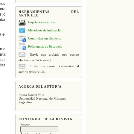
mos
para
HERRAMIENTAS DEL
r lo
ARTÍCULO
ntar
Imprima este artículo
Metadatos de indexación
a el
Cómo citar un elemento
Referencias de búsqueda
ón a
igma
Envíe este artículo por correo
cual
electrónico
(Inicie sesión)
das
Enviar un correo electrónico al
autor/a
(Inicie sesión)
ACERCA DEL AUTOR/A
Pablo Daniel Vain
Universidad Nacional de Misiones
Argentina
CONTENIDO DE LA REVISTA
Buscar