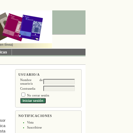
en línea)
ticas
USUARIO/A
Nombre de
usuario/a
Contraseña
No cerrar sesión
NOTIFICACIONES
lsor
Vista
gica
Suscribirse
ésta