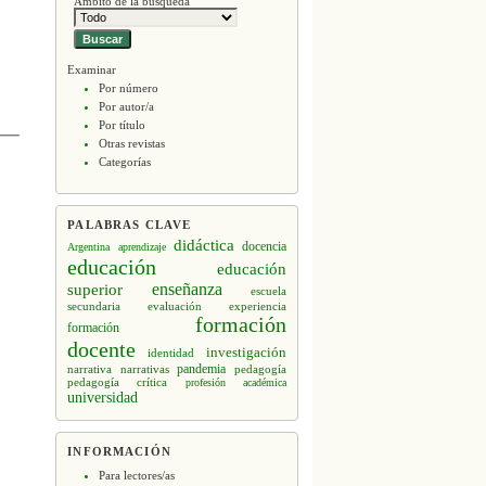
Ámbito de la búsqueda
Examinar
Por número
Por autor/a
Por título
Otras revistas
Categorías
PALABRAS CLAVE
didáctica
docencia
Argentina
aprendizaje
educación
educación
enseñanza
superior
escuela
secundaria
evaluación
experiencia
formación
formación
docente
investigación
identidad
narrativa
narrativas
pandemia
pedagogía
pedagogía crítica
profesión académica
universidad
INFORMACIÓN
Para lectores/as