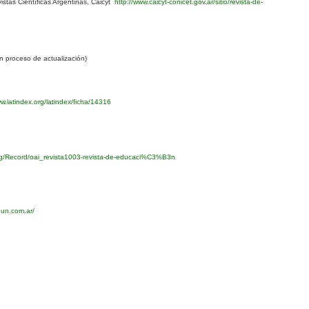
stas Científicas Argentinas, Caicyt
http://www.caicyt-conicet.gov.ar/sitio/revista-de-
 proceso de actualización)
w.latindex.org/latindex/ficha/14316
org/Record/oai_revista1003-revista-de-educaci%C3%B3n
eun.com.ar/