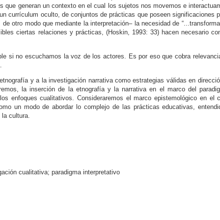
s que generan un contexto en el cual los sujetos nos movemos e interactua
 un currículum oculto, de conjuntos de prácticas que poseen significaciones 
de otro modo que mediante la interpretación– la necesidad de “...transforma
bles ciertas relaciones y prácticas, (Hoskin, 1993: 33) hacen necesario co
ible si no escuchamos la voz de los actores. Es por eso que cobra relevanci
.
tnografía y a la investigación narrativa como estrategias válidas en direcci
zaremos, la inserción de la etnografía y la narrativa en el marco del parad
e los enfoques cualitativos. Consideraremos el marco epistemológico en el 
 como un modo de abordar lo complejo de las prácticas educativas, entendi
la cultura.
ación cualitativa; paradigma interpretativo