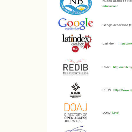
Núcleo Básico de Revi
educacion/
Google académico (en
Latindex
https://ww
Redib
http://redib.
REUN
https://www.r
DOAJ
Link/