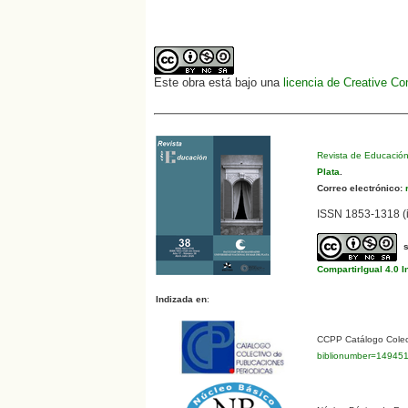
Este obra está bajo una
licencia de Creative C
Revista de Educació
Plata
.
Correo electrónico:
r
ISSN 1853-1318 (i
CompartirIgual 4.0 I
Indizada en
:
CCPP Catálogo Colect
biblionumber=14945