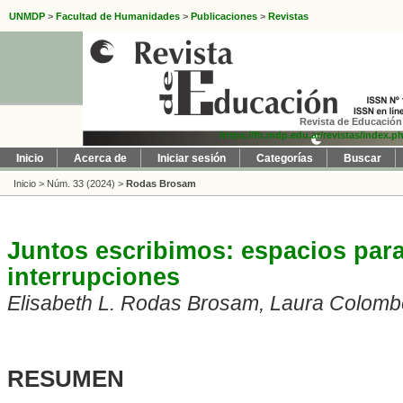
UNMDP
>
Facultad de Humanidades
>
Publicaciones
>
Revistas
Revista de Educación 
https://fh.mdp.edu.ar/revistas/index.p
Inicio
Acerca de
Iniciar sesión
Categorías
Buscar
Inicio
>
Núm. 33 (2024)
>
Rodas Brosam
Juntos escribimos: espacios para 
interrupciones
Elisabeth L. Rodas Brosam, Laura Colom
RESUMEN