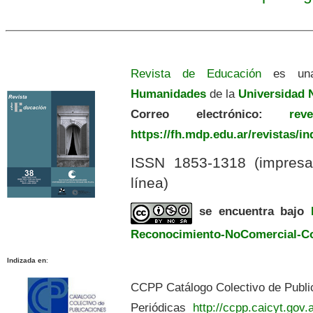
Revista de Educación
es una
Humanidades
de la
Universidad N
Correo electrónico:
revedu
https://fh.mdp.edu.ar/revistas/i
ISSN 1853-1318 (impres
línea)
se encuentra bajo
Reconocimiento-NoComercial-Com
Indizada en
:
CCPP Catálogo Colectivo de Publi
Periódicas
http://ccpp.caicyt.gov.a