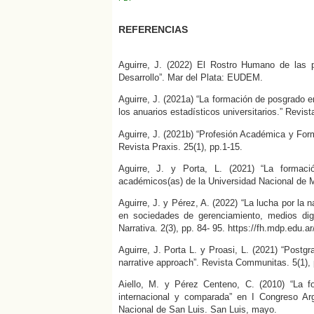
REFERENCIAS
Aguirre, J. (2022) El Rostro Humano de las p
Desarrollo”. Mar del Plata: EUDEM.
Aguirre, J. (2021a) “La formación de posgrado e
los anuarios estadísticos universitarios.” Revist
Aguirre, J. (2021b) “Profesión Académica y Form
Revista Praxis. 25(1), pp.1-15.
Aguirre, J. y Porta, L. (2021) “La formaci
académicos(as) de la Universidad Nacional de M
Aguirre, J. y Pérez, A. (2022) “La lucha por la n
en sociedades de gerenciamiento, medios digi
Narrativa. 2(3), pp. 84- 95. https://fh.mdp.edu.ar
Aguirre, J. Porta L. y Proasi, L. (2021) “Postgr
narrative approach”. Revista Communitas. 5(1), 
Aiello, M. y Pérez Centeno, C. (2010) “La 
internacional y comparada” en I Congreso Ar
Nacional de San Luis. San Luis, mayo.