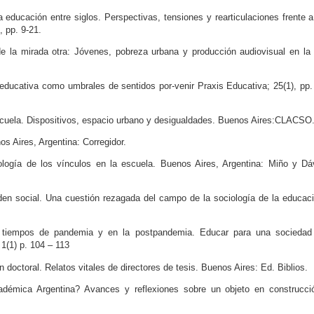
la educación entre siglos. Perspectivas, tensiones y rearticulaciones frente 
 pp. 9-21.
de la mirada otra: Jóvenes, pobreza urbana y producción audiovisual en la
 educativa como umbrales de sentidos por-venir Praxis Educativa; 25(1), pp.
 escuela. Dispositivos, espacio urbano y desigualdades. Buenos Aires:CLACSO
nos Aires, Argentina: Corregidor.
iología de los vínculos en la escuela. Buenos Aires, Argentina: Miño y Dáv
rden social. Una cuestión rezagada del campo de la sociología de la educac
en tiempos de pandemia y en la postpandemia. Educar para una sociedad
1(1) p. 104 – 113
doctoral. Relatos vitales de directores de tesis. Buenos Aires: Ed. Biblios.
adémica Argentina? Avances y reflexiones sobre un objeto en construcció