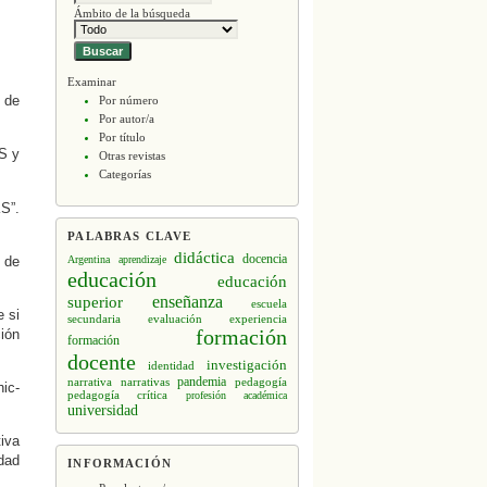
Ámbito de la búsqueda
Examinar
 de
Por número
Por autor/a
Por título
KS y
Otras revistas
Categorías
KS”.
PALABRAS CLAVE
didáctica
docencia
 de
Argentina
aprendizaje
educación
educación
enseñanza
superior
escuela
e si
secundaria
evaluación
experiencia
formación
ión
formación
docente
investigación
identidad
narrativa
narrativas
pandemia
pedagogía
hic-
pedagogía crítica
profesión académica
universidad
iva
dad
INFORMACIÓN