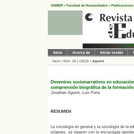
UNMDP
>
Facultad de Humanidades
>
Publicaciones
https://
Inicio
Acerca de
Iniciar sesión
Inicio
>
Núm. 28.1 (2023)
>
Aguirre
Devenires socionarrativos en educación
comprensión biográfica de la formación
Jonathan Aguirre, Luis Porta
RESUMEN
La sociología en general y la sociología de la e
orígenes, se toparon con la encrucijada episté