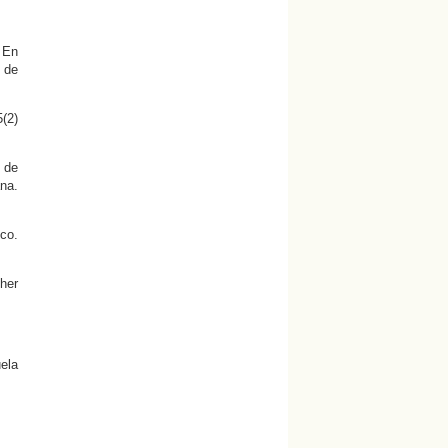
. En
 de
(2)
 de
na.
nco.
gher
uela