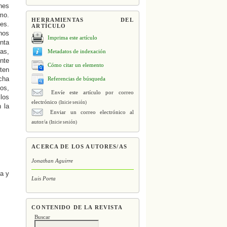
ones
mo.
HERRAMIENTAS DEL
jes.
ARTÍCULO
nos
Imprima este artículo
enta
as,
Metadatos de indexación
ente
Cómo citar un elemento
iten
icha
Referencias de búsqueda
os,
Envíe este artículo por correo
 los
electrónico
(Inicie sesión)
 la
Enviar un correo electrónico al
autor/a
(Inicie sesión)
ACERCA DE LOS AUTORES/AS
Jonathan Aguirre
va y
Luis Porta
CONTENIDO DE LA REVISTA
Buscar