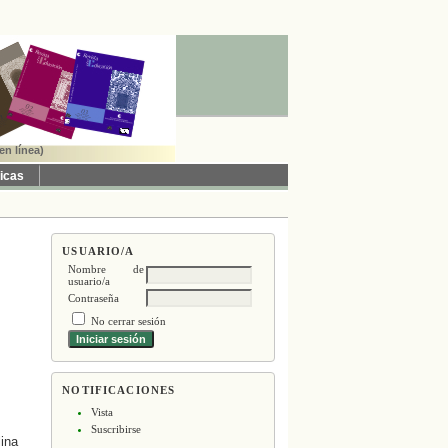
en línea)
ticas
USUARIO/A
Nombre de
usuario/a
Contraseña
No cerrar sesión
NOTIFICACIONES
Vista
Suscribirse
lina