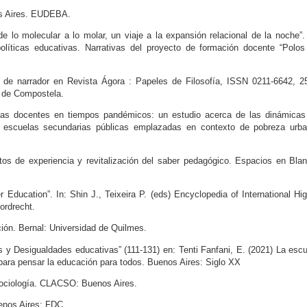
os Aires. EUDEBA.
de lo molecular a lo molar, un viaje a la expansión relacional de la noche”
políticas educativas. Narrativas del proyecto de formación docente “Polos
a de narrador en Revista Ágora : Papeles de Filosofía, ISSN 0211-6642, 25
o de Compostela.
cas docentes en tiempos pandémicos: un estudio acerca de las dinámicas
n escuelas secundarias públicas emplazadas en contexto de pobreza urba
latos de experiencia y revitalización del saber pedagógico. Espacios en Bla
 Education”. In: Shin J., Teixeira P. (eds) Encyclopedia of International Hi
ordrecht.
ción. Bernal: Universidad de Quilmes.
s y Desigualdades educativas” (111-131) en: Tenti Fanfani, E. (2021) La esc
 para pensar la educación para todos. Buenos Aires: Siglo XX
 sociología. CLACSO: Buenos Aires.
uenos Aires: FDC