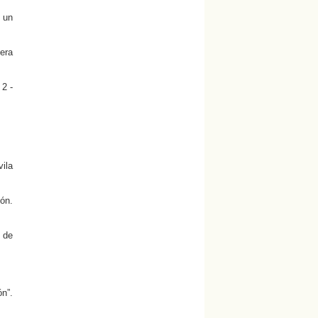
a un
 era
 2 -
.
ila
ión.
 de
n”.