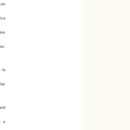
can
fica
ntes
ión.
 la
 las
and
s e