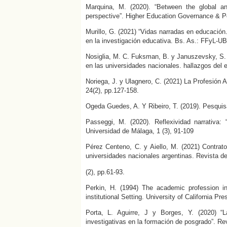
Marquina, M. (2020). “Between the global a
perspective”. Higher Education Governance & Pol
Murillo, G. (2021) “Vidas narradas en educación.
en la investigación educativa. Bs. As.: FFyL-U
Nosiglia, M. C. Fuksman, B. y Januszevsky, S. 
en las universidades nacionales. hallazgos del 
Noriega, J. y Ulagnero, C. (2021) La Profesión
24(2), pp.127-158.
Ogeda Guedes, A. Y Ribeiro, T. (2019). Pesquis
Passeggi, M. (2020). Reflexividad narrativa:
Universidad de Málaga, 1 (3), 91-109
Pérez Centeno, C. y Aiello, M. (2021) Contrato
universidades nacionales argentinas. Revista d
(2), pp.61-93.
Perkin, H. (1994) The academic profession in
institutional Setting. University of California Pre
Porta, L. Aguirre, J y Borges, Y. (2020) “La
investigativas en la formación de posgrado”. Re