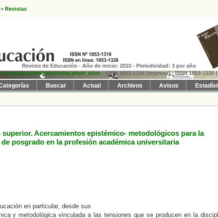
>
Revistas
Revista de Educación - Año de inicio: 2010 - Periodicidad: 3 por año
fh.mdp.edu.ar/revistas/index.php/r_educ
- ISSN 1853-1318 (impresa)
- ISSN 1853-1326 (
Categorías
Buscar
Actual
Archivos
Avisos
Estadís
 superior. Acercamientos epistémico- metodológicos para la
 de posgrado en la profesión académica universitaria
ducación en particular, desde sus
mica y metodológica vinculada a las tensiones que se producen en la discip