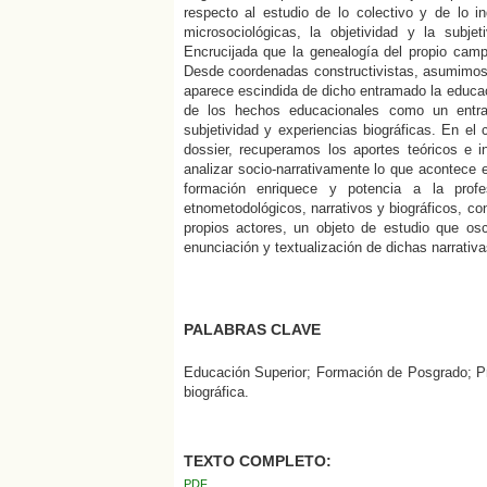
respecto al estudio de lo colectivo y de lo in
microsociológicas, la objetividad y la subje
Encrucijada que la genealogía del propio campo
Desde coordenadas constructivistas, asumimos
aparece escindida de dicho entramado la educac
de los hechos educacionales como un entram
subjetividad y experiencias biográficas. En el 
dossier, recuperamos los aportes teóricos e in
analizar socio-narrativamente lo que acontece 
formación enriquece y potencia a la profes
etnometodológicos, narrativos y biográficos, co
propios actores, un objeto de estudio que osc
enunciación y textualización de dichas narrativa
PALABRAS CLAVE
Educación Superior; Formación de Posgrado; Pro
biográfica.
TEXTO COMPLETO:
PDF