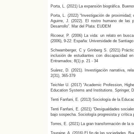
Porta, L. (2021) La expansión biográfica. Buen
Porta, L. (2022) “Investigación de proximidad; 
Aguirre, J. (2022). El rostro humano de las 
Desarrollo”. Mar del Plata: EUDEM
Ricoeur, P. (2006) La vida: un relato en busc
(2006), 9-22: España: Universidade de Santiag
Schwamberger, C y Grinberg S. (2021) Prácti
inclusión de estudiantes con discapacidad e
Entramados; 8(1) p. 21 - 34
Suárez, D. (2021). Investigación narrativa, re
2(31), 365-379
Teichler U. (2017) “Academic Profession, Higher
Education Systems and Institutions. Springer, D
Tenti Fanfani, E. (2013) Sociología de la Educa
Tenti Fanfani, E. (2021) “Desigualdades sociale
bajo sospecha. Sociología progresista y crítica
Torres, E. (2021) La gran transformación de la
Touraine, A. (2016) El fin de las sociedades. B