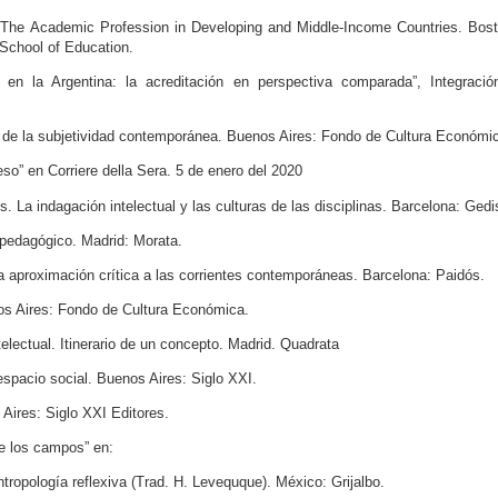
: The Academic Profession in Developing and Middle-Income Countries. Bost
 School of Education.
 en la Argentina: la acreditación en perspectiva comparada”, Integració
as de la subjetividad contemporánea. Buenos Aires: Fondo de Cultura Económi
feso” en Corriere della Sera. 5 de enero del 2020
s. La indagación intelectual y las culturas de las disciplinas. Barcelona: Gedi
o pedagógico. Madrid: Morata.
a aproximación crítica a las corrientes contemporáneas. Barcelona: Paidós.
os Aires: Fondo de Cultura Económica.
lectual. Itinerario de un concepto. Madrid. Quadrata
 espacio social. Buenos Aires: Siglo XXI.
ires: Siglo XXI Editores.
de los campos” en:
ropología reflexiva (Trad. H. Levequque). México: Grijalbo.