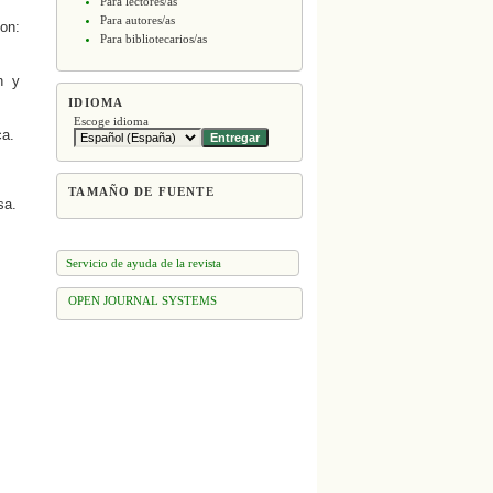
Para lectores/as
Para autores/as
on:
Para bibliotecarios/as
n y
IDIOMA
Escoge idioma
ca.
TAMAÑO DE FUENTE
sa.
Servicio de ayuda de la revista
OPEN JOURNAL SYSTEMS