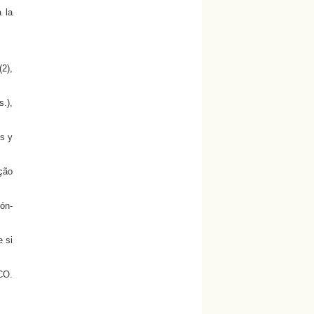
a la
2),
.),
es y
ção
ón-
e si
CO.