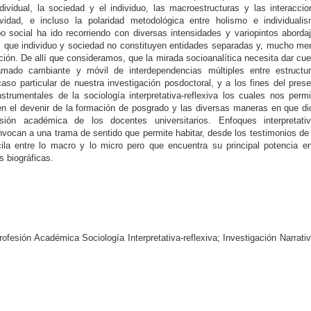
dividual, la sociedad y el individuo, las macroestructuras y las interacci
tividad, e incluso la polaridad metodológica entre holismo e individualis
 social ha ido recorriendo con diversas intensidades y variopintos aborda
 que individuo y sociedad no constituyen entidades separadas y, mucho me
ión. De allí que consideramos, que la mirada socioanalítica necesita dar cu
ado cambiante y móvil de interdependencias múltiples entre estructur
caso particular de nuestra investigación posdoctoral, y a los fines del pres
strumentales de la sociología interpretativa-reflexiva los cuales nos perm
en el devenir de la formación de posgrado y las diversas maneras en que d
ión académica de los docentes universitarios. Enfoques interpretativ
nvocan a una trama de sentido que permite habitar, desde los testimonios de
ila entre lo macro y lo micro pero que encuentra su principal potencia en
s biográficas.
fesión Académica Sociología Interpretativa-reflexiva; Investigación Narrati