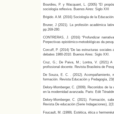
Bourdieu, P. y Wacquant, L. (2005) “El propósi
sociología reflexiva. Buenos Aires: Siglo XXI
Brigido. A.M. (2016) Sociología de la Educación
Bruner, J (2021). La profesión académica lat
pp.269-280.
CONTRERAS, J. (2016) “Profundizar narrativa
Perpectivas epistémico-metodológicas da pesqui
Corcuff, P. (2014) “De las estructuras sociales 
debates 1980-2010. Buenos Aires: Siglo XXI.
Cruz, G.; De Paiva, M.; Lontra, V. (2021) A 
profissional docente. Revista Brasileira de Pesqu
De Souza, E. C. . (2012). Acompañamiento, me
formación. Revista Educación y Pedagogía, 23(
Delory-Momberger, C. (2009). Recorridos de la v
en la modernidad avanzada. Paris: Edit Téraédr
Delory-Momberger, C. (2021). Formación, sab
Revista De educación (Serie Indagaciones), 2(3
Foucault, M. (1999). Estética, ética y hermenéu