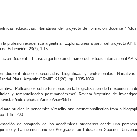
olíticas educativas. Narrativas del proyecto de formación docente “Polos
n la profesión académica argentina. Exploraciones a partir del proyecto API
a de Educación. 23(2), 1-15.
ación Doctoral. El caso argentino en el marco del estudio internacional API
ón doctoral desde coordenadas biográficas y profesionales. Narrativas
ar del Plata, Argentina” RMIE. 91(26), pp. 1035-1059.
arrativa: Reflexiones sobre tensiones en la biografización de la experiencia d
tales y temporalidades post-pandémicas” Revista Argentina de Investigac
/revistas/index.php/rain/article/view/5947
aduate studies in pandemic: Virtuality and internationalization from a biograp
pp. 185 - 200
formación de posgrado de los académicos argentinos desde una perspect
gentino y Latinoamericano de Posgrados en Educación Superior. Universi