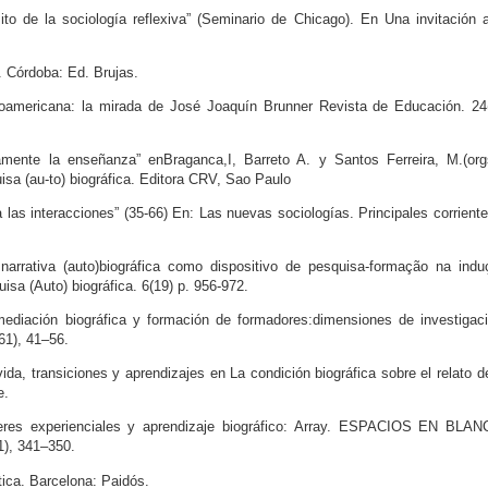
to de la sociología reflexiva” (Seminario de Chicago). En Una invitación 
. Córdoba: Ed. Brujas.
inoamericana: la mirada de José Joaquín Brunner Revista de Educación. 24(
mente la enseñanza” enBraganca,I, Barreto A. y Santos Ferreira, M.(orgs
sa (au-to) biográfica. Editora CRV, Sao Paulo
a las interacciones” (35-66) En: Las nuevas sociologías. Principales corrient
narrativa (auto)biográfica como dispositivo de pesquisa-formação na indu
isa (Auto) biográfica. 6(19) p. 956-972.
diación biográfica y formación de formadores:dimensiones de investigaci
61), 41–56.
ida, transiciones y aprendizajes en La condición biográfica sobre el relato d
e.
eres experienciales y aprendizaje biográfico: Array. ESPACIOS EN BLAN
1), 341–350.
tica. Barcelona: Paidós.