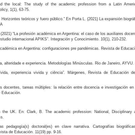
nd the local: The study of the academic profession from a Latin Ameri
icy, 1(1), 63-75.
 Horizontes teóricos y fuero público.” En Porta L. (2021) La expansión biográ
BA
(2021) “La profesión académica en Argentina: el caso de los auxiliares doce
estudio internacional APIKS”. Integración y Conocimiento. 10(1), 210-232.
 Académica en Argentina: configuraciones pre pandémicas. Revista de Educac
a, alteridade e experiencia. Metodologías Minúsculas. Rio de Janeiro, AYVU.
 “vida, experiencia vivida y ciência”. Márgenes, Revista de Educación de
s docentes, tareas múltiples: la relación entre docencia e investigación en
e Educación.
 the UK. En: Clark, B. The academic profession: National, Disciplinary 
ss.
s pedagogía(s) doctoral(es) en clave narrativa. Cartografías biográfica
vista de Educación. 11(19) pp. 9-16.