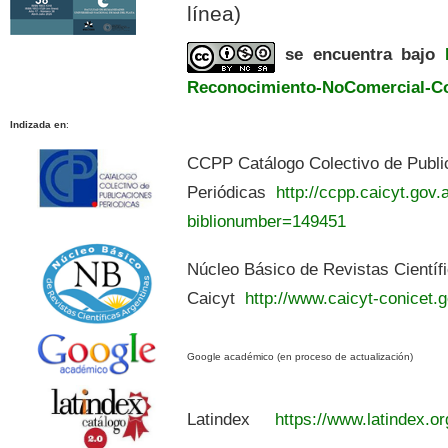
línea)
se encuentra bajo
Reconocimiento-NoComercial-Com
Indizada en
:
CCPP Catálogo Colectivo de Publi
Periódicas
http://ccpp.caicyt.gov.a
biblionumber=149451
Núcleo Básico de Revistas Científ
Caicyt
http://www.caicyt-conicet.g
Google académico (en proceso de actualización)
Latindex
https://www.latindex.or