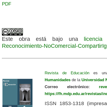
PDF
Este obra está bajo una
licenci
Reconocimiento-NoComercial-CompartirIgua
Revista de Educación
es una
Humanidades
de la
Universidad N
Correo electrónico:
revedu
https://fh.mdp.edu.ar/revistas/i
ISSN 1853-1318 (impres