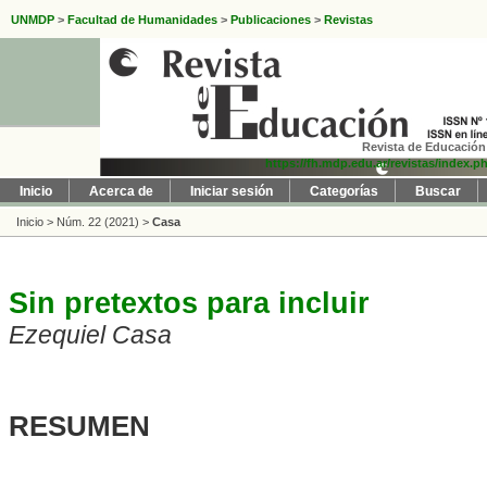
UNMDP
>
Facultad de Humanidades
>
Publicaciones
>
Revistas
Revista de Educación 
https://fh.mdp.edu.ar/revistas/index.p
Inicio
Acerca de
Iniciar sesión
Categorías
Buscar
Inicio
>
Núm. 22 (2021)
>
Casa
Sin pretextos para incluir
Ezequiel Casa
RESUMEN