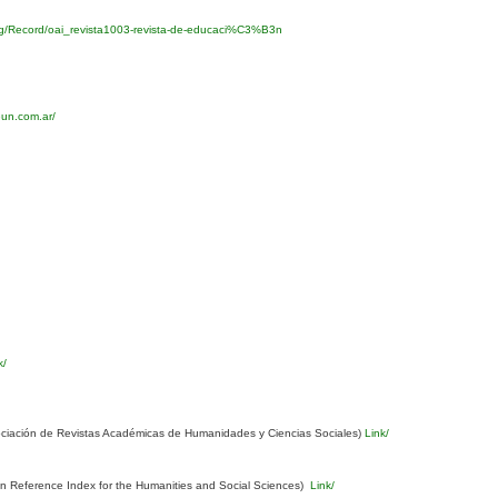
org/Record/oai_revista1003-revista-de-educaci%C3%B3n
eun.com.ar/
k/
ciación de Revistas Académicas de Humanidades y Ciencias Sociales)
Link/
Reference Index for the Humanities and Social Sciences)
Link/