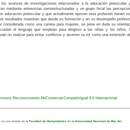
e los avances de investigaciones relacionados a la educación preescolar y
eran mediante entrevistas semiestructuradas y un grupo focal las percepcio
en educación preescolar y que actualmente ejercen esta profesión tienen s
 Los resultados muestran que desde su formación y en su desempeño profesio
r considerada como una carrera para mujeres, se pone en duda su orientac
cuidan el lenguaje que emplean para dirigirse a las niñas y los niños, 
uran no realizar para evitar conflictos y asumen su rol como una extensión d
ommons Reconocimiento-NoComercial-CompartirIgual 4.0 Internacional
.
n
es una revista de la
Facultad de Humanidades
de la
Universidad Nacional de Mar del