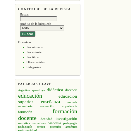
CONTENIDO DE LA REVISTA
Buscar
Ámbito de la búsqueda
Examinar
Por número
Por autor/a
Por título
Otras revistas
Categorías
PALABRAS CLAVE
didáctica
docencia
Argentina
aprendizaje
educación
educación
enseñanza
superior
escuela
secundaria
evaluación
experiencia
formación
formación
docente
investigación
identidad
narrativa
narrativas
pandemia
pedagogía
pedagogía crítica
profesión académica
universidad