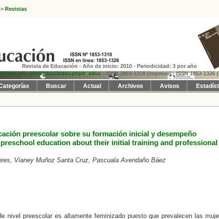
>
Revistas
Revista de Educación - Año de inicio: 2010 - Periodicidad: 3 por año
fh.mdp.edu.ar/revistas/index.php/r_educ
- ISSN 1853-1318 (impresa)
- ISSN 1853-1326 (
Categorías
Buscar
Actual
Archivos
Avisos
Estadís
cación preescolar sobre su formación inicial y desempeño
preschool education about their initial training and professional
ores, Vianey Muñoz Santa Cruz, Pascuala Avendaño Báez
e nivel preescolar es altamente feminizado puesto que prevalecen las muje