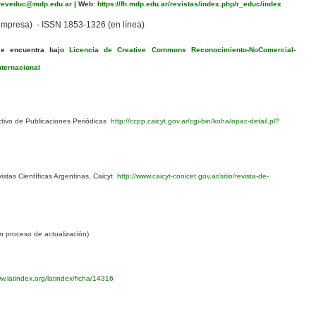
eveduc@mdp.edu.ar
|
Web:
https://fh.mdp.edu.ar/revistas/index.php/r_educ/index
mpresa) - ISSN 1853-1326 (en línea)
se encuentra bajo
Licencia de Creative Commons Reconocimiento-NoComercial-
nternacional
ivo de Publicaciones Periódicas
http://ccpp.caicyt.gov.ar/cgi-bin/koha/opac-detail.pl?
1
stas Científicas Argentinas, Caicyt
http://www.caicyt-conicet.gov.ar/sitio/revista-de-
 proceso de actualización)
w.latindex.org/latindex/ficha/14316