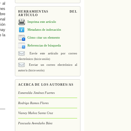
 al
nes
HERRAMIENTAS DEL
obre
ARTÍCULO
nal
Imprima este artículo
ión
hay
Metadatos de indexación
e la
Cómo citar un elemento
Referencias de búsqueda
Envíe este artículo por correo
electrónico
(Inicie sesión)
Enviar un correo electrónico al
autor/a
(Inicie sesión)
ACERCA DE LOS AUTORES/AS
Esmeralda Jiménez Fuertes
Rodrigo Ramos Flores
Vianey Muñoz Santa Cruz
Pascuala Avendaño Báez