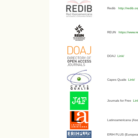
Redib
http://redib.
REUN
https://www.r
DOAJ
Link/
Capes Qualis
Link/
Journals for Free
Lin
Latinoamericana (Aso
ERIH PLUS (European 