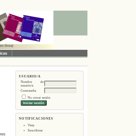
en línea)
ticas
USUARIO/A
Nombre de
usuario/a
Contraseña
No cerrar sesión
NOTIFICACIONES
Vista
Suscribirse
res