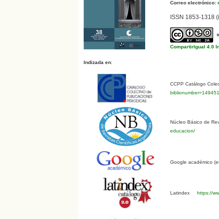
Correo electrónico:
r
ISSN 1853-1318 (i
CompartirIgual 4.0 I
Indizada en
:
CCPP Catálogo Colect
biblionumber=14945
Núcleo Básico de Revi
educacion/
Google académico (en
Latindex
https://ww