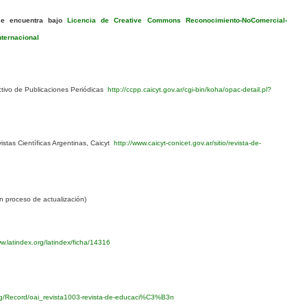
se encuentra bajo
Licencia de Creative Commons Reconocimiento-NoComercial-
nternacional
ivo de Publicaciones Periódicas
http://ccpp.caicyt.gov.ar/cgi-bin/koha/opac-detail.pl?
1
stas Científicas Argentinas, Caicyt
http://www.caicyt-conicet.gov.ar/sitio/revista-de-
 proceso de actualización)
w.latindex.org/latindex/ficha/14316
org/Record/oai_revista1003-revista-de-educaci%C3%B3n