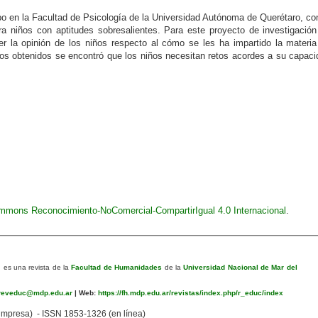
cabo en la Facultad de Psicología de la Universidad Autónoma de Querétaro, co
ra niños con aptitudes sobresalientes. Para este proyecto de investigació
er la opinión de los niños respecto al cómo se les ha impartido la materia
dos obtenidos se encontró que los niños necesitan retos acordes a su capac
ommons Reconocimiento-NoComercial-CompartirIgual 4.0 Internacional
.
n
es una revista de la
Facultad de Humanidades
de la
Universidad Nacional de Mar del
eveduc@mdp.edu.ar
|
Web:
https://fh.mdp.edu.ar/revistas/index.php/r_educ/index
mpresa) - ISSN 1853-1326 (en línea)