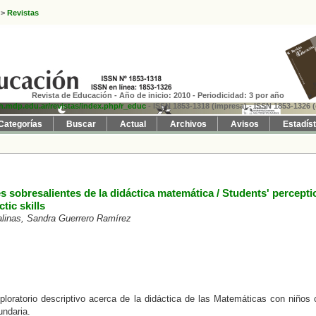
>
Revistas
Revista de Educación - Año de inicio: 2010 - Periodicidad: 3 por año
fh.mdp.edu.ar/revistas/index.php/r_educ
- ISSN 1853-1318 (impresa)
- ISSN 1853-1326 (
Categorías
Buscar
Actual
Archivos
Avisos
Estadís
 sobresalientes de la didáctica matemática / Students' percepti
tic skills
linas, Sandra Guerrero Ramírez
ploratorio descriptivo acerca de la didáctica de las Matemáticas con niños
undaria.