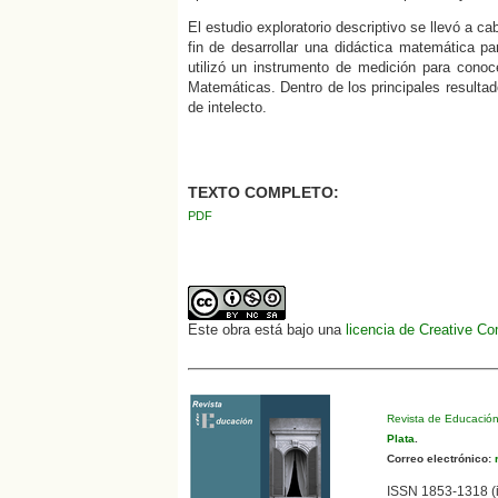
El estudio exploratorio descriptivo se llevó a 
fin de desarrollar una didáctica matemática pa
utilizó un instrumento de medición para conoc
Matemáticas. Dentro de los principales resulta
de intelecto.
TEXTO COMPLETO:
PDF
Este obra está bajo una
licencia de Creative C
Revista de Educació
Plata
.
Correo electrónico:
r
ISSN 1853-1318 (i