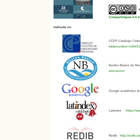
CompartirIgual 4.0 I
Indizada en
:
CCPP Catálogo Colect
biblionumber=14945
Núcleo Básico de Revi
educacion/
Google académico (en
Latindex
https://ww
Redib
http://redib.