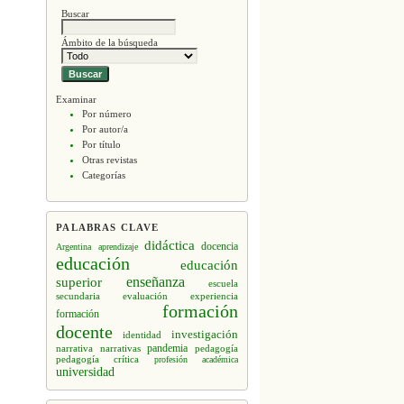
Buscar
Ámbito de la búsqueda
Examinar
Por número
Por autor/a
Por título
Otras revistas
Categorías
PALABRAS CLAVE
didáctica
docencia
Argentina
aprendizaje
educación
educación
enseñanza
superior
escuela
secundaria
evaluación
experiencia
formación
formación
docente
investigación
identidad
narrativa
narrativas
pandemia
pedagogía
pedagogía crítica
profesión académica
universidad