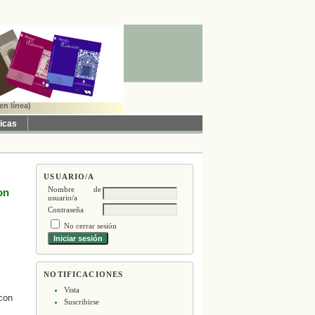
en línea)
ticas
USUARIO/A
Nombre de
on
usuario/a
Contraseña
No cerrar sesión
NOTIFICACIONES
Vista
 con
Suscribirse