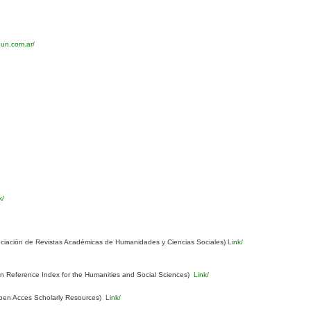
eun.com.ar/
k/
ciación de Revistas Académicas de Humanidades y Ciencias Sociales)
Link/
Reference Index for the Humanities and Social Sciences)
Link/
pen Acces Scholarly Resources)
Link/