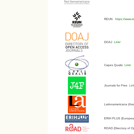
REUN
https://www.r
DOAJ
Link/
Capes Qualis
Link/
Journals for Free
Lin
Latinoamericana (Aso
ERIH PLUS (European 
ROAD (Directory of O