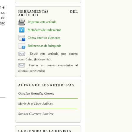
n el
HERRAMIENTAS DEL
n se
ARTÍCULO
 de
Imprima este artículo
idad
Metadatos de indexación
Cómo citar un elemento
Referencias de búsqueda
Envíe este artículo por correo
electrónico
(Inicie sesión)
Enviar un correo electrónico al
autor/a
(Inicie sesión)
ACERCA DE LOS AUTORES/AS
Oswaldo González Corona
María José Licea Salinas
Sandra Guerrero Ramírez
CONTENIDO DE LA REVISTA