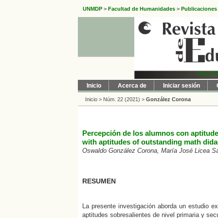
UNMDP
>
Facultad de Humanidades
>
Publicaciones
https://
Inicio
Acerca de
Iniciar sesión
Inicio
>
Núm. 22 (2021)
>
González Corona
Percepción de los alumnos con aptitudes
with aptitudes of outstanding math didac
Oswaldo González Corona, María José Licea Sa
RESUMEN
La presente investigación aborda un estudio ex
aptitudes sobresalientes de nivel primaria y sec