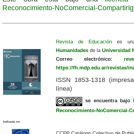
Reconocimiento-NoComercial-CompartirIgua
Revista de Educación
es una
Humanidades
de la
Universidad N
Correo electrónico:
revedu
https://fh.mdp.edu.ar/revistas/i
ISSN 1853-1318 (impres
línea)
se encuentra bajo
Reconocimiento-NoComercial-Com
Indizada en
:
CCPP Catálogo Colectivo de Publi