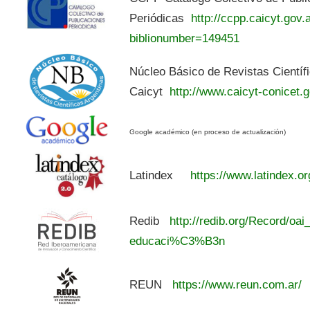
Periódicas
http://ccpp.caicyt.gov.a
biblionumber=149451
Núcleo Básico de Revistas Científ
Caicyt
http://www.caicyt-conicet.g
Google académico (en proceso de actualización)
Latindex
https://www.latindex.or
Redib
http://redib.org/Record/oai
educaci%C3%B3n
REUN
https://www.reun.com.ar/