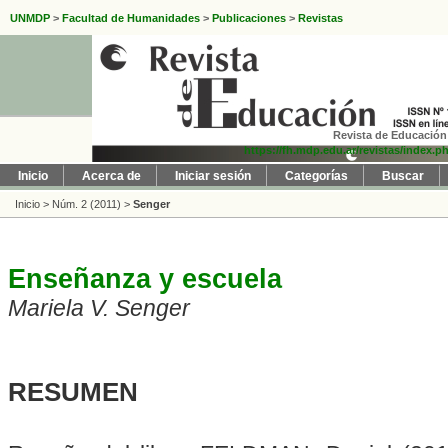
UNMDP
>
Facultad de Humanidades
>
Publicaciones
>
Revistas
Revista de Educación 
https://fh.mdp.edu.ar/revistas/index.p
Inicio
Acerca de
Iniciar sesión
Categorías
Buscar
Inicio
>
Núm. 2 (2011)
>
Senger
Enseñanza y escuela
Mariela V. Senger
RESUMEN