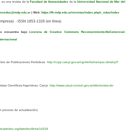
n
es una revista de la
Facultad de Humanidades
de la
Universidad Nacional de Mar del
eveduc@mdp.edu.ar
|
Web:
https://fh.mdp.edu.ar/revistas/index.php/r_educ/index
mpresa) - ISSN 1853-1326 (en línea)
se encuentra bajo
Licencia de Creative Commons Reconocimiento-NoComercial-
nternacional
ivo de Publicaciones Periódicas
http://ccpp.caicyt.gov.ar/cgi-bin/koha/opac-detail.pl?
1
stas Científicas Argentinas, Caicyt
http://www.caicyt-conicet.gov.ar/sitio/revista-de-
 proceso de actualización)
w.latindex.org/latindex/ficha/14316