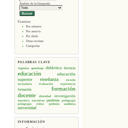
Ámbito de la búsqueda
Examinar
Por número
Por autor/a
Por título
Otras revistas
Categorías
PALABRAS CLAVE
didáctica
docencia
Argentina
aprendizaje
educación
educación
enseñanza
superior
escuela
secundaria
evaluación
experiencia
formación
formación
docente
investigación
identidad
narrativa
narrativas
pandemia
pedagogía
pedagogía crítica
profesión académica
universidad
INFORMACIÓN