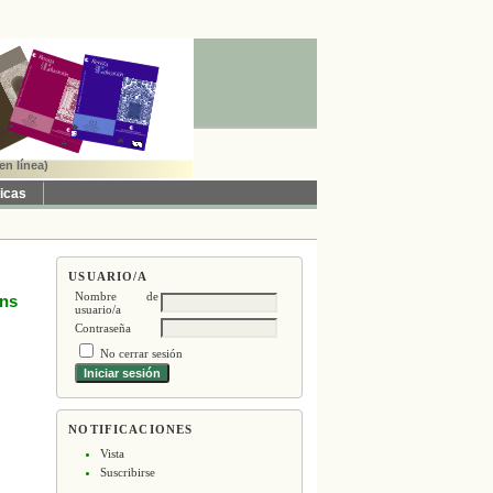
en línea)
ticas
USUARIO/A
Nombre de
ans
usuario/a
Contraseña
No cerrar sesión
NOTIFICACIONES
Vista
Suscribirse