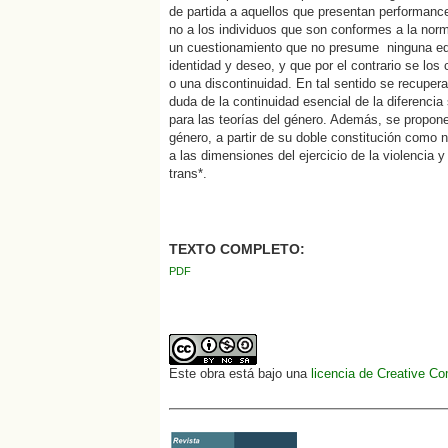
de partida a aquellos que presentan performanc
no a los individuos que son conformes a la norm
un cuestionamiento que no presume ninguna equ
identidad y deseo, y que por el contrario se lo
o una discontinuidad. En tal sentido se recuper
duda de la continuidad esencial de la diferencia
para las teorías del género. Además, se propon
género, a partir de su doble constitución como n
a las dimensiones del ejercicio de la violencia 
trans*.
TEXTO COMPLETO:
PDF
Este obra está bajo una
licencia de Creative C