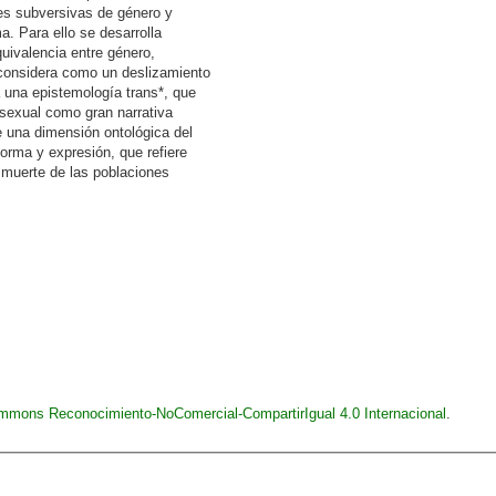
es subversivas de género y
a. Para ello se desarrolla
ivalencia entre género,
s considera como un deslizamiento
a una epistemología trans*, que
 sexual como gran narrativa
e una dimensión ontológica del
orma y expresión, que refiere
y muerte de las poblaciones
ommons Reconocimiento-NoComercial-CompartirIgual 4.0 Internacional
.