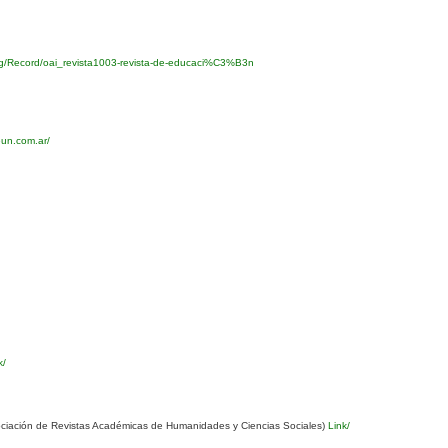
org/Record/oai_revista1003-revista-de-educaci%C3%B3n
eun.com.ar/
k/
ciación de Revistas Académicas de Humanidades y Ciencias Sociales)
Link/