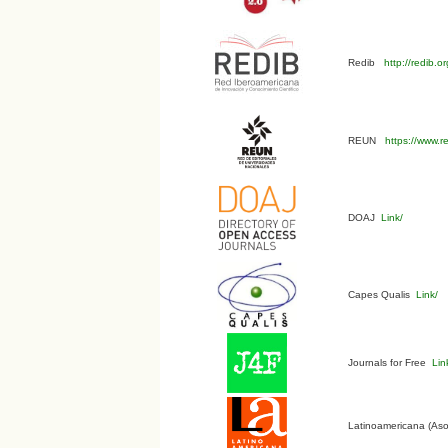
Redib
http://redib.
REUN
https://www.r
DOAJ
Link/
Capes Qualis
Link/
Journals for Free
Lin
Latinoamericana (Aso