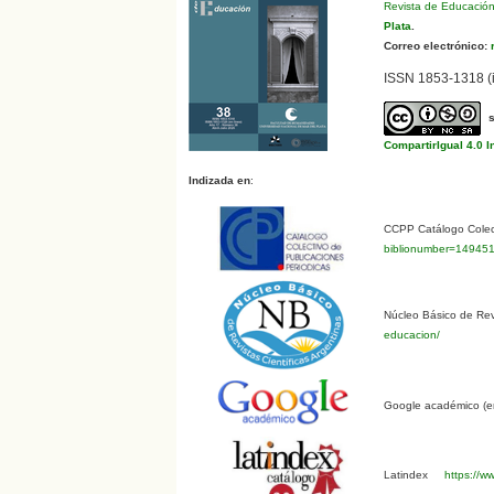
Revista de Educació
Plata
.
Correo electrónico:
r
ISSN 1853-1318 (i
CompartirIgual 4.0 I
Indizada en
:
CCPP Catálogo Colect
biblionumber=14945
Núcleo Básico de Revi
educacion/
Google académico (en
Latindex
https://ww