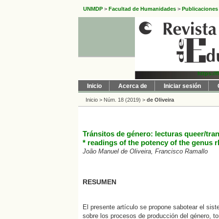
UNMDP
>
Facultad de Humanidades
>
Publicaciones
https://
Inicio
Acerca de
Iniciar sesión
Inicio
>
Núm. 18 (2019)
>
de Oliveira
Tránsitos de género: lecturas queer/tran
* readings of the potency of the genus 
João Manuel de Oliveira, Francisco Ramallo
RESUMEN
El presente artículo se propone sabotear el si
sobre los procesos de producción del género, 