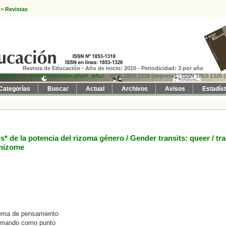
>
Revistas
Revista de Educación - Año de inicio: 2010 - Periodicidad: 3 por año
fh.mdp.edu.ar/revistas/index.php/r_educ
- ISSN 1853-1318 (impresa)
- ISSN 1853-1326 (
Categorías
Buscar
Actual
Archivos
Avisos
Estadís
s* de la potencia del rizoma género / Gender transits: queer / tr
rhizome
stema de pensamiento
tomando como punto