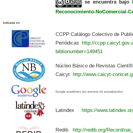
se encuentra bajo
Reconocimiento-NoComercial-Com
Indizada en
:
CCPP Catálogo Colectivo de Publi
Periódicas
http://ccpp.caicyt.gov.a
biblionumber=149451
Núcleo Básico de Revistas Científ
Caicyt
http://www.caicyt-conicet.g
Google académico (en proceso de actualización)
Latindex
https://www.latindex.or
Redib
http://redib.org/Record/oai