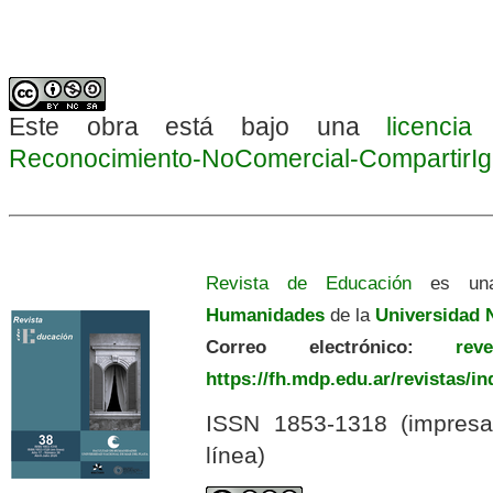
Este obra está bajo una
licenci
Reconocimiento-NoComercial-CompartirIgua
Revista de Educación
es una
Humanidades
de la
Universidad N
Correo electrónico:
revedu
https://fh.mdp.edu.ar/revistas/i
ISSN 1853-1318 (impres
línea)