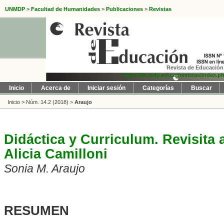
UNMDP
>
Facultad de Humanidades
>
Publicaciones
>
Revistas
Revista de Educación 
https://fh.mdp.edu.ar/revistas/index.p
Inicio
Acerca de
Iniciar sesión
Categorías
Buscar
Inicio
>
Núm. 14.2 (2018)
>
Araujo
Didáctica y Curriculum. Revisita 
Alicia Camilloni
Sonia M. Araujo
RESUMEN