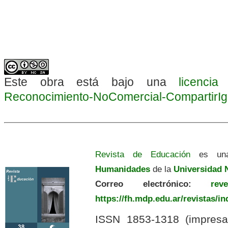
Este obra está bajo una
licenci
Reconocimiento-NoComercial-CompartirIgua
Revista de Educación
es una
Humanidades
de la
Universidad N
Correo electrónico:
revedu
https://fh.mdp.edu.ar/revistas/i
ISSN 1853-1318 (impres