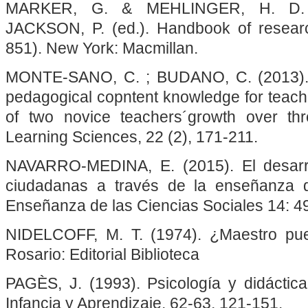
MARKER, G. & MEHLINGER, H. D. (1
JACKSON, P. (ed.). Handbook of researc
851). New York: Macmillan.
MONTE-SANO, C. ; BUDANO, C. (2013). 
pedagogical copntent knowledge for teachi
of two novice teachers´growth over thr
Learning Sciences, 22 (2), 171-211.
NAVARRO-MEDINA, E. (2015). El desarr
ciudadanas a través de la enseñanza d
Enseñanza de las Ciencias Sociales 14: 4
NIDELCOFF, M. T. (1974). ¿Maestro pu
Rosario: Editorial Biblioteca
PAGÈS, J. (1993). Psicología y didáctica
Infancia y Aprendizaje, 62-63, 121-151.