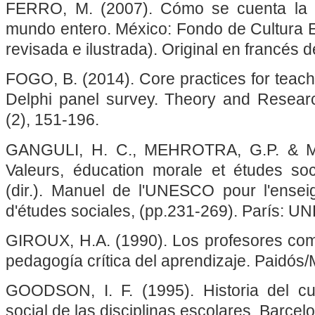
FERRO, M. (2007). Cómo se cuenta la hi
mundo entero. México: Fondo de Cultura 
revisada e ilustrada). Original en francés 
FOGO, B. (2014). Core practices for teachin
Delphi panel survey. Theory and Researc
(2), 151-196.
GANGULI, H. C., MEHROTRA, G.P. & M
Valeurs, éducation morale et études soc
(dir.). Manuel de l'UNESCO pour l'ens
d'études sociales, (pp.231-269). París: 
GIROUX, H.A. (1990). Los profesores como
pedagogía crítica del aprendizaje. Paidós
GOODSON, I. F. (1995). Historia del cu
social de las disciplinas escolares. Barce