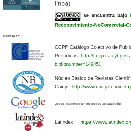
línea)
se encuentra bajo
Reconocimiento-NoComercial-Com
Indizada en
:
CCPP Catálogo Colectivo de Publi
Periódicas
http://ccpp.caicyt.gov.a
biblionumber=149451
Núcleo Básico de Revistas Científ
Caicyt
http://www.caicyt-conicet.g
Google académico (en proceso de actualización)
Latindex
https://www.latindex.or