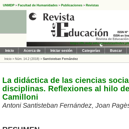
UNMDP
>
Facultad de Humanidades
>
Publicaciones
>
Revistas
Revista de Educación 
https://fh.mdp.edu.ar/revistas/index.p
Inicio
Acerca de
Iniciar sesión
Categorías
Buscar
Inicio
>
Núm. 14.2 (2018)
>
Santisteban Fernández
La didáctica de las ciencias soci
disciplinas. Reflexiones al hilo d
Camilloni
Antoni Santisteban Fernández, Joan Pagè