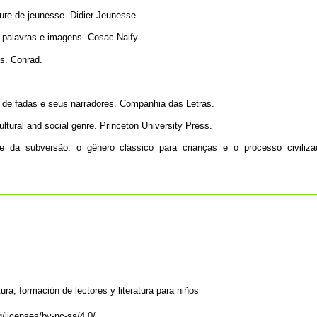
rature de jeunesse. Didier Jeunesse.
o: palavras e imagens. Cosac Naify.
as. Conrad.
os de fadas e seus narradores. Companhia das Letras.
 cultural and social genre. Princeton University Press.
 da subversão: o gênero clássico para crianças e o processo civilizad
ura, formación de lectores y literatura para niños
/licenses/by-nc-sa/4.0/