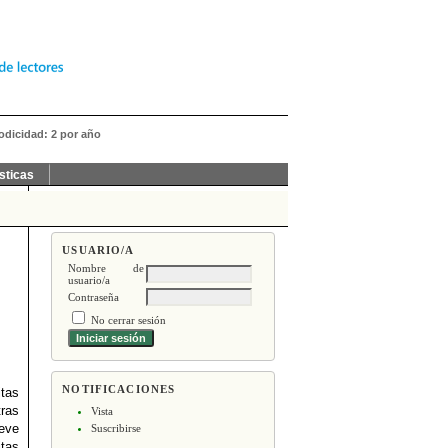
iodicidad: 2 por año
sticas
USUARIO/A
Nombre de
usuario/a
Contraseña
No cerrar sesión
NOTIFICACIONES
itas
tras
Vista
teve
Suscribirse
itas