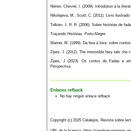
Nières- Chevrel, I. (2009). Introdution à la lite
Nikolajeva, M.; Scott, C. (2011). Livro ilustrad
Tolkien, J. R. R. (2006). Sobre histórias de fad
Traçando Histórias. Porto Alegre.
Warner, M. (1999). Da fera à loira: sobre cont
Zipes, J. (2012). The irresistible fairy tale: the
Zipes, J (2023). Os contos de Fadas e arte
Perspectiva.
Enlaces refback
No hay ningún enlace refback.
Copyright (c) 2025 Catalejos. Revista sobre lect
URL de la licencia:
https://creativecommons.org