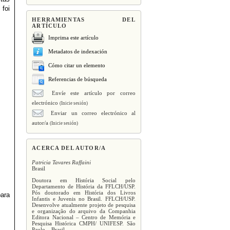
 foi
HERRAMIENTAS DEL
ARTÍCULO
Imprima este artículo
Metadatos de indexación
Cómo citar un elemento
Referencias de búsqueda
Envíe este artículo por correo
electrónico
(Inicie sesión)
Enviar un correo electrónico al
autor/a
(Inicie sesión)
ACERCA DEL AUTOR/A
Patricia Tavares Raffaini
Brasil
Doutora em História Social pelo
Departamento de História da FFLCH/USP.
Pós doutorado em História dos Livros
para
Infantis e Juvenis no Brasil. FFLCH/USP.
Desenvolve atualmente projeto de pesquisa
e organização do arquivo da Companhia
Editora Nacional – Centro de Memória e
Pesquisa Histórica CMPH/ UNIFESP. São
Paulo – Brasil