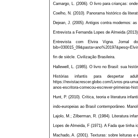
Camargo, L. (2006). O livro para crianças: ond
Coelho, N. (2010). Panorama histórico da literatu
Dejean, J. (2005). Antigos contra modernos: as
Entrevista a Fernanda Lopes de Almeida (2013)
Entrevista com Elvira Vigna. Jornal do Br
bib=030015_09&pasta=ano%20197&pesq=Elvi
fin de siècle. Civilização Brasileira.
Hallewell, L. (1985). O livro no Brasil: sua histó
Histórias infantis para despertar
https://revistacrescer.globo.com/Livros-pra-um
anos-escritora-comecou-escrever-primeiras-hist
Hunt, P. (2010). Crítica, teoria e literatura infan
indo-europeias ao Brasil contemporâneo. Manol
Lajolo, M.; Zilberman, R. (1984). Literatura infant
Lopes de Almeida, F (1971). A Fada que tinha i
Machado, A. (2001). Texturas: sobre leituras e 