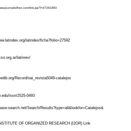
www.journals4free.com/link.jsp?l=47261883
ww.latindex.org/latindex/ficha?folio=27592
cso.org.ar/latinrev/
redib.org/Record/oai_revista5049-catalejos
ub.edu/issn/2525-0493
base-search.net/Search/Results?type=all&lookfor=Catalejos&
NSTITUTE OF ORGANIZED RESEARCH (I2OR)
Link