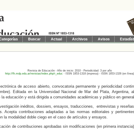
Categorías
Buscar
Actual
Archivos
Avisos
Estadís
Revista de Educación - Año de inicio: 2010 - Periodicidad: 3 por año
http://fh.mdp.edu.ar/revistas/index.php/r_educ
- ISSN 1853-1318 (impresa)
- ISSN 1853-1326 (en línea
lectrónica de acceso abierto, convocatoria permanente y periodicidad conti
bre). Editada en la Universidad Nacional de Mar del Plata, Argentina, al
 la educación y está dirigida a comunidades académicas y público en genera
nvestigación inéditos,
dossiers
, ensayos, traducciones, entrevistas y reseña
s. Acepta contribuciones adaptadas a las normas editoriales y pertinentes
 en la modalidad doble ciego en el caso de artículos y ensayos.
icación de contribuciones aprobadas sin modificaciones (en primera instancia