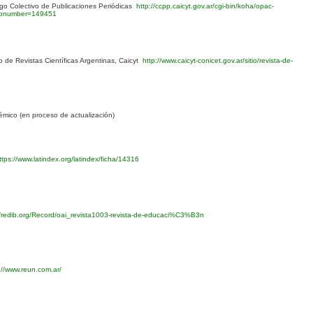
o Colectivo de Publicaciones Periódicas
http://ccpp.caicyt.gov.ar/cgi-bin/koha/opac-
blionumber=149451
 de Revistas Científicas Argentinas, Caicyt
http://www.caicyt-conicet.gov.ar/sitio/revista-de-
mico (en proceso de actualización)
tps://www.latindex.org/latindex/ficha/14316
//redib.org/Record/oai_revista1003-revista-de-educaci%C3%B3n
://www.reun.com.ar/