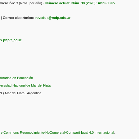
licación:
3 (Nros. por año) -
Número actual: Núm. 38 (2026): Abril-Julio
 |
Correo electrónico:
reveduc@mdp.edu.ar
dex.php/r_educ
plinarias en Educación
rsidad Nacional de Mar del Plata
) Mar del Plata | Argentina
tive Commons Reconocimiento-NoComercial-CompartirIgual 4.0 Internacional
.