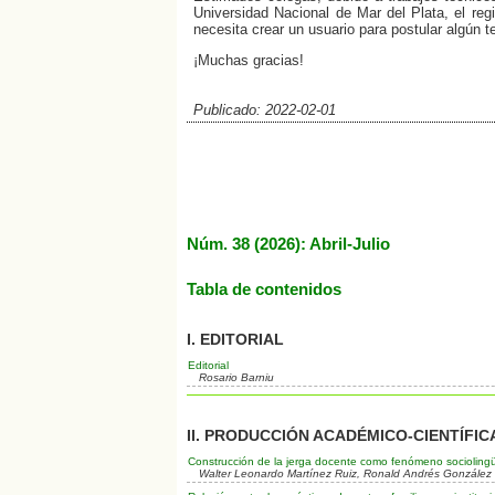
Universidad Nacional de Mar del Plata, el reg
necesita crear un usuario para postular algún t
¡Muchas gracias!
Publicado: 2022-02-01
Núm. 38 (2026): Abril-Julio
Tabla de contenidos
I. EDITORIAL
Editorial
Rosario Barniu
II. PRODUCCIÓN ACADÉMICO-CIENTÍFIC
Construcción de la jerga docente como fenómeno sociolingüís
Walter Leonardo Martínez Ruiz, Ronald Andrés González