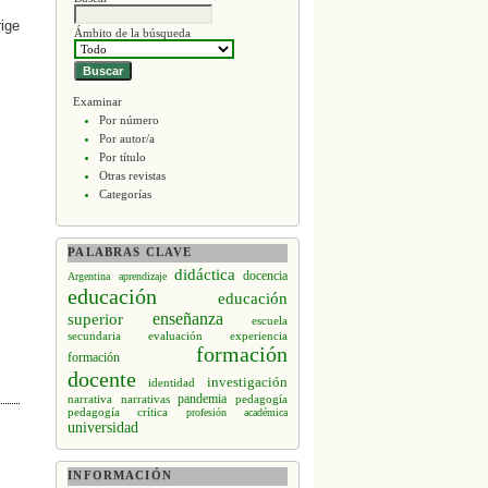
rige
Ámbito de la búsqueda
Examinar
Por número
Por autor/a
Por título
Otras revistas
Categorías
PALABRAS CLAVE
didáctica
docencia
Argentina
aprendizaje
educación
educación
enseñanza
superior
escuela
secundaria
evaluación
experiencia
formación
formación
docente
investigación
identidad
narrativa
narrativas
pandemia
pedagogía
pedagogía crítica
profesión académica
universidad
INFORMACIÓN