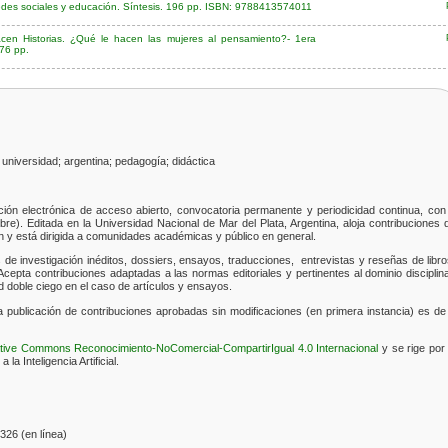
 redes sociales y educación. Síntesis. 196 pp. ISBN: 9788413574011
acen Historias. ¿Qué le hacen las mujeres al pensamiento?- 1era
76 pp.
 universidad; argentina; pedagogía; didáctica
ción electrónica de acceso abierto, convocatoria permanente y periodicidad continua, con
e). Editada en la Universidad Nacional de Mar del Plata, Argentina, aloja contribuciones 
n y está dirigida a comunidades académicas y público en general.
s de investigación inéditos,
dossiers
, ensayos, traducciones, entrevistas y reseñas de libro
cepta contribuciones adaptadas a las normas editoriales y pertinentes al dominio disciplina
d doble ciego en el caso de artículos y ensayos.
la publicación de contribuciones aprobadas sin modificaciones (en primera instancia) es de
ative Commons Reconocimiento-NoComercial-CompartirIgual 4.0 Internacional
y se rige por 
la Inteligencia Artificial.
326 (en línea)