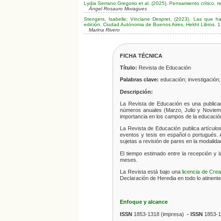
Lydia Serrano Gregorio et al. (2025). Pensamiento crítico,
Ángel Rosauro Moragues
Stengers, Isabelle; Vinciane Despret. (2023). Las que h
edición, Ciudad Autónoma de Buenos Aires, Hekht Libros. 1
Marina Rivero
FICHA TÉCNICA
Título:
Revista de Educación
Palabras clave:
educación; investigación;
Descripción:
La
Revista de Educación
es una publica
números anuales (Marzo, Julio y Noviembr
importancia en los campos de la educació
La
Revista de Educación
publica artículo
eventos y tesis en español o portugués. A
sujetas a revisión de pares en la modalida
El tiempo estimado entre la recepción y 
meses.
La
Revista
está bajo una
licencia de Cre
Declaración de Heredia en todo lo atinente a 
Enfoque y alcance
ISSN
1853-1318 (impresa)
- ISSN
1853-1