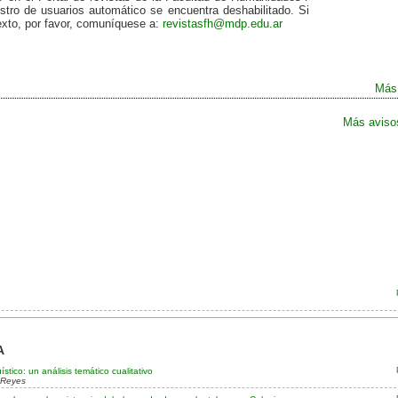
istro de usuarios automático se encuentra deshabilitado. Si
exto, por favor, comuníquese a:
revistasfh@mdp.edu.ar
Más.
Más avisos
A
tico: un análisis temático cualitativo
 Reyes