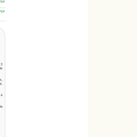
PDF
PDF
 3
de
s,
r,
 4
la