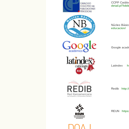
CCPP Catálog
detail.pl?bi
Núcleo Básico
educacion/
Google acadé
Latindex
ht
Redib
http:
REUN
https