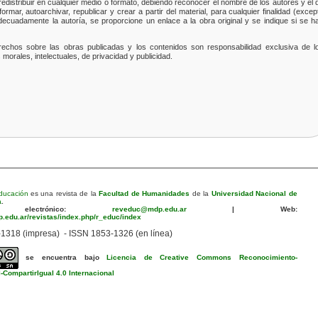
redistribuir en cualquier medio o formato, debiendo reconocer el nombre de los autores y el 
sformar, autoarchivar, republicar y crear a partir del material, para cualquier finalidad (excep
ecuadamente la autoría, se proporcione un enlace a la obra original y se indique si se h
rechos sobre las obras publicadas y los contenidos son responsabilidad exclusiva de l
orales, intelectuales, de privacidad y publicidad.
ducación
es una revista de la
Facultad de Humanidades
de la
Universidad Nacional de
a
.
electrónico:
reveduc@mdp.edu.ar
|
Web:
dp.edu.ar/revistas/index.php/r_educ/index
1318 (impresa) - ISSN 1853-1326 (en línea)
se encuentra bajo
Licencia de Creative Commons Reconocimiento-
CompartirIgual 4.0 Internacional