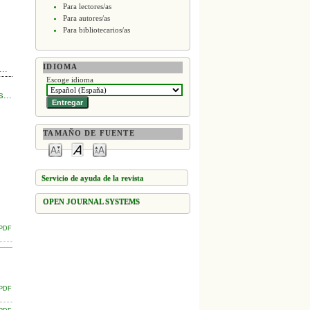
Para lectores/as
Para autores/as
Para bibliotecarios/as
IDIOMA
..
Escoge idioma
...
TAMAÑO DE FUENTE
Servicio de ayuda de la revista
OPEN JOURNAL SYSTEMS
PDF
PDF