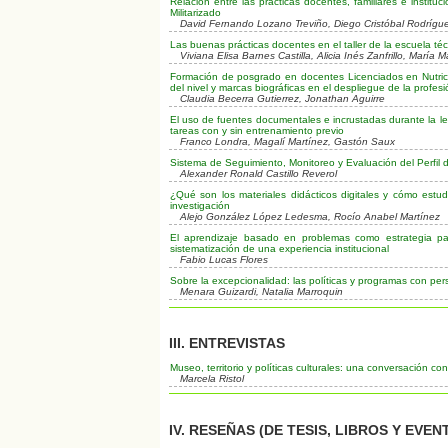
Relación entre las prácticas docentes, familiares e instit
Militarizado
David Fernando Lozano Treviño, Diego Cristóbal Rodrígu
Las buenas prácticas docentes en el taller de la escuela té
Viviana Elisa Barnes Castilla, Alicia Inés Zanfrillo, María 
Formación de posgrado en docentes Licenciados en Nutrici
del nivel y marcas biográficas en el despliegue de la profe
Claudia Becerra Gutierrez, Jonathan Aguirre
El uso de fuentes documentales e incrustadas durante la lec
tareas con y sin entrenamiento previo
Franco Londra, Magalí Martínez, Gastón Saux
Sistema de Seguimiento, Monitoreo y Evaluación del Perfil
Alexander Ronald Castillo Reverol
¿Qué son los materiales didácticos digitales y cómo estud
investigación
Alejo González López Ledesma, Rocío Anabel Martínez
El aprendizaje basado en problemas como estrategia par
sistematización de una experiencia institucional
Fabio Lucas Flores
Sobre la excepcionalidad: las políticas y programas con pers
Menara Guizardi, Natalia Marroquin
III. ENTREVISTAS
Museo, territorio y políticas culturales: una conversación c
Marcela Ristol
IV. RESEÑAS (DE TESIS, LIBROS Y EVEN