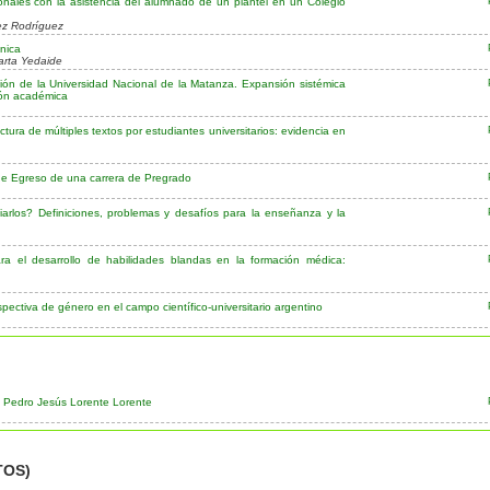
ucionales con la asistencia del alumnado de un plantel en un Colegio
ez Rodríguez
cnica
Marta Yedaide
ón de la Universidad Nacional de la Matanza. Expansión sistémica
sión académica
tura de múltiples textos por estudiantes universitarios: evidencia en
 de Egreso de una carrera de Pregrado
iarlos? Definiciones, problemas y desafíos para la enseñanza y la
a el desarrollo de habilidades blandas en la formación médica:
pectiva de género en el campo científico-universitario argentino
on Pedro Jesús Lorente Lorente
TOS)