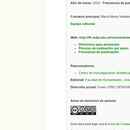
Año de inicio:
2010 -
Frecuencia de pub
Contacto principal:
María Marta Yedaide
Equipo editorial
Web:
http://fh.mdp.edu.ar/revistas/in
Directrices para autores/as
Proceso de evaluación por pares
Frecuencia de publicación
Patrocinadores:
Centro de Investigaciones Multidisci
Editorial:
Facultad de Humanidades, Unive
Dirección postal:
Funes 3350 | (B7602AYL
Aviso de derechos de autor/a:
Esta obra está bajo una
licencia de Crea