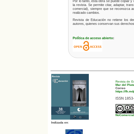
Por lo tanto, esta obra se puede copiar y 
la revista. Se permite citar, adaptar, tran
comercial), siempre que se reconozca ad
realizado cambios.
Revista de Educación no retiene los de
autores, quienes conservan sus derechos m
Política de acceso abierto
:
Revista de E
Mar del Plat
Correo 
https://fh.m
ISSN 1853-
NoComercial-
Indizada en
: