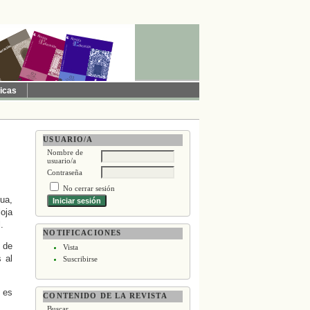
ticas
USUARIO/A
Nombre de
usuario/a
)
Contraseña
No cerrar sesión
nua,
oja
l.
NOTIFICACIONES
s de
Vista
 al
Suscribirse
) es
CONTENIDO DE LA REVISTA
Buscar