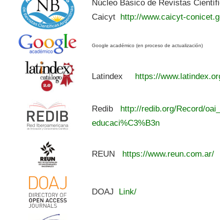
Núcleo Básico de Revistas Científ
Caicyt
http://www.caicyt-conicet.g
Google académico (en proceso de actualización)
Latindex
https://www.latindex.or
Redib
http://redib.org/Record/oai
educaci%C3%B3n
REUN
https://www.reun.com.ar/
DOAJ
Link/