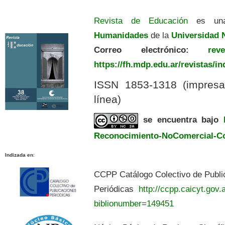
Revista de Educación
es una
Humanidades
de la
Universidad N
Correo electrónico:
revedu
https://fh.mdp.edu.ar/revistas/i
ISSN 1853-1318 (impres
línea)
se encuentra bajo
Reconocimiento-NoComercial-Com
Indizada en
:
CCPP Catálogo Colectivo de Publi
Periódicas
http://ccpp.caicyt.gov.a
biblionumber=149451