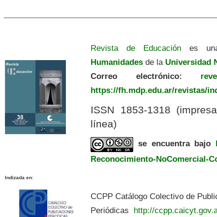
Revista de Educación
es una
Humanidades
de la
Universidad N
Correo electrónico:
revedu
https://fh.mdp.edu.ar/revistas/i
ISSN 1853-1318 (impres
línea)
se encuentra bajo
Reconocimiento-NoComercial-Com
Indizada en
:
CCPP Catálogo Colectivo de Publi
Periódicas
http://ccpp.caicyt.gov.a