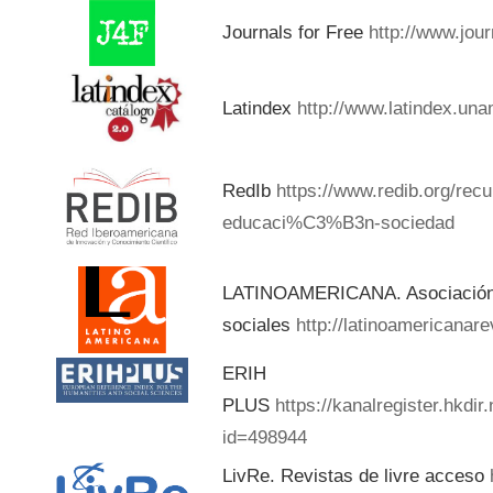
Journals for Free
http://www.jou
Latindex
http://www.latindex.una
RedIb
https://www.redib.org/rec
educaci%C3%B3n-sociedad
LATINOAMERICANA. Asociación d
sociales
http://latinoamericanar
ERIH
PLUS
https://kanalregister.hkdir
id=498944
LivRe. Revistas de livre acceso