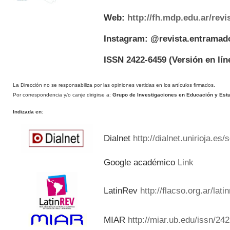
Web:
http://fh.mdp.edu.ar/rev
Instagram: @revista.entramad
ISSN 2422-6459
(Versión en lín
La Dirección no se responsabiliza por las opiniones vertidas en los artículos firmados.
Por correspondencia y/o canje dirigirse a:
Grupo de Investigaciones en Educación y Estud
Indizada en
:
Dialnet
http://dialnet.unirioja.es
Google académico
Link
LatinRev
http://flacso.org.ar/lat
MIAR
http://miar.ub.edu/issn/24