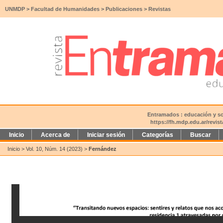
UNMDP
>
Facultad de Humanidades
>
Publicaciones
>
Revistas
Entramados : educación y soc
https://fh.mdp.edu.ar/revi
Inicio
Acerca de
Iniciar sesión
Categorías
Buscar
Inicio
>
Vol. 10, Núm. 14 (2023)
>
Fernández