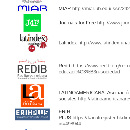
MIAR
http://miar.ub.edu/issn/24
Journals for Free
http://www.jou
Latindex
http://www.latindex.una
RedIb
https://www.redib.org/rec
educaci%C3%B3n-sociedad
LATINOAMERICANA. Asociación d
sociales
http://latinoamericanar
ERIH
PLUS
https://kanalregister.hkdir
id=498944