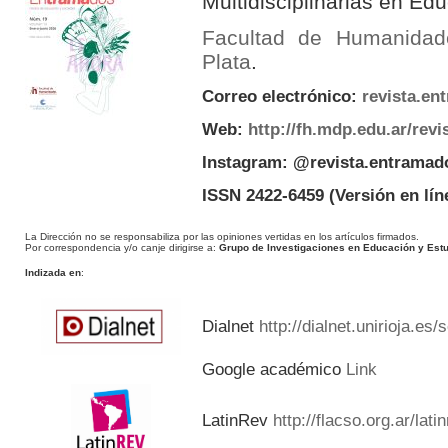
Multidisciplinarias en E
Facultad de Humanidad
Plata
.
Correo electrónico:
revista.e
Web:
http://fh.mdp.edu.ar/rev
Instagram: @revista.entramad
ISSN 2422-6459
(Versión en lín
La Dirección no se responsabiliza por las opiniones vertidas en los artículos firmados.
Por correspondencia y/o canje dirigirse a:
Grupo de Investigaciones en Educación y Estud
Indizada en
:
Dialnet
http://dialnet.unirioja.es
Google académico
Link
LatinRev
http://flacso.org.ar/lat