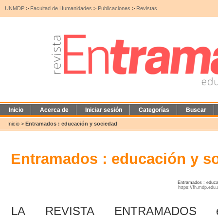
UNMDP
>
Facultad de Humanidades
>
Publicaciones
>
Revistas
Inicio
Acerca de
Iniciar sesión
Categorías
Buscar
Inicio
>
Entramados : educación y sociedad
Entramados : educación y s
Entramados : educac
https://fh.mdp.edu.
LA REVISTA ENTRAMADOS es