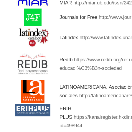
MIAR
http://miar.ub.edu/issn/24
Journals for Free
http://www.jou
Latindex
http://www.latindex.una
RedIb
https://www.redib.org/rec
educaci%C3%B3n-sociedad
LATINOAMERICANA. Asociación d
sociales
http://latinoamericanar
ERIH
PLUS
https://kanalregister.hkdir
id=498944