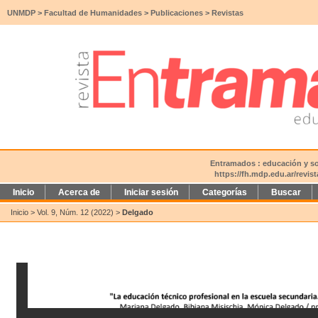
UNMDP
>
Facultad de Humanidades
>
Publicaciones
>
Revistas
Entramados : educación y soc
https://fh.mdp.edu.ar/revi
Inicio
Acerca de
Iniciar sesión
Categorías
Buscar
Inicio
>
Vol. 9, Núm. 12 (2022)
>
Delgado