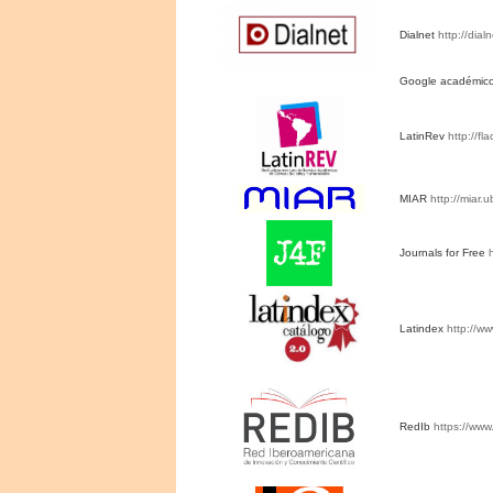
Dialnet
http://dial
Google académic
LatinRev
http://fl
MIAR
http://miar.
Journals for Free
Latindex
http://w
RedIb
https://ww