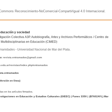
e Commons Reconocimiento-NoComercial-CompartirIgual 4.0 Internacional
.
educación y sociedad
igación Colectiva A3P. Autobiografía, Artes y Archivos Performáticos / Centro de
 Multidisciplinarias en Educación (CIMED)
umanidades
-
Universidad Nacional de Mar del Plata
.
co:
revista.entramados@gmail.com
dp.edu.ar/revistas/index.php/entramados
ista.entramados
Versión en línea)
das en los artículos firmados.
stigaciones en Educación y Estudios Culturales (GIEEC) | Funes 3350 | (
B7602AYL
) Mar