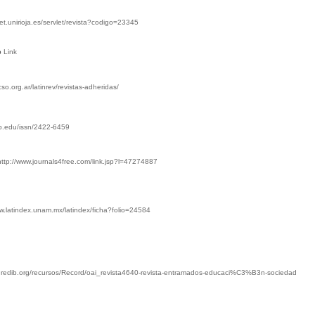
net.unirioja.es/servlet/revista?codigo=23345
o
Link
acso.org.ar/latinrev/revistas-adheridas/
ub.edu/issn/2422-6459
http://www.journals4free.com/link.jsp?l=47274887
ww.latindex.unam.mx/latindex/ficha?folio=24584
w.redib.org/recursos/Record/oai_revista4640-revista-entramados-educaci%C3%B3n-sociedad