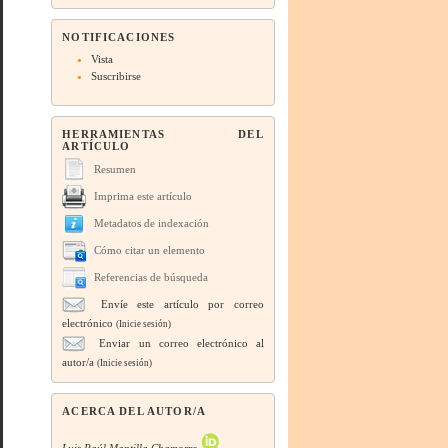
NOTIFICACIONES
Vista
Suscribirse
HERRAMIENTAS DEL
ARTÍCULO
Resumen
Imprima este artículo
Metadatos de indexación
Cómo citar un elemento
Referencias de búsqueda
Envíe este artículo por correo
electrónico
(Inicie sesión)
Enviar un correo electrónico al
autor/a
(Inicie sesión)
ACERCA DEL AUTOR/A
Luis Paúl Mantilla Chamorro