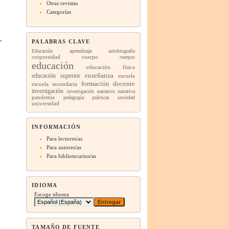
Otras revistas
Categorías
PALABRAS CLAVE
Educación
aprendizaje
autobiografía
corporeidad
cuerpo
cuerpos
educación
educación física
enseñanza
educación superior
escuela
formación docente
escuela secundaria
investigación
investigación narrativa
narrativa
pandemia
pedagogía
prácticas
sociedad
universidad
INFORMACIÓN
Para lectores/as
Para autores/as
Para bibliotecarios/as
IDIOMA
Escoge idioma
TAMAÑO DE FUENTE