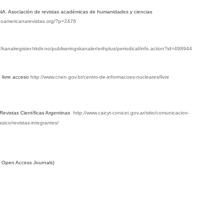
 Asociación de revistas académicas de humanidades y ciencias
tinoamericanarevistas.org/?p=2476
//kanalregister.hkdir.no/publiseringskanaler/erihplus/periodical/info.action?id=498944
 livre acceso
http://www.cnen.gov.br/centro-de-informacoes-nucleares/livre
Revistas Científicas Argentinas
http://www.caicyt-conicet.gov.ar/sitio/comunicacion-
asico/revistas-integrantes/
f Open Access Journals)