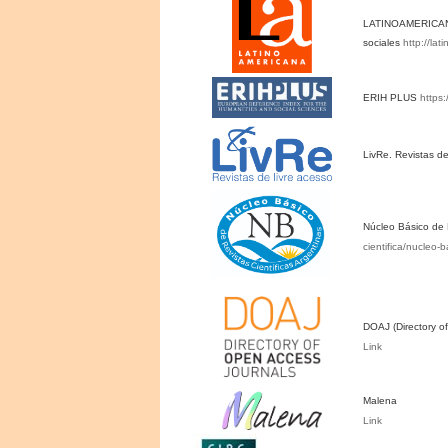
LATINOAMERICANA.
sociales
http://la
ERIH PLUS
https:
LivRe. Revistas de
Núcleo Básico de 
cientifica/nucleo-b
DOAJ (Directory o
Link
Malena
Link