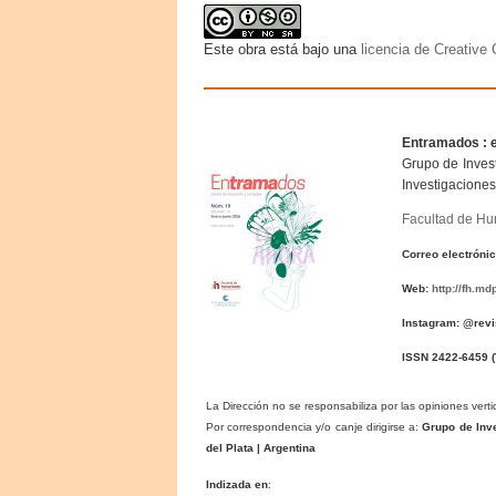
Este obra está bajo una
licencia de Creativ
Entramados : 
Grupo de Invest
Investigaciones
Facultad de H
Correo electróni
Web:
http://fh.m
Instagram: @rev
ISSN 2422-6459
(
La Dirección no se responsabiliza por las opiniones verti
Por correspondencia y/o canje dirigirse a:
Grupo de Inve
del Plata | Argentina
Indizada en
: