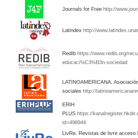
Journals for Free
http://www.jou
Latindex
http://www.latindex.una
RedIb
https://www.redib.org/rec
educaci%C3%B3n-sociedad
LATINOAMERICANA. Asociación d
sociales
http://latinoamericanar
ERIH
PLUS
https://kanalregister.hkdir
id=498944
LivRe. Revistas de livre acceso