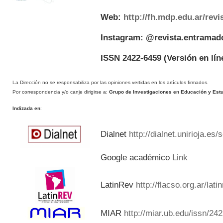
Web:
http://fh.mdp.edu.ar/rev
Instagram: @revista.entramad
ISSN 2422-6459
(Versión en lín
La Dirección no se responsabiliza por las opiniones vertidas en los artículos firmados.
Por correspondencia y/o canje dirigirse a:
Grupo de Investigaciones en Educación y Estud
Indizada en
:
Dialnet
http://dialnet.unirioja.es
Google académico
Link
LatinRev
http://flacso.org.ar/lat
MIAR
http://miar.ub.edu/issn/24