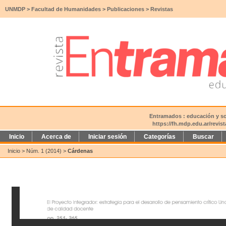
UNMDP
>
Facultad de Humanidades
>
Publicaciones
>
Revistas
Entramados : educación y soc
https://fh.mdp.edu.ar/revi
Inicio
Acerca de
Iniciar sesión
Categorías
Buscar
Inicio
>
Núm. 1 (2014)
>
Cárdenas