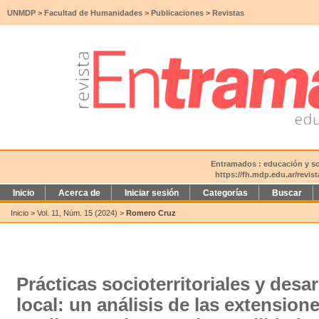
UNMDP
>
Facultad de Humanidades
>
Publicaciones
>
Revistas
Entramados : educación y soc
https://fh.mdp.edu.ar/revi
Inicio
Acerca de
Iniciar sesión
Categorías
Buscar
Inicio
>
Vol. 11, Núm. 15 (2024)
>
Romero Cruz
Prácticas socioterritoriales y des
local: un análisis de las extensio