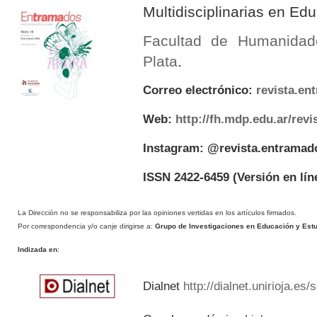
Multidisciplinarias en E
Facultad de Humanidad
Plata
.
Correo electrónico:
revista.e
Web:
http://fh.mdp.edu.ar/rev
Instagram: @revista.entramad
ISSN 2422-6459
(Versión en lín
La Dirección no se responsabiliza por las opiniones vertidas en los artículos firmados.
Por correspondencia y/o canje dirigirse a:
Grupo de Investigaciones en Educación y Estud
Indizada en
:
Dialnet
http://dialnet.unirioja.es