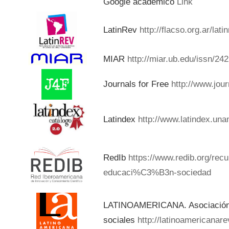
Google académico
Link
LatinRev
http://flacso.org.ar/lat
MIAR
http://miar.ub.edu/issn/24
Journals for Free
http://www.jou
Latindex
http://www.latindex.una
RedIb
https://www.redib.org/rec
educaci%C3%B3n-sociedad
LATINOAMERICANA. Asociación d
sociales
http://latinoamericanar