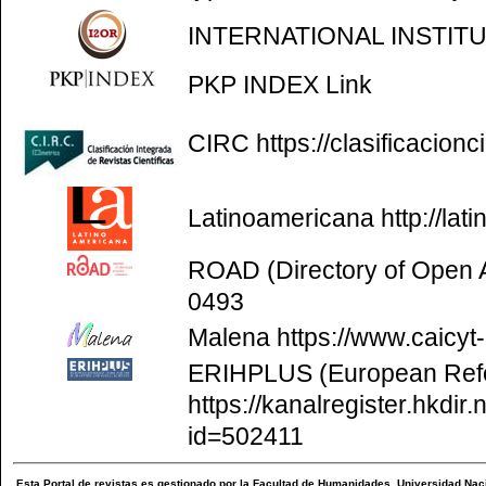
INTERNATIONAL INSTIT
PKP INDEX
Link
CIRC
https://clasificacion
Latinoamericana
http://la
ROAD (Directory of Open
0493
Malena
https://www.caicyt
ERIHPLUS (European Refer
https://kanalregister.hkdir.
id=502411
Esta
Portal de revistas
es gestionado por la
Facultad de Humanidades
,
Universidad Naci