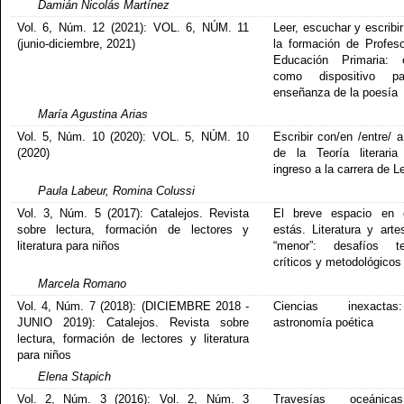
Damián Nicolás Martínez
Vol. 6, Núm. 12 (2021): VOL. 6, NÚM. 11
Leer, escuchar y escribi
(junio-diciembre, 2021)
la formación de Profes
Educación Primaria: 
como dispositivo p
enseñanza de la poesía
María Agustina Arias
Vol. 5, Núm. 10 (2020): VOL. 5, NÚM. 10
Escribir con/en /entre/ 
(2020)
de la Teoría literari
ingreso a la carrera de L
Paula Labeur, Romina Colussi
Vol. 3, Núm. 5 (2017): Catalejos. Revista
El breve espacio en 
sobre lectura, formación de lectores y
estás. Literatura y arte
literatura para niños
“menor”: desafíos teó
críticos y metodológicos
Marcela Romano
Vol. 4, Núm. 7 (2018): (DICIEMBRE 2018 -
Ciencias inexacta
JUNIO 2019): Catalejos. Revista sobre
astronomía poética
lectura, formación de lectores y literatura
para niños
Elena Stapich
Vol. 2, Núm. 3 (2016): Vol. 2, Núm. 3
Travesías oceánic