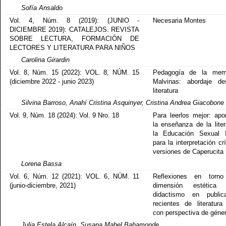
Sofía Ansaldo
Vol. 4, Núm. 8 (2019): (JUNIO -
Necesaria Montes
DICIEMBRE 2019): CATALEJOS. REVISTA
SOBRE LECTURA, FORMACIÓN DE
LECTORES Y LITERATURA PARA NIÑOS
Carolina Girardin
Vol. 8, Núm. 15 (2022): VOL. 8, NÚM. 15
Pedagogía de la mem
(diciembre 2022 - junio 2023)
Malvinas: abordaje de
literatura
Silvina Barroso, Anahí Cristina Asquinyer, Cristina Andrea Giacobone
Vol. 9, Núm. 18 (2024): Vol. 9 Nro. 18
Para leerlos mejor: apo
la enseñanza de la liter
la Educación Sexual I
para la interpretación cr
versiones de Caperucita
Lorena Bassa
Vol. 6, Núm. 12 (2021): VOL. 6, NÚM. 11
Reflexiones en torn
(junio-diciembre, 2021)
dimensión estétic
didactismo en publica
recientes de literatura 
con perspectiva de géne
Julia Estela Alcaín, Susana Mabel Bahamonde