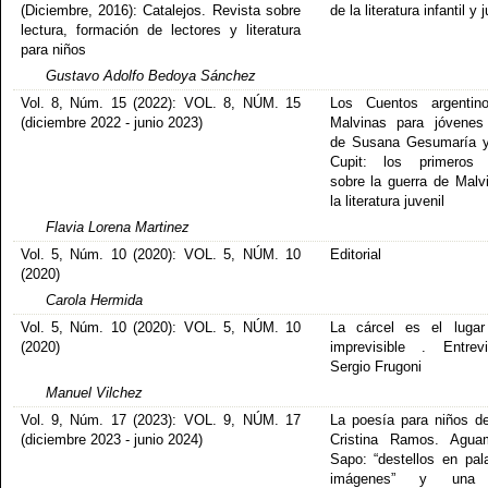
(Diciembre, 2016): Catalejos. Revista sobre
de la literatura infantil y 
lectura, formación de lectores y literatura
para niños
Gustavo Adolfo Bedoya Sánchez
Vol. 8, Núm. 15 (2022): VOL. 8, NÚM. 15
Los Cuentos argentin
(diciembre 2022 - junio 2023)
Malvinas para jóvenes
de Susana Gesumaría y
Cupit: los primeros r
sobre la guerra de Malv
la literatura juvenil
Flavia Lorena Martinez
Vol. 5, Núm. 10 (2020): VOL. 5, NÚM. 10
Editorial
(2020)
Carola Hermida
Vol. 5, Núm. 10 (2020): VOL. 5, NÚM. 10
La cárcel es el lugar
(2020)
imprevisible . Entrev
Sergio Frugoni
Manuel Vilchez
Vol. 9, Núm. 17 (2023): VOL. 9, NÚM. 17
La poesía para niños d
(diciembre 2023 - junio 2024)
Cristina Ramos. Agua
Sapo: “destellos en pal
imágenes” y una 