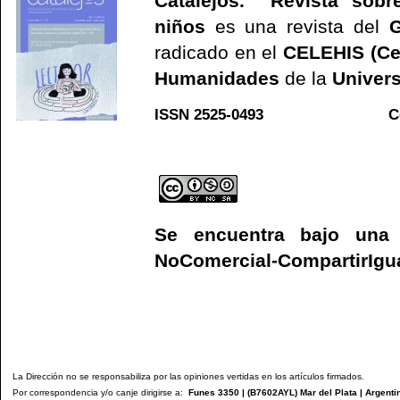
Catalejos. Revista sobre
niños
es una revista del
G
radicado en el
CELEHIS (Ce
Humanidades
de la
Univers
ISSN 2525-0493 C
Web
Se encuentra bajo un
NoComercial-CompartirIgual
La Dirección no se responsabiliza por las opiniones vertidas en los artículos firmados.
Por correspondencia y/o canje dirigirse a:
Funes 3350 | (
B7602AYL
) Mar del Plata | Argenti