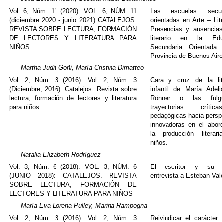
Vol. 6, Núm. 11 (2020): VOL. 6, NÚM. 11
Las escuelas secun
(diciembre 2020 - junio 2021) CATALEJOS.
orientadas en Arte – Lit
REVISTA SOBRE LECTURA, FORMACIÓN
Presencias y ausencia
DE LECTORES Y LITERATURA PARA
literario en la Edu
NIÑOS
Secundaria Orientada
Provincia de Buenos Aire
Martha Judit Goñi, María Cristina Dimatteo
Vol. 2, Núm. 3 (2016): Vol. 2, Núm. 3
Cara y cruz de la lit
(Diciembre, 2016): Catalejos. Revista sobre
infantil de María Adel
lectura, formación de lectores y literatura
Rönner o las fulgu
para niños
trayectorias crít
pedagógicas hacia persp
innovadoras en el abor
la producción literar
niños.
Natalia Elizabeth Rodríguez
Vol. 3, Núm. 6 (2018): VOL. 3, NÚM. 6
El escritor y su 
(JUNIO 2018): CATALEJOS. REVISTA
entrevista a Esteban Val
SOBRE LECTURA, FORMACIÓN DE
LECTORES Y LITERATURA PARA NIÑOS
María Eva Lorena Pulley, Marina Rampogna
Vol. 2, Núm. 3 (2016): Vol. 2, Núm. 3
Reivindicar el carácter l