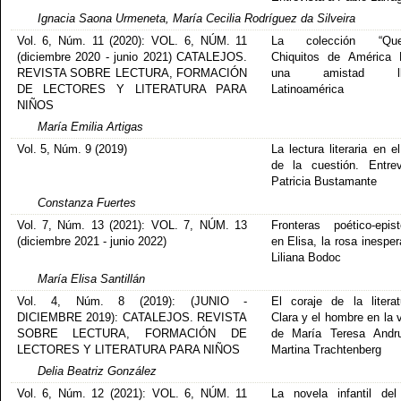
Ignacia Saona Urmeneta, María Cecilia Rodríguez da Silveira
Vol. 6, Núm. 11 (2020): VOL. 6, NÚM. 11
La colección “Quel
(diciembre 2020 - junio 2021) CATALEJOS.
Chiquitos de América L
REVISTA SOBRE LECTURA, FORMACIÓN
una amistad ll
DE LECTORES Y LITERATURA PARA
Latinoamérica
NIÑOS
María Emilia Artigas
Vol. 5, Núm. 9 (2019)
La lectura literaria en e
de la cuestión. Entre
Patricia Bustamante
Constanza Fuertes
Vol. 7, Núm. 13 (2021): VOL. 7, NÚM. 13
Fronteras poético-epis
(diciembre 2021 - junio 2022)
en Elisa, la rosa inespe
Liliana Bodoc
María Elisa Santillán
Vol. 4, Núm. 8 (2019): (JUNIO -
El coraje de la litera
DICIEMBRE 2019): CATALEJOS. REVISTA
Clara y el hombre en la 
SOBRE LECTURA, FORMACIÓN DE
de María Teresa Andru
LECTORES Y LITERATURA PARA NIÑOS
Martina Trachtenberg
Delia Beatriz González
Vol. 6, Núm. 12 (2021): VOL. 6, NÚM. 11
La novela infantil de