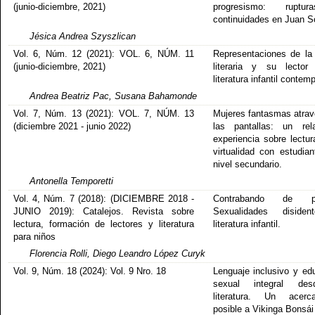
(junio-diciembre, 2021)
progresismo: rupt
continuidades en Juan S
Jésica Andrea Szyszlican
Vol. 6, Núm. 12 (2021): VOL. 6, NÚM. 11
Representaciones de la 
(junio-diciembre, 2021)
literaria y su lector
literatura infantil conte
Andrea Beatriz Pac, Susana Bahamonde
Vol. 7, Núm. 13 (2021): VOL. 7, NÚM. 13
Mujeres fantasmas atra
(diciembre 2021 - junio 2022)
las pantallas: un rel
experiencia sobre lectur
virtualidad con estudian
nivel secundario.
Antonella Temporetti
Vol. 4, Núm. 7 (2018): (DICIEMBRE 2018 -
Contrabando de pl
JUNIO 2019): Catalejos. Revista sobre
Sexualidades diside
lectura, formación de lectores y literatura
literatura infantil.
para niños
Florencia Rolli, Diego Leandro López Curyk
Vol. 9, Núm. 18 (2024): Vol. 9 Nro. 18
Lenguaje inclusivo y ed
sexual integral de
literatura. Un acerca
posible a Vikinga Bonsái