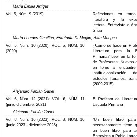
María Emilia Artigas
Vol. 5, Núm. 9 (2019)
Reflexiones en torn
literatura y la exper
lectora. Entrevista a An
Shua
María Lourdes Gasillón, Estefanía Di Meglio, Ailín Mangas
Vol. 5, Núm. 10 (2020): VOL. 5, NÚM. 10
¿Cómo se hace un Prof
(2020)
Literatura para la E
Primaria? Leer en la fo
de Profesores. Nuevos 
en torno al encuadre
institucionalización 
estudios literarios. San
(2009-2015)
Alejandro Fabián Gasel
Vol. 6, Núm. 12 (2021): VOL. 6, NÚM. 11
El Profesor de Literatur
(junio-diciembre, 2021)
Escuela Primaria
Alejandro Fabián Gasel
Vol. 8, Núm. 16 (2023): VOL. 8, NÚM. 16
“Un buen libro para
(junio 2023 - diciembre 2023)
necesariamente tiene 
un buen libro para ad
Entrevista a Pablo Larrag