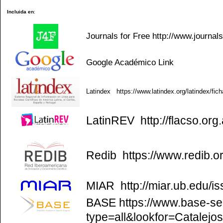
Incluida en
:
Journals for Free
http://www.journal
Google Académico
Link
Latindex
https://www.latindex.org/latindex/fic
LatinREV
http://flacso.org.
Redib
https://www.redib.o
MIAR
http://miar.ub.edu/
BASE
https://www.base-se
type=all&lookfor=Catalejo