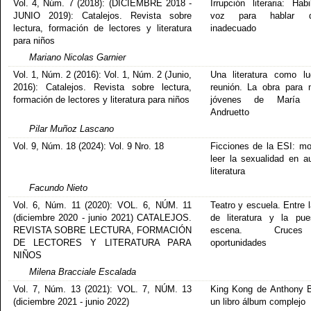
Vol. 4, Núm. 7 (2018): (DICIEMBRE 2018 -
Irrupción literaria: Habi
JUNIO 2019): Catalejos. Revista sobre
voz para hablar 
lectura, formación de lectores y literatura
inadecuado
para niños
Mariano Nicolas Garnier
Vol. 1, Núm. 2 (2016): Vol. 1, Núm. 2 (Junio,
Una literatura como l
2016): Catalejos. Revista sobre lectura,
reunión. La obra para 
formación de lectores y literatura para niños
jóvenes de María 
Andruetto
Pilar Muñoz Lascano
Vol. 9, Núm. 18 (2024): Vol. 9 Nro. 18
Ficciones de la ESI: m
leer la sexualidad en a
literatura
Facundo Nieto
Vol. 6, Núm. 11 (2020): VOL. 6, NÚM. 11
Teatro y escuela. Entre 
(diciembre 2020 - junio 2021) CATALEJOS.
de literatura y la pu
REVISTA SOBRE LECTURA, FORMACIÓN
escena. Cruc
DE LECTORES Y LITERATURA PARA
oportunidades
NIÑOS
Milena Bracciale Escalada
Vol. 7, Núm. 13 (2021): VOL. 7, NÚM. 13
King Kong de Anthony 
(diciembre 2021 - junio 2022)
un libro álbum complejo