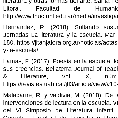
literatura y otras formas del arte. Santa 
Litoral. Facultad de Human
http://www.fhuc.unl.edu.ar/media/invest
Hernández, R. (2018). Soltando susur
Jornadas La literatura y la escuela. Mar d
150. https://jitanjafora.org.ar/noticias/actas
y-la-escuela/
Lamas, F. (2017). Poesía en la escuela: l
sus creencias. Bellaterra Journal of Te
& Literature, vol. X, nú
https://revistes.uab.cat/jtl3/article/view/v
Malacarne, R. y Valdivia, M. (2018). De la
intervenciones de lectura en la escuela. 
del VI Simposio de Literatura Infantil
Córdoba: Facultad de Filosofía y Hum