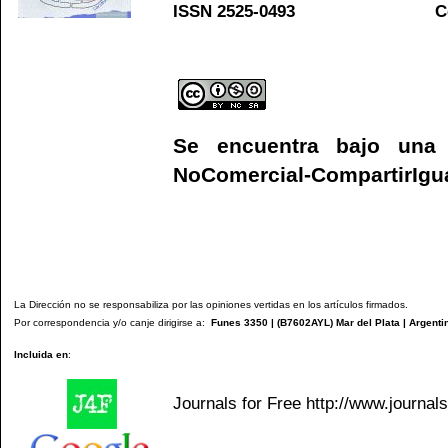
ISSN 2525-0493 C
Web
Se encuentra bajo un
NoComercial-CompartirIgual
La Dirección no se responsabiliza por las opiniones vertidas en los artículos firmados.
Por correspondencia y/o canje dirigirse a:
Funes 3350 | (
B7602AYL
) Mar del Plata | Argenti
Incluida en
:
Journals for Free
http://www.journal