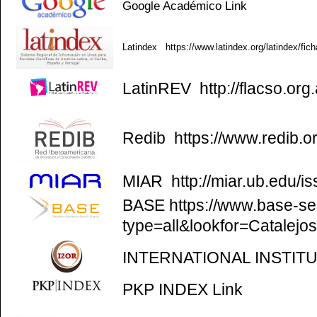
Google Académico
Link
Latindex
https://www.latindex.org/latindex/fic
LatinREV
http://flacso.org.
Redib
https://www.redib.o
MIAR
http://miar.ub.edu/
BASE
https://www.base-se
type=all&lookfor=Catalejo
INTERNATIONAL INSTIT
PKP INDEX
Link