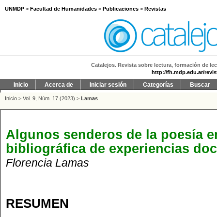
UNMDP
>
Facultad de Humanidades
>
Publicaciones
>
Revistas
Catalejos. Revista sobre lectura, formación de lec
http://fh.mdp.edu.ar/revi
Inicio
Acerca de
Iniciar sesión
Categorías
Buscar
Inicio
>
Vol. 9, Núm. 17 (2023)
>
Lamas
Algunos senderos de la poesía en
bibliográfica de experiencias d
Florencia Lamas
RESUMEN