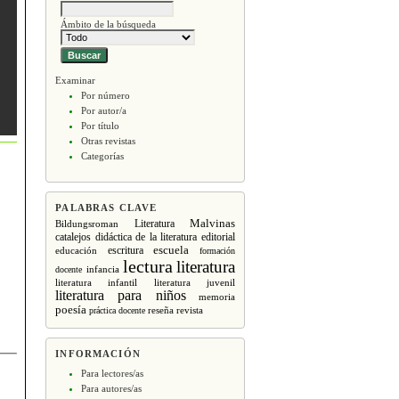
Ámbito de la búsqueda
Examinar
Por número
Por autor/a
Por título
Otras revistas
Categorías
PALABRAS CLAVE
Malvinas
Literatura
Bildungsroman
editorial
catalejos
didáctica de la literatura
escritura
escuela
educación
formación
lectura
literatura
infancia
docente
literatura infantil
literatura juvenil
literatura para niños
memoria
poesía
revista
práctica docente
reseña
INFORMACIÓN
Para lectores/as
Para autores/as