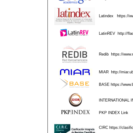
Latindex
https://w
LatinREV
http://fla
Redib
https://www.
MIAR
http://miar.
BASE
https://www.
INTERNATIONAL I
PKP INDEX
Link
CIRC
https://clasif