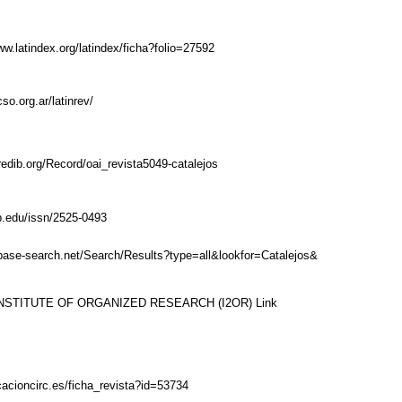
ww.latindex.org/latindex/ficha?folio=27592
cso.org.ar/latinrev/
redib.org/Record/oai_revista5049-catalejos
ub.edu/issn/2525-0493
base-search.net/Search/Results?type=all&lookfor=Catalejos&
NSTITUTE OF ORGANIZED RESEARCH (I2OR)
Link
icacioncirc.es/ficha_revista?id=53734