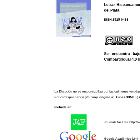
Letras Hispanoamer
del Plata
.
ISSN 2525-
We
Se encuentra ba
CompartirIgual 4.0 I
La Dirección no se responsabiliza por las opiniones vertidas
Por correspondencia y/o canje dirigirse a:
Funes 3350 | (
B
Incluida en
:
Journals for Free
http://
Google Académico
Link