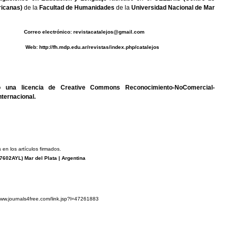
icanas)
de la
Facultad de Humanidades
de la
Universidad Nacional de Mar
0493 C
orreo electrónico:
revistacatalejos@gmail.com
b:
http://fh.mdp.edu.ar/revistas/index.php/catalejos
jo una
licencia de Creative Commons Reconocimiento-NoComercial-
nternacional
.
 en los artículos firmados.
7602AYL
) Mar del Plata | Argentina
www.journals4free.com/link.jsp?l=47261883