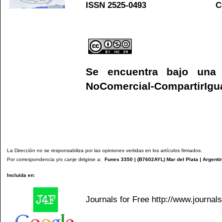
ISSN 2525-0493 C
Web
Se encuentra bajo un
NoComercial-CompartirIgual
La Dirección no se responsabiliza por las opiniones vertidas en los artículos firmados.
Por correspondencia y/o canje dirigirse a:
Funes 3350 | (
B7602AYL
) Mar del Plata | Argenti
Incluida en
:
Journals for Free
http://www.journal