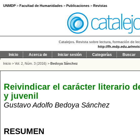
UNMDP
>
Facultad de Humanidades
>
Publicaciones
>
Revistas
Catalejos. Revista sobre lectura, formación de lec
http://fh.mdp.edu.ar/revi
Inicio
Acerca de
Iniciar sesión
Categorías
Buscar
Inicio
>
Vol. 2, Núm. 3 (2016)
>
Bedoya Sánchez
Reivindicar el carácter literario de
y juvenil
Gustavo Adolfo Bedoya Sánchez
RESUMEN