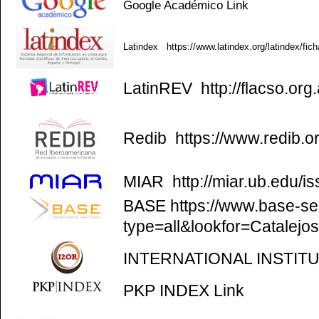
Google Académico
Link
Latindex
https://www.latindex.org/latindex/fic
LatinREV
http://flacso.org.
Redib
https://www.redib.o
MIAR
http://miar.ub.edu/
BASE
https://www.base-se
type=all&lookfor=Catalejo
INTERNATIONAL INSTIT
PKP INDEX
Link