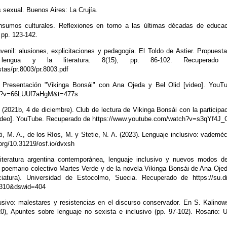
 sexual. Buenos Aires: La Crujía.
nsumos culturales. Reflexiones en torno a las últimas décadas de educa
 pp. 123-142.
uvenil: alusiones, explicitaciones y pedagogía. El Toldo de Astier. Propuest
engua y la literatura. 8(15), pp. 86-102. Recuperado
tas/pr.8003/pr.8003.pdf
). Presentación "Vikinga Bonsái" con Ana Ojeda y Bel Olid [video]. YouT
ch?v=66LUUf7aHgM&t=477s
 (2021b, 4 de diciembre). Club de lectura de Vikinga Bonsái con la participa
[video]. YouTube. Recuperado de https://www.youtube.com/watch?v=s3qYf4J
ti, M. A., de los Ríos, M. y Stetie, N. A. (2023). Lenguaje inclusivo: vadem
.org/10.31219/osf.io/dvxsh
Literatura argentina contemporánea, lenguaje inclusivo y nuevos modos d
 poemario colectivo Martes Verde y de la novela Vikinga Bonsái de Ana Oje
nciatura). Universidad de Estocolmo, Suecia. Recuperado de https://su.d
24310&dswid=404
usivo: malestares y resistencias en el discurso conservador. En S. Kalinow
20), Apuntes sobre lenguaje no sexista e inclusivo (pp. 97-102). Rosario: