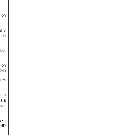
ción
as y
 de
ube.
ción
_O6o
écum
e la
da a
iva-
ski,
 UNR