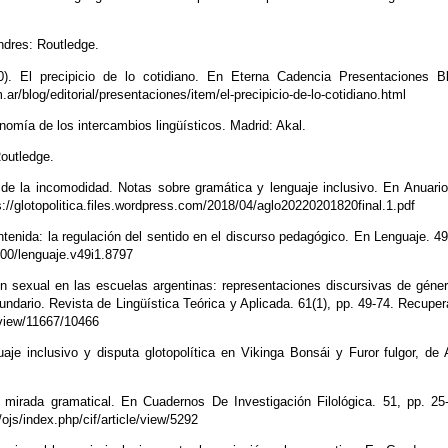
dres: Routledge.
). El precipicio de lo cotidiano. En Eterna Cadencia Presentaciones B
/blog/editorial/presentaciones/item/el-precipicio-de-lo-cotidiano.html
nomía de los intercambios lingüísticos. Madrid: Akal.
outledge.
ica de la incomodidad. Notas sobre gramática y lenguaje inclusivo. En Anuari
s://glotopolitica.files.wordpress.com/2018/04/aglo20220201820final.1.pdf
tenida: la regulación del sentido en el discurso pedagógico. En Lenguaje. 49
100/lenguaje.v49i1.8797
n sexual en las escuelas argentinas: representaciones discursivas de géne
cundario. Revista de Lingüística Teórica y Aplicada. 61(1), pp. 49-74. Recupe
e/view/11667/10466
aje inclusivo y disputa glotopolítica en Vikinga Bonsái y Furor fulgor, de
a mirada gramatical. En Cuadernos De Investigación Filológica. 51, pp. 25
ojs/index.php/cif/article/view/5292