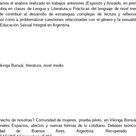
mos el análisis realizado en trabajos anteriores (Esposito y Ansaldo, en pre
bra en clases de Lengua y Literatura o Prácticas del lenguaje de nivel me
 contribuir al desarrollo de estrategias complejas de lectura y reflexi
 así como a problematizar cuestiones relacionadas con el género y la sexuali
a Educación Sexual Integral en Argentina.
ikinga Bonsái, literatura, nivel medio
hecho de nosotras? Comunidad de mujeres: prueba piloto, en Vikinga Bonsá
nales Espacios, afectos y nuevas formas de lo cotidiano. Debates teóric
niversidad de Buenos Aires, Argentina. Recuperado