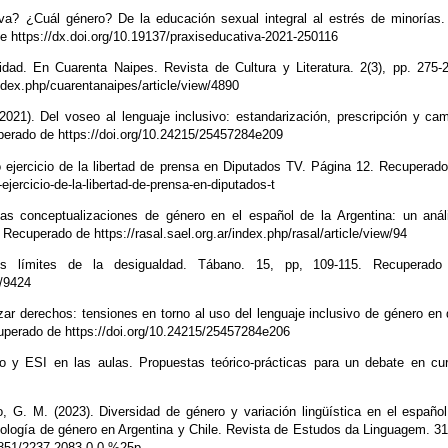
va? ¿Cuál género? De la educación sexual integral al estrés de minorías
e https://dx.doi.org/10.19137/praxiseducativa-2021-250116
ntidad. En Cuarenta Naipes. Revista de Cultura y Literatura. 2(3), pp. 275-
ndex.php/cuarentanaipes/article/view/4890
021). Del voseo al lenguaje inclusivo: estandarización, prescripción y ca
uperado de https://doi.org/10.24215/25457284e209
o ejercicio de la libertad de prensa en Diputados TV. Página 12. Recuperad
jercicio-de-la-libertad-de-prensa-en-diputados-t
 conceptualizaciones de género en el español de la Argentina: un anál
Recuperado de https://rasal.sael.org.ar/index.php/rasal/article/view/94
os límites de la desigualdad. Tábano. 15, pp, 109-115. Recuperado
9/9424
izar derechos: tensiones en torno al uso del lenguaje inclusivo de género en
cuperado de https://doi.org/10.24215/25457284e206
ivo y ESI en las aulas. Propuestas teórico-prácticas para un debate en cu
o, G. M. (2023). Diversidad de género y variación lingüística en el españo
ología de género en Argentina y Chile. Revista de Estudos da Linguagem. 31
17851/2237-2083.0.0.%25p