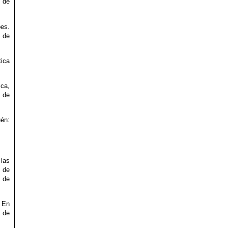
s de
pes.
de
tica
ica,
e
uén:
 las
l de
 de
 En
 de