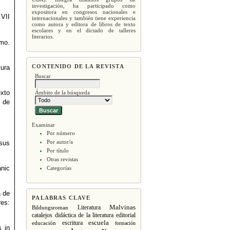
investigación, ha participado como
expositora en congresos nacionales e
 VII
internacionales y también tiene experiencia
como autora y editora de libros de texto
escolares y en el dictado de talleres
literarios.
smo.
CONTENIDO DE LA REVISTA
tura
Buscar
xto
Ámbito de la búsqueda
de
Examinar
Por número
Por autor/a
 sus
Por título
Otras revistas
anic
Categorías
a de
PALABRAS CLAVE
res:
Malvinas
Literatura
Bildungsroman
editorial
catalejos
didáctica de la literatura
escritura
escuela
educación
formación
s in