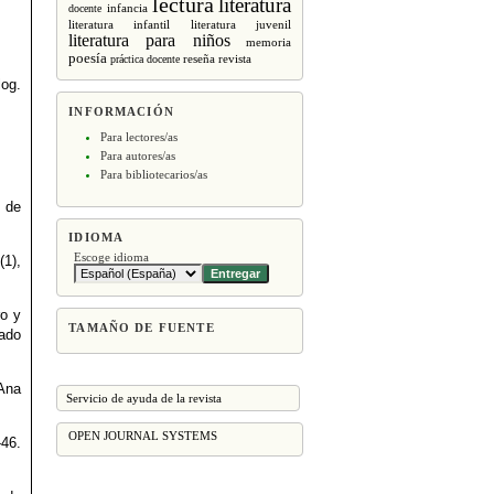
lectura
literatura
infancia
docente
literatura infantil
literatura juvenil
literatura para niños
memoria
poesía
revista
práctica docente
reseña
log.
INFORMACIÓN
Para lectores/as
Para autores/as
Para bibliotecarios/as
o de
IDIOMA
Escoge idioma
(1),
ro y
TAMAÑO DE FUENTE
rado
 Ana
Servicio de ayuda de la revista
OPEN JOURNAL SYSTEMS
-46.