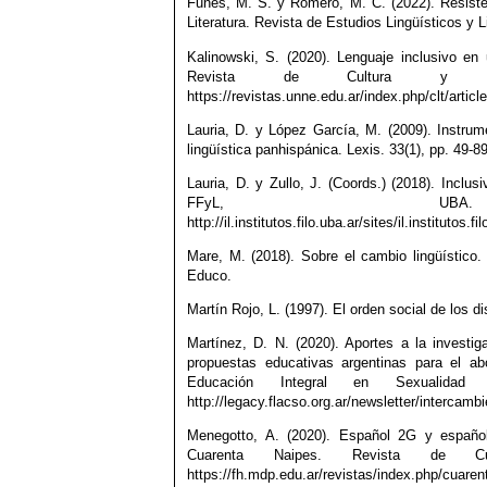
Funes, M. S. y Romero, M. C. (2022). Resisten
Literatura. Revista de Estudios Lingüísticos y L
Kalinowski, S. (2020). Lenguaje inclusivo en
Revista de Cultura y Lit
https://revistas.unne.edu.ar/index.php/clt/artic
Lauria, D. y López García, M. (2009). Instrum
lingüística panhispánica. Lexis. 33(1), pp. 49-89
Lauria, D. y Zullo, J. (Coords.) (2018). Inclus
FFyL, UB
http://il.institutos.filo.uba.ar/sites/il.institut
Mare, M. (2018). Sobre el cambio lingüístico.
Educo.
Martín Rojo, L. (1997). El orden social de los d
Martínez, D. N. (2020). Aportes a la investig
propuestas educativas argentinas para el abo
Educación Integral en Sexualid
http://legacy.flacso.org.ar/newsletter/intercamb
Menegotto, A. (2020). Español 2G y español
Cuarenta Naipes. Revista de Cu
https://fh.mdp.edu.ar/revistas/index.php/cuaren