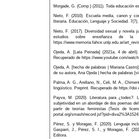
Morgade, G. (Comp.) (2011). Toda educación es
Nieto, F. (2010). Escuela media, canon y co
literaria. Educación, Lenguaje y Sociedad. 7(7),
Nieto, F. (2017). Diversidad sexual y novela j
estudios sobre enseñanza de la l
https://www.memoria.fahce.unlp.edu.ar/art_revis
Ojeda, A. [Lata Peinada] (2021a, 4 de abril
Recuperado de https://www.youtube.com/wat
Ojeda, A. [hecha de palabras | Mariana Castro]
de su autora, Ana Ojeda | hecha de palabras 
Palma, A. G., Arellano, N., Celi, M. A., Chimen
lingüístico. Preprint. Recuperado de https://doi
Payva, M. (2020). Literatura para ¿todes?: 
subjetividad en un abordaje de dos poemas del
partir de teorías feministas (Tesis de lice
portal.org/smash/record.jsf?pid=diva2%3A15
Pérez, S. y Moragas, F. (2020). Lenguaje incl
Gasparri, J., Pérez, S. I., y Moragas, F. (20
Editora.