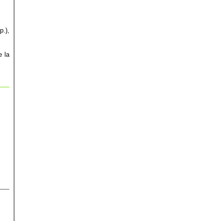
p.),
e la