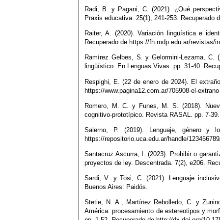
Radi, B. y Pagani, C. (2021). ¿Qué perspecti
Praxis educativa. 25(1), 241-253. Recuperado d
Raiter, A. (2020). Variación lingüística e ide
Recuperado de https://fh.mdp.edu.ar/revistas/i
Ramírez Gelbes, S. y Gelormini-Lezama, C. (2
lingüístico. En Lenguas Vivas. pp. 31-40. Rec
Respighi, E. (22 de enero de 2024). El extrañ
https://www.pagina12.com.ar/705908-el-extrano-e
Romero, M. C. y Funes, M. S. (2018). Nuevas
cognitivo-prototípico. Revista RASAL. pp. 7-39. 
Salerno, P. (2019). Lenguaje, género y l
https://repositorio.uca.edu.ar/handle/12345678
Santacruz Ascurra, I. (2023). Prohibir o garant
proyectos de ley. Descentrada. 7(2), e206. Re
Sardi, V. y Tosi, C. (2021). Lenguaje inclus
Buenos Aires: Paidós.
Stetie, N. A., Martínez Rebolledo, C. y Zunin
América: procesamiento de estereotipos y morf
pp. 1-52. Recuperado de http://dx.doi.org/10.