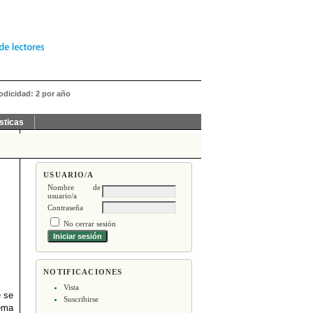
iodicidad: 2 por año
sticas
USUARIO/A
Nombre de
usuario/a
Contraseña
No cerrar sesión
NOTIFICACIONES
Vista
e se
Suscribirse
fema