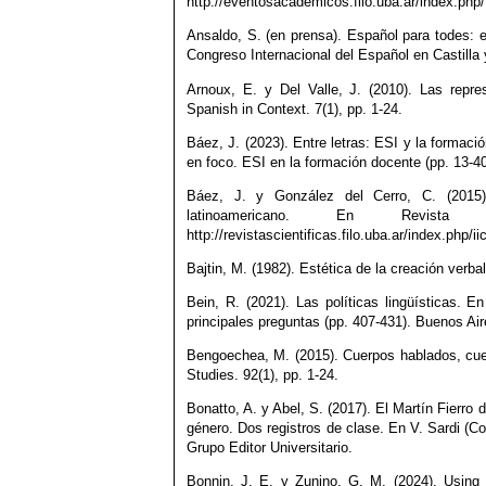
http://eventosacademicos.filo.uba.ar/index.p
Ansaldo, S. (en prensa). Español para todes: e
Congreso Internacional del Español en Castill
Arnoux, E. y Del Valle, J. (2010). Las repre
Spanish in Context. 7(1), pp. 1-24.
Báez, J. (2023). Entre letras: ESI y la formaci
en foco. ESI en la formación docente (pp. 13-
Báez, J. y González del Cerro, C. (2015)
latinoamericano. En Revi
http://revistascientificas.filo.uba.ar/index.php/i
Bajtin, M. (1982). Estética de la creación verba
Bein, R. (2021). Las políticas lingüísticas. E
principales preguntas (pp. 407-431). Buenos Ai
Bengoechea, M. (2015). Cuerpos hablados, cuerp
Studies. 92(1), pp. 1-24.
Bonatto, A. y Abel, S. (2017). El Martín Fierr
género. Dos registros de clase. En V. Sardi (C
Grupo Editor Universitario.
Bonnin, J. E. y Zunino, G. M. (2024). Using