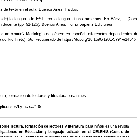
os de texto en el aula. Buenos Aires; Paidós.
e (de) la lengua a la ESI: con la lengua sí nos metemos. En Báez, J. (Com
ón docente (pp. 91-126). Buenos Aires: Homo Sapiens Ediciones.
o o no binario? Morfología de género en español: diferencias dependientes d
sé do Rio Preto). 66. Recuperado de https://doi.org/10.1590/1981-5794-e14546
ura, formación de lectores y literatura para niños
/licenses/by-nc-sa/4.0/
sobre lectura, formación de lectores y literatura para niños
es una revista
igaciones en Educación y Lenguaje
radicado en el
CELEHIS (Centro de