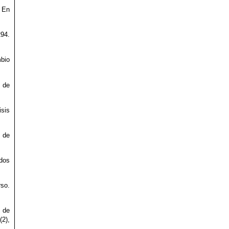
. En
294.
mbio
o de
isis
 de
 dos
rso.
l de
(2),