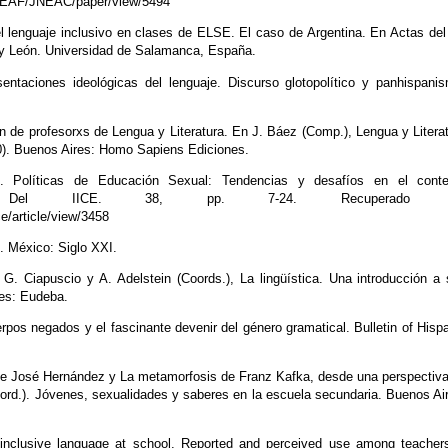
hp/EAF/JNEAC/paper/view/5494
l lenguaje inclusivo en clases de ELSE. El caso de Argentina. En Actas del
a y León. Universidad de Salamanca, España.
sentaciones ideológicas del lenguaje. Discurso glotopolítico y panhispani
ón de profesorxs de Lengua y Literatura. En J. Báez (Comp.), Lengua y Litera
40). Buenos Aires: Homo Sapiens Ediciones.
. Políticas de Educación Sexual: Tendencias y desafíos en el conte
sta Del IICE. 38, pp. 7-24. Recuperado 
ice/article/view/3458
l. México: Siglo XXI.
n G. Ciapuscio y A. Adelstein (Coords.), La lingüística. Una introducción a
res: Eudeba.
os negados y el fascinante devenir del género gramatical. Bulletin of Hisp
o de José Hernández y La metamorfosis de Franz Kafka, desde una perspectiv
oord.). Jóvenes, sexualidades y saberes en la escuela secundaria. Buenos Ai
 inclusive language at school. Reported and perceived use among teacher