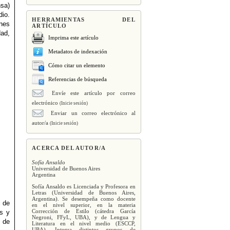
nsa)
dio.
HERRAMIENTAS DEL
ones
ARTÍCULO
dad,
Imprima este artículo
Metadatos de indexación
Cómo citar un elemento
Referencias de búsqueda
Envíe este artículo por correo
electrónico
(Inicie sesión)
Enviar un correo electrónico al
autor/a
(Inicie sesión)
ACERCA DEL AUTOR/A
Sofía Ansaldo
Universidad de Buenos Aires
Argentina
Sofía Ansaldo es Licenciada y Profesora en
Letras (Universidad de Buenos Aires,
Argentina). Se desempeña como docente
i de
en el nivel superior, en la materia
Corrección de Estilo (cátedra García
os y
Negroni, FFyL, UBA), y de Lengua y
 de
Literatura en el nivel medio (ESCCP,
UBA). Integra distintos grupos de