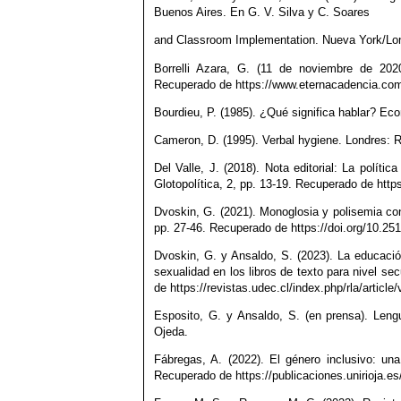
Buenos Aires. En G. V. Silva y C. Soares
and Classroom Implementation. Nueva York/Lon
Borrelli Azara, G. (11 de noviembre de 2020
Recuperado de https://www.eternacadencia.com.ar
Bourdieu, P. (1985). ¿Qué significa hablar? Eco
Cameron, D. (1995). Verbal hygiene. Londres: R
Del Valle, J. (2018). Nota editorial: La polít
Glotopolítica, 2, pp. 13-19. Recuperado de http
Dvoskin, G. (2021). Monoglosia y polisemia con
pp. 27-46. Recuperado de https://doi.org/10.25
Dvoskin, G. y Ansaldo, S. (2023). La educació
sexualidad en los libros de texto para nivel se
de https://revistas.udec.cl/index.php/rla/articl
Esposito, G. y Ansaldo, S. (en prensa). Lengu
Ojeda.
Fábregas, A. (2022). El género inclusivo: un
Recuperado de https://publicaciones.unirioja.es/