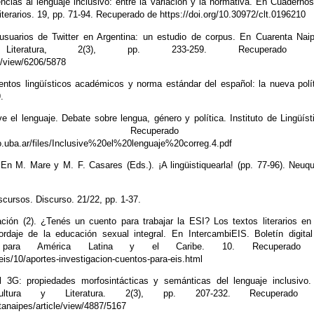
cias al lenguaje inclusivo: entre la variación y la normativa. En Cuaderno
iterarios. 19, pp. 71-94. Recuperado de https://doi.org/10.30972/clt.0196210
 usuarios de Twitter en Argentina: un estudio de corpus. En Cuarenta Nai
eratura, 2(3), pp. 233-259. Recuperado 
le/view/6206/5878
entos lingüísticos académicos y norma estándar del español: la nueva polí
.
ive el lenguaje. Debate sobre lengua, género y política. Instituto de Lingüíst
A. Recuperado d
os.filo.uba.ar/files/Inclusive%20el%20lenguaje%20correg.4.pdf
 En M. Mare y M. F. Casares (Eds.). ¡A lingüistiquearla! (pp. 77-96). Neuq
iscursos. Discurso. 21/22, pp. 1-37.
ación (2). ¿Tenés un cuento para trabajar la ESI? Los textos literarios en
rdaje de la educación sexual integral. En IntercambiEIS. Boletín digita
ad para América Latina y el Caribe. 10. Recuperado
ieis/10/aportes-investigacion-cuentos-para-eis.html
 3G: propiedades morfosintácticas y semánticas del lenguaje inclusivo.
ltura y Literatura. 2(3), pp. 207-232. Recuperado
tanaipes/article/view/4887/5167