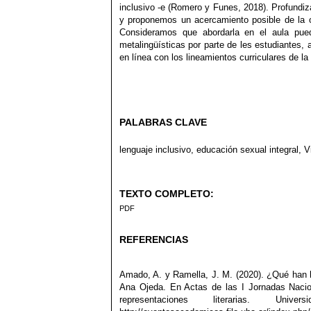
inclusivo -e (Romero y Funes, 2018). Profundiza
y proponemos un acercamiento posible de la o
Consideramos que abordarla en el aula puede
metalingüísticas por parte de les estudiantes,
en línea con los lineamientos curriculares de l
PALABRAS CLAVE
lenguaje inclusivo, educación sexual integral, V
TEXTO COMPLETO:
PDF
REFERENCIAS
Amado, A. y Ramella, J. M. (2020). ¿Qué han 
Ana Ojeda. En Actas de las I Jornadas Nacio
representaciones literarias. U