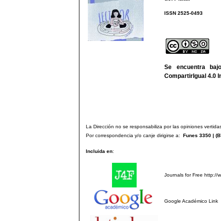
ISSN 2525-
We
Se encuentra ba
CompartirIgual 4.0 I
La Dirección no se responsabiliza por las opiniones vertidas
Por correspondencia y/o canje dirigirse a:
Funes 3350 | (
B
Incluida en
:
Journals for Free
http://
Google Académico
Link