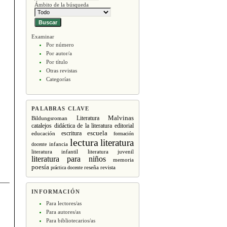
Ámbito de la búsqueda
Examinar
Por número
Por autor/a
Por título
Otras revistas
Categorías
PALABRAS CLAVE
Malvinas
Literatura
Bildungsroman
editorial
catalejos
didáctica de la literatura
escritura
escuela
educación
formación
lectura
literatura
infancia
docente
literatura infantil
literatura juvenil
literatura para niños
memoria
poesía
revista
práctica docente
reseña
INFORMACIÓN
Para lectores/as
Para autores/as
Para bibliotecarios/as