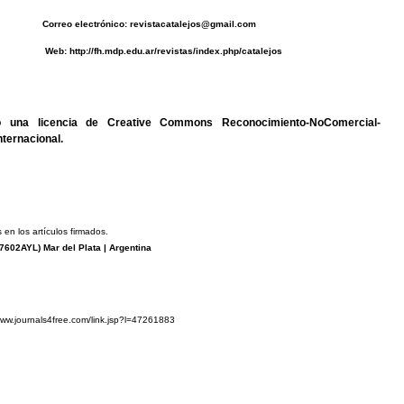
0493 C
orreo electrónico:
revistacatalejos@gmail.com
b:
http://fh.mdp.edu.ar/revistas/index.php/catalejos
jo una
licencia de Creative Commons Reconocimiento-NoComercial-
nternacional
.
 en los artículos firmados.
7602AYL
) Mar del Plata | Argentina
www.journals4free.com/link.jsp?l=47261883