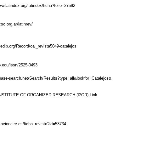
ww.latindex.org/latindex/ficha?folio=27592
cso.org.ar/latinrev/
redib.org/Record/oai_revista5049-catalejos
ub.edu/issn/2525-0493
base-search.net/Search/Results?type=all&lookfor=Catalejos&
NSTITUTE OF ORGANIZED RESEARCH (I2OR)
Link
icacioncirc.es/ficha_revista?id=53734