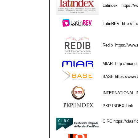
Latindex
https://w
LatinREV
http://fla
Redib
https://www.
MIAR
http://miar.
BASE
https://www.
INTERNATIONAL I
PKP INDEX
Link
CIRC
https://clasif