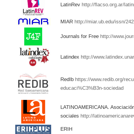
LatinRev
http://flacso.org.ar/lat
MIAR
http://miar.ub.edu/issn/24
Journals for Free
http://www.jou
Latindex
http://www.latindex.una
RedIb
https://www.redib.org/rec
educaci%C3%B3n-sociedad
LATINOAMERICANA. Asociación d
sociales
http://latinoamericanar
ERIH