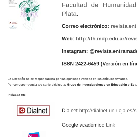
Facultad de Humanidad
Plata
.
Correo electrónico:
revista.e
Web:
http://fh.mdp.edu.ar/rev
Instagram: @revista.entramad
ISSN 2422-6459
(Versión en lín
La Dirección no se responsabiliza por las opiniones vertidas en los artículos firmados.
Por correspondencia y/o canje dirigirse a:
Grupo de Investigaciones en Educación y Estud
Indizada en
:
Dialnet
http://dialnet.unirioja.es
Google académico
Link