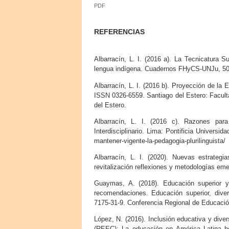
PDF
REFERENCIAS
Albarracín, L. I. (2016 a). La Tecnicatura 
lengua indígena. Cuadernos FHyCS-UNJu, 50
Albarracín, L. I. (2016 b). Proyección de la 
ISSN 0326-6559. Santiago del Estero: Facult
del Estero.
Albarracín, L. I. (2016 c). Razones para
Interdisciplinario. Lima: Pontificia Univers
mantener-vigente-la-pedagogia-plurilinguista/
Albarracín, L. I. (2020). Nuevas estrategi
revitalización reflexiones y metodologías emer
Guaymas, A. (2018). Educación superior y
recomendaciones. Educación superior, divers
7175-31-9. Conferencia Regional de Educació
López, N. (2016). Inclusión educativa y div
(REEC): La educación en América Latina h