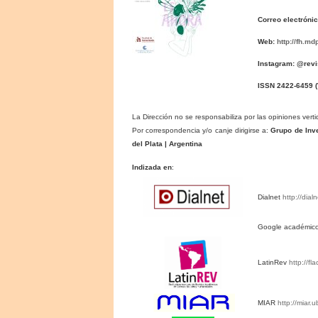
Correo electróni
Web:
http://fh.m
Instagram: @rev
ISSN 2422-6459
(
La Dirección no se responsabiliza por las opiniones verti
Por correspondencia y/o canje dirigirse a:
Grupo de Inve
del Plata | Argentina
Indizada en
:
Dialnet
http://dial
Google académic
LatinRev
http://fl
MIAR
http://miar.