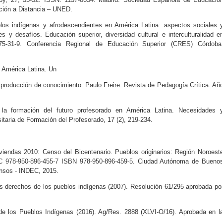
ción a Distancia – UNED.
los indígenas y afrodescendientes en América Latina: aspectos sociales 
es y desafíos. Educación superior, diversidad cultural e interculturalidad e
75-31-9. Conferencia Regional de Educación Superior (CRES) Córdoba
n América Latina. Un
a producción de conocimiento. Paulo Freire. Revista de Pedagogía Crítica. Añ
n la formación del futuro profesorado en América Latina. Necesidades 
sitaria de Formación del Profesorado, 17 (2), 219-234.
iendas 2010: Censo del Bicentenario. Pueblos originarios: Región Noroest
O/C 978-950-896-455-7 ISBN 978-950-896-459-5. Ciudad Autónoma de Bueno
Censos - INDEC, 2015.
s derechos de los pueblos indígenas (2007). Resolución 61/295 aprobada po
e los Pueblos Indígenas (2016). Ag/Res. 2888 (XLVI-O/16). Aprobada en l