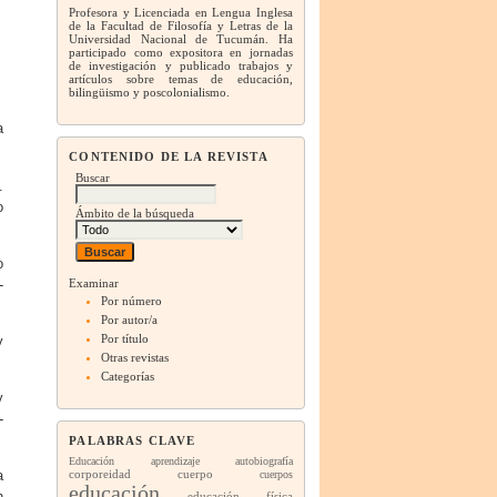
Profesora y Licenciada en Lengua Inglesa
de la Facultad de Filosofía y Letras de la
Universidad Nacional de Tucumán. Ha
participado como expositora en jornadas
de investigación y publicado trabajos y
artículos sobre temas de educación,
bilingüismo y poscolonialismo.
a
CONTENIDO DE LA REVISTA
Buscar
.
o
Ámbito de la búsqueda
o
Examinar
-
Por número
Por autor/a
Por título
y
Otras revistas
Categorías
y
-
PALABRAS CLAVE
Educación
aprendizaje
autobiografía
a
corporeidad
cuerpo
cuerpos
educación
n
educación física