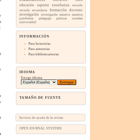
enseñanza
educación superior
escuela
formación docente
escuela secundaria
investigación
investigación narrativa
narrativa
y
pandemia
pedagogía
prácticas
sociedad
n
universidad
:
INFORMACIÓN
Para lectores/as
Para autores/as
o
Para bibliotecarios/as
y
IDIOMA
Escoge idioma
e
TAMAÑO DE FUENTE
s
r
Servicio de ayuda de la revista
OPEN JOURNAL SYSTEMS
a