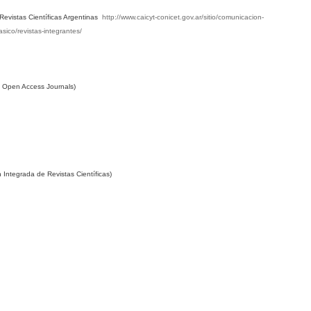
Revistas Científicas Argentinas
http://www.caicyt-conicet.gov.ar/sitio/comunicacion-
asico/revistas-integrantes/
f Open Access Journals)
n Integrada de Revistas Científicas)