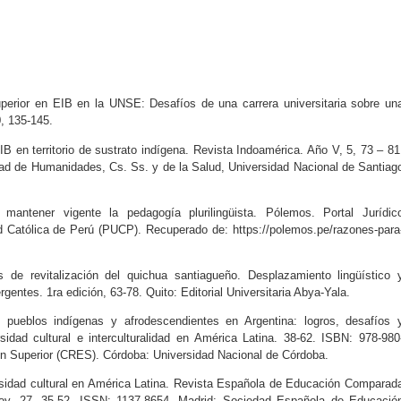
Superior en EIB en la UNSE: Desafíos de una carrera universitaria sobre un
, 135-145.
EIB en territorio de sustrato indígena. Revista Indoamérica. Año V, 5, 73 – 81
ad de Humanidades, Cs. Ss. y de la Salud, Universidad Nacional de Santiag
 mantener vigente la pedagogía plurilingüista. Pólemos. Portal Jurídic
idad Católica de Perú (PUCP). Recuperado de: https://polemos.pe/razones-para
as de revitalización del quichua santiagueño. Desplazamiento lingüístico 
gentes. 1ra edición, 63-78. Quito: Editorial Universitaria Abya-Yala.
 pueblos indígenas y afrodescendientes en Argentina: logros, desafíos 
idad cultural e interculturalidad en América Latina. 38-62. ISBN: 978-980
n Superior (CRES). Córdoba: Universidad Nacional de Córdoba.
ersidad cultural en América Latina. Revista Española de Educación Comparad
oy, 27, 35-52. ISSN: 1137-8654. Madrid: Sociedad Española de Educació