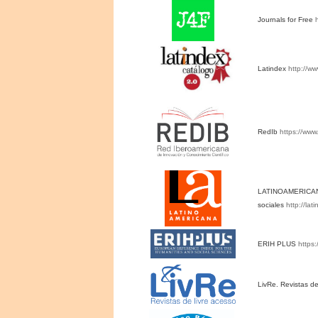
Journals for Free
Latindex
http://w
RedIb
https://ww
LATINOAMERICANA.
sociales
http://la
ERIH PLUS
https:
LivRe. Revistas de