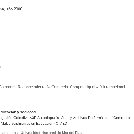
na, año 2006.
s
e Commons Reconocimiento-NoComercial-CompartirIgual 4.0 Internacional
.
educación y sociedad
igación Colectiva A3P. Autobiografía, Artes y Archivos Performáticos / Centro de
 Multidisciplinarias en Educación (CIMED)
umanidades
-
Universidad Nacional de Mar del Plata
.