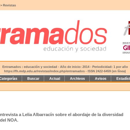
>
Revistas
Entramados : educación y sociedad - Año de inicio: 2014 - Periodicidad: 1 por año
https://fh.mdp.edu.ar/revistas/index.php/entramados
- ISSN 2422-6459 (en línea)
Categorías
Buscar
Actual
Archivos
Avisos
Estadís
revista a Lelia Albarracín sobre el abordaje de la diversidad
l del NOA.