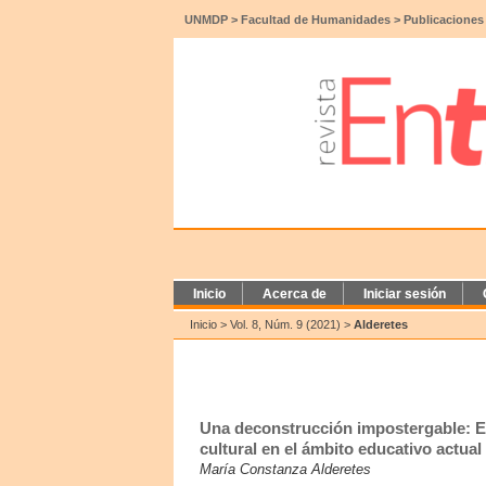
UNMDP
>
Facultad de Humanidades
>
Publicaciones
Inicio
Acerca de
Iniciar sesión
Inicio
>
Vol. 8, Núm. 9 (2021)
>
Alderetes
Una deconstrucción impostergable: Ent
cultural en el ámbito educativo actua
María Constanza Alderetes