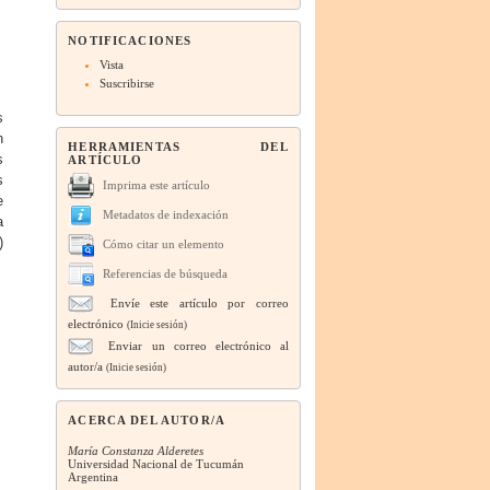
NOTIFICACIONES
Vista
Suscribirse
s
n
HERRAMIENTAS DEL
s
ARTÍCULO
s
Imprima este artículo
e
Metadatos de indexación
a
)
Cómo citar un elemento
Referencias de búsqueda
Envíe este artículo por correo
electrónico
(Inicie sesión)
Enviar un correo electrónico al
autor/a
(Inicie sesión)
ACERCA DEL AUTOR/A
María Constanza Alderetes
Universidad Nacional de Tucumán
Argentina