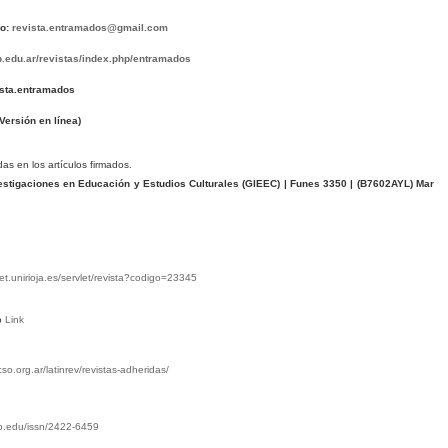
co:
revista.entramados@gmail.com
dp.edu.ar/revistas/index.php/entramados
ista.entramados
Versión en línea)
das en los artículos firmados.
stigaciones en Educación y Estudios Culturales (GIEEC) | Funes 3350 | (
B7602AYL
) Mar
net.unirioja.es/servlet/revista?codigo=23345
o
Link
acso.org.ar/latinrev/revistas-adheridas/
ub.edu/issn/2422-6459