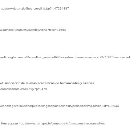
http://www.journals4free.com/link.jsp?l=47274887
ww.latindex.unam.mx/latindex/ficha?folio=24584
w.redib.org/recursos/Record/oai_revista4640-revista-entramados-educaci%C3%B3n-sociedad
 Asociación de revistas académicas de humanidades y ciencias
tinoamericanarevistas.org/?p=2476
//kanalregister.hkdir.no/publiseringskanaler/erihplus/periodical/info.action?id=498944
 livre acceso
http://www.cnen.gov.br/centro-de-informacoes-nucleares/livre