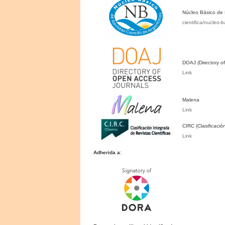
Núcleo Básico de 
cientifica/nucleo-b
DOAJ (Directory o
Link
Malena
Link
CIRC (Clasificació
Link
Adherida a
: