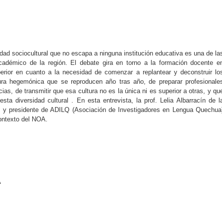
idad sociocultural que no escapa a ninguna institución educativa es una de la
cadémico de la región. El debate gira en torno a la formación docente e
perior en cuanto a la necesidad de comenzar a replantear y deconstruir lo
ura hegemónica que se reproducen año tras año, de preparar profesionale
as, de transmitir que esa cultura no es la única ni es superior a otras, y qu
a diversidad cultural . En esta entrevista, la prof. Lelia Albarracín de l
o y presidente de ADILQ (Asociación de Investigadores en Lengua Quechua
contexto del NOA.
A