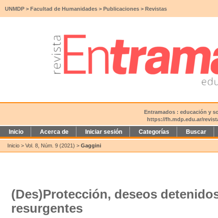
UNMDP
>
Facultad de Humanidades
>
Publicaciones
>
Revistas
Entramados : educación y soc
https://fh.mdp.edu.ar/revi
Inicio
Acerca de
Iniciar sesión
Categorías
Buscar
Inicio
>
Vol. 8, Núm. 9 (2021)
>
Gaggini
(Des)Protección, deseos detenido
resurgentes