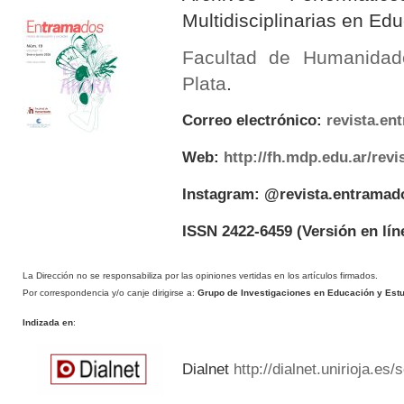
Multidisciplinarias en E
Facultad de Humanidad
Plata
.
Correo electrónico:
revista.e
Web:
http://fh.mdp.edu.ar/rev
Instagram: @revista.entramad
ISSN 2422-6459
(Versión en lín
La Dirección no se responsabiliza por las opiniones vertidas en los artículos firmados.
Por correspondencia y/o canje dirigirse a:
Grupo de Investigaciones en Educación y Estud
Indizada en
:
Dialnet
http://dialnet.unirioja.es