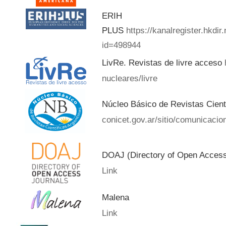
ERIH
PLUS
https://kanalregister.hkdir
id=498944
LivRe. Revistas de livre acceso
nucleares/livre
Núcleo Básico de Revistas Cient
conicet.gov.ar/sitio/comunicacion
DOAJ (Directory of Open Acces
Link
Malena
Link