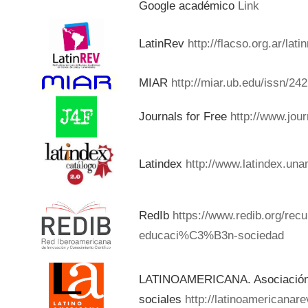
Google académico
Link
LatinRev
http://flacso.org.ar/lat
MIAR
http://miar.ub.edu/issn/24
Journals for Free
http://www.jou
Latindex
http://www.latindex.una
RedIb
https://www.redib.org/rec
educaci%C3%B3n-sociedad
LATINOAMERICANA. Asociación d
sociales
http://latinoamericanar