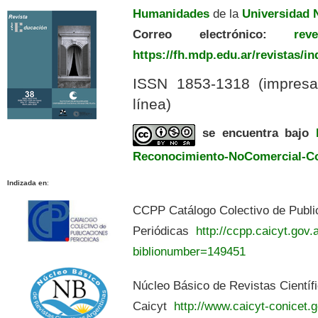
Humanidades
de la
Universidad N
Correo electrónico:
revedu
https://fh.mdp.edu.ar/revistas/i
ISSN 1853-1318 (impres
línea)
se encuentra bajo
Reconocimiento-NoComercial-Com
Indizada en
:
CCPP Catálogo Colectivo de Publi
Periódicas
http://ccpp.caicyt.gov.a
biblionumber=149451
Núcleo Básico de Revistas Científ
Caicyt
http://www.caicyt-conicet.g