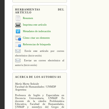
HERRAMIENTAS DEL
ARTÍCULO
Resumen
Imprima este artículo
Metadatos de indexación
Cómo citar un elemento
Referencias de búsqueda
Envíe este artículo por correo
electrónico
(Inicie sesión)
Enviar un correo electrónico al
autor/a
(Inicie sesión)
ACERCA DE LOS AUTORES/AS
María Marta Yedaide
Facultad de Humanidades / UNMDP
Argentina
Profesora de Inglés y Especialista en
Docencia Universitaria, UNMdP. Es
docente de la cátedra Problemática
Educativa, Facultad de Humanidades,
UNMdP y miembro del Grupo de