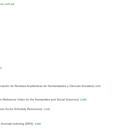
eun.com.ar/
k/
ciación de Revistas Académicas de Humanidades y Ciencias Sociales)
Link/
Reference Index for the Humanities and Social Sciences)
Link/
pen Acces Scholarly Resources)
Link/
 Journals Indexing (DRJI)
Link/