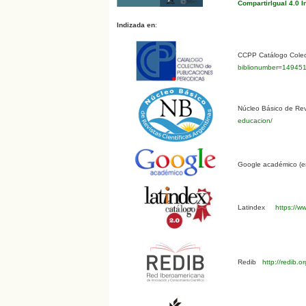
CompartirIgual 4.0 I
Indizada en
:
CCPP Catálogo Colect
biblionumber=14945
Núcleo Básico de Revi
educacion/
Google académico (en
Latindex
https://ww
Redib
http://redib.