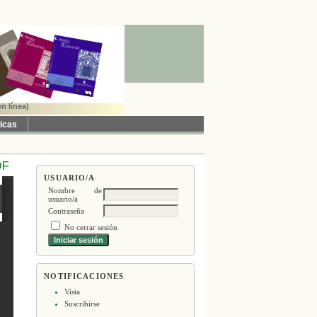
n línea)
ticas
DF
USUARIO/A
Nombre de
usuario/a
Contraseña
No cerrar sesión
NOTIFICACIONES
Vista
Suscribirse