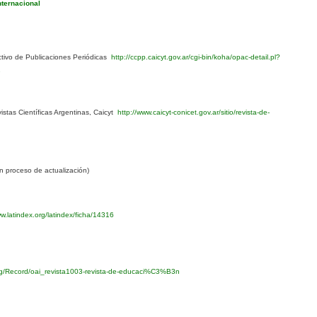
nternacional
ivo de Publicaciones Periódicas
http://ccpp.caicyt.gov.ar/cgi-bin/koha/opac-detail.pl?
1
stas Científicas Argentinas, Caicyt
http://www.caicyt-conicet.gov.ar/sitio/revista-de-
 proceso de actualización)
w.latindex.org/latindex/ficha/14316
org/Record/oai_revista1003-revista-de-educaci%C3%B3n