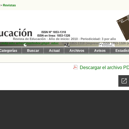
>
Revistas
Revista de Educación - Año de inicio: 2010 - Periodicidad: 3 por año
fh.mdp.edu.ar/revistas/index.php/r_educ
- ISSN 1853-1318 (impresa)
- ISSN 1853-1326 (e
Categorías
Buscar
Actual
Archivos
Avisos
Estadís
Descargar el archivo P