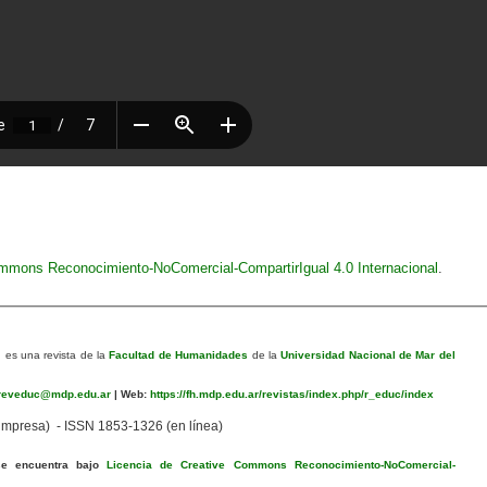
ommons Reconocimiento-NoComercial-CompartirIgual 4.0 Internacional
.
n
es una revista de la
Facultad de Humanidades
de la
Universidad Nacional de Mar del
eveduc@mdp.edu.ar
|
Web:
https://fh.mdp.edu.ar/revistas/index.php/r_educ/index
mpresa) - ISSN 1853-1326 (en línea)
se encuentra bajo
Licencia de Creative Commons Reconocimiento-NoComercial-