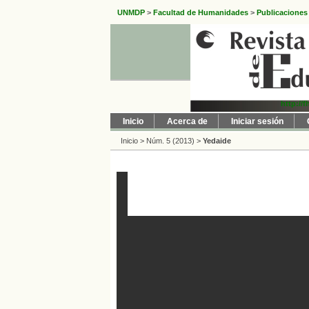
UNMDP
>
Facultad de Humanidades
>
Publicaciones
http://
Inicio
Acerca de
Iniciar sesión
Inicio
>
Núm. 5 (2013)
>
Yedaide