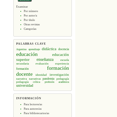
Examinar
Por número
Por autor/a
Por título
Otras revistas
Categorías
PALABRAS CLAVE
didáctica
docencia
Argentina
aprendizaje
educación
educación
enseñanza
superior
escuela
secundaria
evaluación
experiencia
formación
formación
docente
investigación
identidad
narrativa
narrativas
pandemia
pedagogía
pedagogía crítica
profesión académica
universidad
INFORMACIÓN
Para lectores/as
Para autores/as
Para bibliotecarios/as