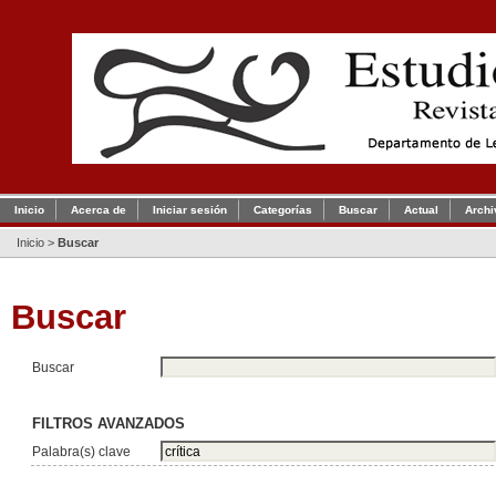
Inicio
Acerca de
Iniciar sesión
Categorías
Buscar
Actual
Archi
Inicio
>
Buscar
Buscar
Buscar
FILTROS AVANZADOS
Palabra(s) clave