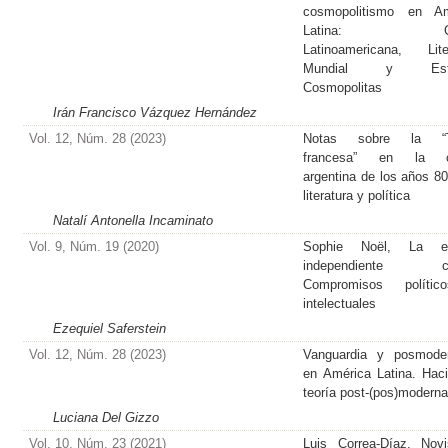
cosmopolitismo en Am
Latina: Crít
Latinoamericana, Lite
Mundial y Estu
Cosmopolitas
Irán Francisco Vázquez Hernández
Vol. 12, Núm. 28 (2023)
Notas sobre la “T
francesa” en la cr
argentina de los años 80
literatura y política
Natalí Antonella Incaminato
Vol. 9, Núm. 19 (2020)
Sophie Noël, La ed
independiente crí
Compromisos políti
intelectuales
Ezequiel Saferstein
Vol. 12, Núm. 28 (2023)
Vanguardia y posmoder
en América Latina. Hac
teoría post-(pos)modern
Luciana Del Gizzo
Vol. 10, Núm. 23 (2021)
Luis Correa-Díaz, Nov