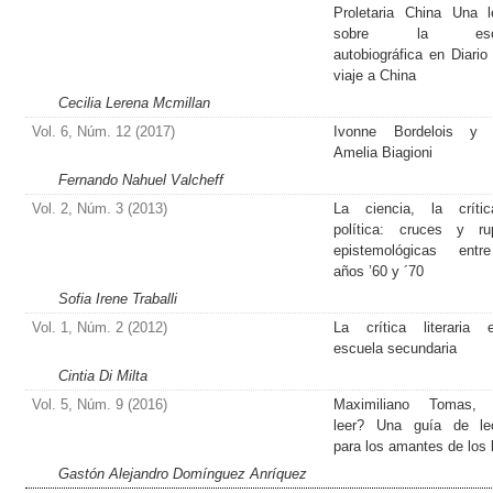
Proletaria China Una l
sobre la escri
autobiográfica en Diario
viaje a China
Cecilia Lerena Mcmillan
Vol. 6, Núm. 12 (2017)
Ivonne Bordelois y o
Amelia Biagioni
Fernando Nahuel Valcheff
Vol. 2, Núm. 3 (2013)
La ciencia, la crític
política: cruces y ru
epistemológicas entr
años ’60 y ´70
Sofia Irene Traballi
Vol. 1, Núm. 2 (2012)
La crítica literaria 
escuela secundaria
Cintia Di Milta
Vol. 5, Núm. 9 (2016)
Maximiliano Tomas,
leer? Una guía de lec
para los amantes de los 
Gastón Alejandro Domínguez Anríquez