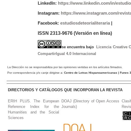
LinkedIn:
https://www.linkedin.com/in/estudios
Instagram:
https://www.instagram.com/revist
Facebook:
estudiosdeteorialiteraria
|
ISSN 2313-9676 (Versión en línea)
se encuentra bajo
Licencia Creative
CompartirIgual 4.0 Internacional
La Dirección no se responsabiliza por las opiniones vertidas en los artículos firmados.
Por correspondencia y/o canje dirigirse a:
Centro de Letras Hispanoamericanas
| Funes 3
DIRECTORIOS Y CATÁLOGOS QUE INCORPORAN LA REVISTA
ERIH PLUS. The European
DOAJ (Directory of Open Access
Clasi
Reference Index for the
Journals)
Revis
Humanities and the Social
Sciences