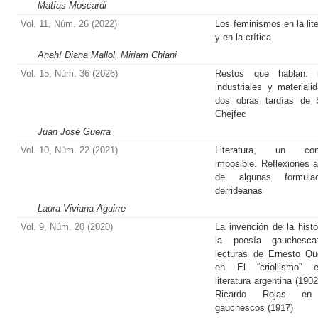
Matías Moscardi
Vol. 11, Núm. 26 (2022)
Los feminismos en la lite
y en la crítica
Anahí Diana Mallol, Miriam Chiani
Vol. 15, Núm. 36 (2026)
Restos que hablan: r
industriales y materiali
dos obras tardías de 
Chejfec
Juan José Guerra
Vol. 10, Núm. 22 (2021)
Literatura, un con
imposible. Reflexiones a 
de algunas formulac
derrideanas
Laura Viviana Aguirre
Vol. 9, Núm. 20 (2020)
La invención de la histo
la poesía gauchesca
lecturas de Ernesto Q
en El “criollismo” 
literatura argentina (190
Ricardo Rojas en
gauchescos (1917)