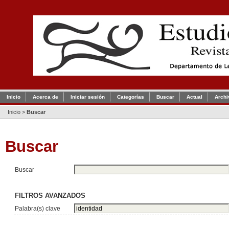
Inicio
Acerca de
Iniciar sesión
Categorías
Buscar
Actual
Archi
Inicio
>
Buscar
Buscar
Buscar
FILTROS AVANZADOS
Palabra(s) clave