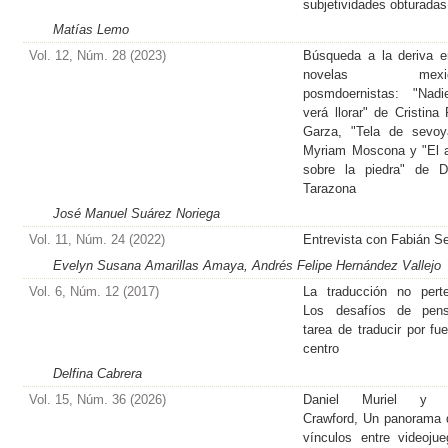
subjetividades obturadas
Matías Lemo
Vol. 12, Núm. 28 (2023)
Búsqueda a la deriva e
novelas mexic
posmdoernistas: "Nad
verá llorar" de Cristina 
Garza, "Tela de sevoy
Myriam Moscona y "El 
sobre la piedra" de D
Tarazona
José Manuel Suárez Noriega
Vol. 11, Núm. 24 (2022)
Entrevista con Fabián S
Evelyn Susana Amarillas Amaya, Andrés Felipe Hernández Vallejo
Vol. 6, Núm. 12 (2017)
La traducción no pert
Los desafíos de pens
tarea de traducir por fue
centro
Delfina Cabrera
Vol. 15, Núm. 36 (2026)
Daniel Muriel y 
Crawford, Un panorama 
vínculos entre videoju