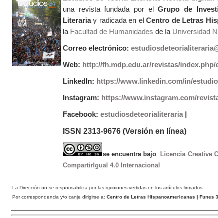
una revista fundada por el
Grupo de Invest
Literaria
y radicada en el
Centro de Letras Hi
la
Facultad de Humanidades
de la
Universidad Na
Correo electrónico:
estudiosdeteorialiterari
Web:
http://fh.mdp.edu.ar/revistas/index.php/e
LinkedIn:
https://www.linkedin.com/in/estudios
Instagram:
https://www.instagram.com/revist
Facebook:
estudiosdeteorialiteraria
|
ISSN 2313-9676 (Versión en línea)
se encuentra bajo
Licencia Creative
CompartirIgual 4.0 Internacional
La Dirección no se responsabiliza por las opiniones vertidas en los artículos firmados.
Por correspondencia y/o canje dirigirse a:
Centro de Letras Hispanoamericanas
| Funes 3