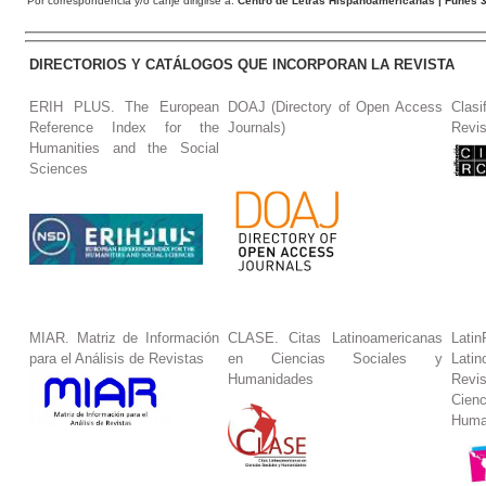
Por correspondencia y/o canje dirigirse a:
Centro de Letras Hispanoamericanas
| Funes 3
DIRECTORIOS Y CATÁLOGOS QUE INCORPORAN LA REVISTA
ERIH PLUS. The European
DOAJ (Directory of Open Access
Clasi
Reference Index for the
Journals)
Revis
Humanities and the Social
Sciences
MIAR. Matriz de Información
CLASE. Citas Latinoamericanas
La
para el Análisis de Revistas
en Ciencias Sociales y
Lat
Humanidades
Revi
Cie
Huma