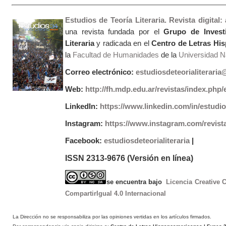
Estudios de Teoría Literaria. Revista digital
una revista fundada por el
Grupo de Invest
Literaria
y radicada en el
Centro de Letras Hi
la
Facultad de Humanidades
de la
Universidad Na
Correo electrónico:
estudiosdeteorialiterari
Web:
http://fh.mdp.edu.ar/revistas/index.php/e
LinkedIn:
https://www.linkedin.com/in/estudios
Instagram:
https://www.instagram.com/revist
Facebook:
estudiosdeteorialiteraria
|
ISSN 2313-9676 (Versión en línea)
se encuentra bajo
Licencia Creative
CompartirIgual 4.0 Internacional
La Dirección no se responsabiliza por las opiniones vertidas en los artículos firmados.