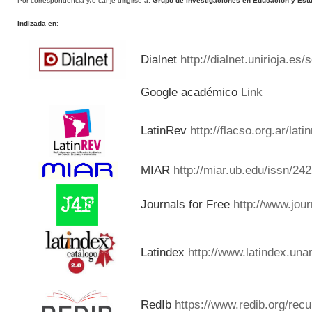
Por correspondencia y/o canje dirigirse a:
Grupo de Investigaciones en Educación y Estud
Indizada en
:
Dialnet
http://dialnet.unirioja.es
Google académico
Link
LatinRev
http://flacso.org.ar/lat
MIAR
http://miar.ub.edu/issn/24
Journals for Free
http://www.jou
Latindex
http://www.latindex.una
RedIb
https://www.redib.org/rec